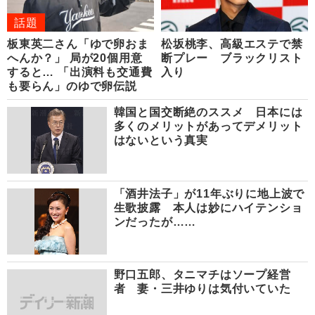
話題
板東英二さん「ゆで卵おま
松坂桃李、高級エステで禁
へんか？」 局が20個用意
断プレー ブラックリスト
すると… 「出演料も交通費
入り
も要らん」のゆで卵伝説
韓国と国交断絶のススメ 日本には
多くのメリットがあってデメリット
はないという真実
「酒井法子」が11年ぶりに地上波で
生歌披露 本人は妙にハイテンショ
ンだったが……
野口五郎、タニマチはソープ経営
者 妻・三井ゆりは気付いていた