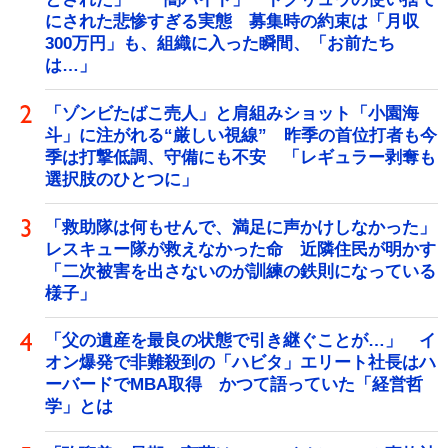
にされた悲惨すぎる実態 募集時の約束は「月収
300万円」も、組織に入った瞬間、「お前たち
は…」
「ゾンビたばこ売人」と肩組みショット「小園海
斗」に注がれる“厳しい視線” 昨季の首位打者も今
季は打撃低調、守備にも不安 「レギュラー剥奪も
選択肢のひとつに」
「救助隊は何もせんで、満足に声かけしなかった」
レスキュー隊が救えなかった命 近隣住民が明かす
「二次被害を出さないのが訓練の鉄則になっている
様子」
「父の遺産を最良の状態で引き継ぐことが…」 イ
オン爆発で非難殺到の「ハビタ」エリート社長はハ
ーバードでMBA取得 かつて語っていた「経営哲
学」とは