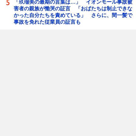
「玖瑠美の最期の言葉は…」 イオンモール事故被
害者の親族が慟哭の証言 「おばたちは制止できな
かった自分たちを責めている」 さらに、間一髪で
事故を免れた従業員の証言も