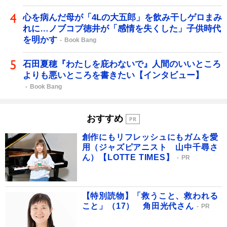
心を病んだ母が「4Lの大五郎」を飲み干しゲロまみ
れに…ノブコブ徳井が「感情を失くした」子供時代
を明かす
Book Bang
石田夏穂『わたしを庇わないで』人間のいいところ
よりも悪いところを書きたい【インタビュー】
Book Bang
おすすめ
創作にもリフレッシュにもガムを愛
用（ジャズピアニスト 山中千尋さ
ん）【LOTTE TIMES】
PR
【特別読物】「救うこと、救われる
こと」（17） 角田光代さん
PR