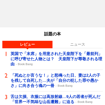
話題の本
レビュー
ニュース
英国で「末席」を用意された天皇陛下を「最前列」
に呼び寄せた人物とは？ 天皇陛下が尊敬される理
由
Book Bang
「死ぬとか言うな！」と怒鳴った日、妻は2人の子
を残して自死した…夫が「自分の犯した罪や愚か
さ」に向き合う魂の一冊
Book Bang
舌は欠損、衣服には高放射線…9人の若者が死んだ
「世界一不気味な山岳遭難」に迫る
Book Bang