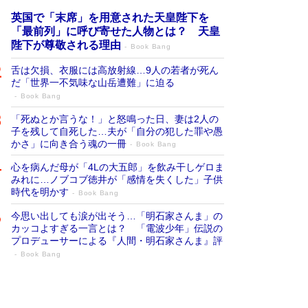
英国で「末席」を用意された天皇陛下を
「最前列」に呼び寄せた人物とは？ 天皇
陛下が尊敬される理由
Book Bang
舌は欠損、衣服には高放射線…9人の若者が死ん
だ「世界一不気味な山岳遭難」に迫る
Book Bang
「死ぬとか言うな！」と怒鳴った日、妻は2人の
子を残して自死した…夫が「自分の犯した罪や愚
かさ」に向き合う魂の一冊
Book Bang
心を病んだ母が「4Lの大五郎」を飲み干しゲロま
みれに…ノブコブ徳井が「感情を失くした」子供
時代を明かす
Book Bang
今思い出しても涙が出そう…「明石家さんま」の
カッコよすぎる一言とは？ 「電波少年」伝説の
プロデューサーによる『人間・明石家さんま』評
Book Bang
「宇宙兄弟」最終46巻がベストセラー1
位 宇宙開発への関心を押し上げた18年の
物語に幕 特装版には「宇宙で描かれたマ