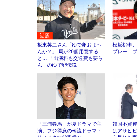
話題
板東英二さん「ゆで卵おまへ
松坂桃李
んか？」 局が20個用意する
プレー 
と… 「出演料も交通費も要ら
ん」のゆで卵伝説
「三浦春馬」が夏ドラマで主
韓国不買
演、フジ得意の韓流ドラマ・
はアサヒ