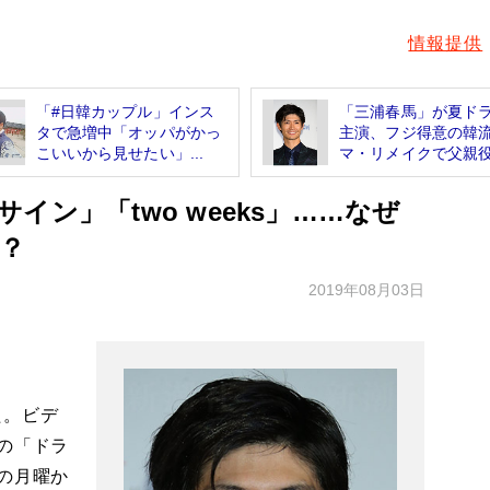
情報提供
「#日韓カップル」インス
「三浦春馬」が夏ド
タで急増中「オッパがかっ
主演、フジ得意の韓
こいいから見せたい」...
マ・リメイクで父親役.
ン」「two weeks」……なぜ
？
2019年08月03日
た。ビデ
の「ドラ
の月曜か