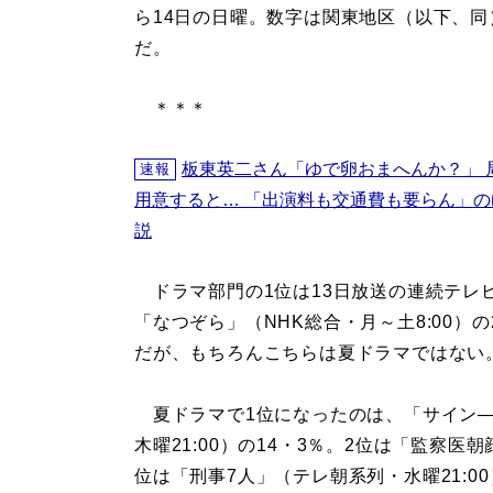
ら14日の日曜。数字は関東地区（以下、同
だ。
＊＊＊
板東英二さん「ゆで卵おまへんか？」 局
速報
用意すると… 「出演料も交通費も要らん」の
説
ドラマ部門の1位は13日放送の連続テレ
「なつぞら」（NHK総合・月～土8:00）の
だが、もちろんこちらは夏ドラマではない
夏ドラマで1位になったのは、「サイン―
木曜21:00）の14・3％。2位は「監察医朝
位は「刑事7人」（テレ朝系列・水曜21:0