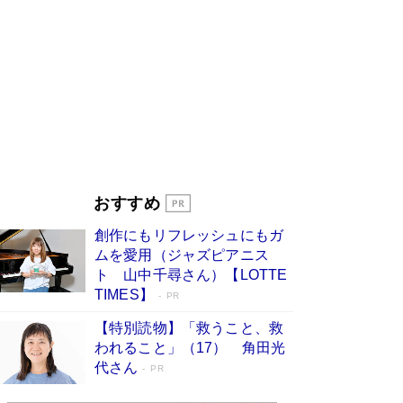
ンガ」も収録
Book Bang
美輪明宏 晩年の回答を集めた『ほほえんで生き
るための人生相談』がランクイン［エンターテイ
メントベストセラー］
Book Bang
「『火垂るの墓』は、大嘘である」原作者が抱き
続けた“自責の念”とは…「自己憐憫は描きたくな
い」監督が徹底的にこだわったこと（後編） #
戦争の記憶
Book Bang
「叱って伸びるやつは、褒めたらもっと伸びる」
おすすめ
俳優・高嶋政伸が家族に教わった“人を育てるコ
ツ”…芸への考え方を明かす
Book Bang
創作にもリフレッシュにもガ
東野圭吾、伊坂幸太郎の人気シリーズ最新作どち
ムを愛用（ジャズピアニス
らも文庫化 映画化された直木賞受賞作もランク
ト 山中千尋さん）【LOTTE
イン［文庫ベストセラー］
Book Bang
TIMES】
PR
【特別読物】「救うこと、救
われること」（17） 角田光
代さん
PR