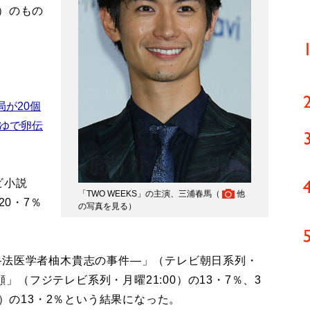
）のもの
が20個
ゆで卵伝
ビ小説
「TWO WEEKS」の主演、三浦春馬（
他
20・7％
の写真を見る
）
。
法医学者柚木貴志の事件―」（テレビ朝日系列・
顔」（フジテレビ系列・月曜21:00）の13・7％、3
0）の13・2％という結果になった。