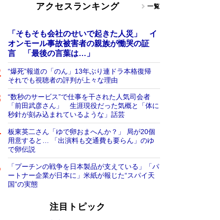
アクセスランキング
一覧
「そもそも会社のせいで起きた人災」 イ
オンモール事故被害者の親族が慟哭の証
言 「最後の言葉は…」
“爆死”報道の「のん」13年ぶり連ドラ本格復帰
それでも視聴者の評判が上々な理由
“数秒のサービス”で仕事を干された人気司会者
「前田武彦さん」 生涯現役だった気概と「体に
秒針が刻み込まれているような」話芸
板東英二さん「ゆで卵おまへんか？」 局が20個
用意すると… 「出演料も交通費も要らん」のゆ
で卵伝説
「プーチンの戦争を日本製品が支えている」「パ
ートナー企業が日本に」米紙が報じた“スパイ天
国”の実態
注目トピック