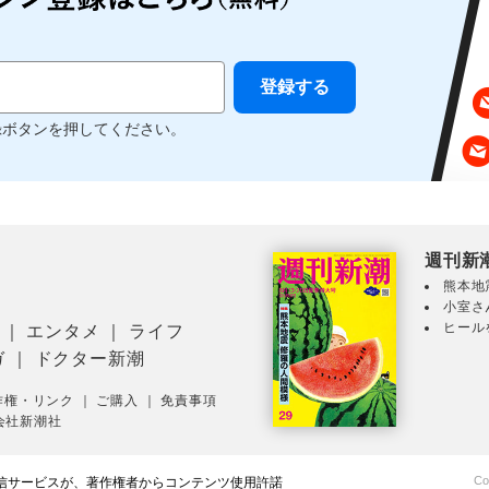
録ボタンを押してください。
週刊新
熊本地
小室さ
ヒール
｜
エンタメ
｜
ライフ
ガ
｜
ドクター新潮
作権・リンク
｜
ご購入
｜
免責事項
会社新潮社
Co
配信サービスが、著作権者からコンテンツ使用許諾