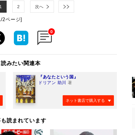
1
2
次へ
1/2ページ]
0
て読みたい関連本
『あなたという国』
ドリアン 助川
著
ネット書店で購入する
事も読まれています