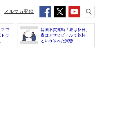
メルマガ登録
ラマで
韓国不買運動「昼は反日、
流ドラ
夜はアサヒビールで乾杯」
..
という呆れた実態