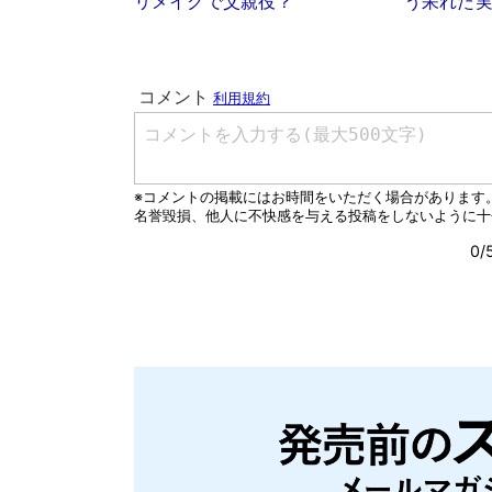
リメイクで父親役？
う呆れた