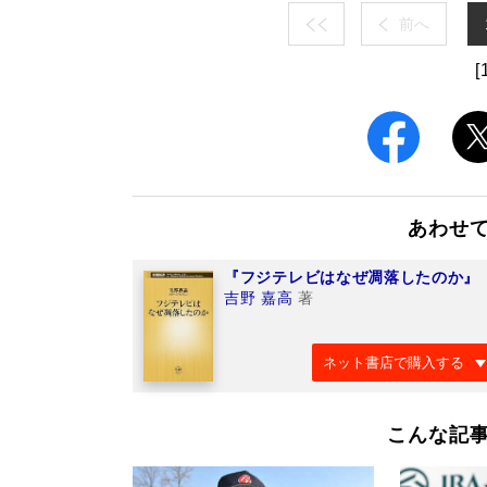
前へ
[
あわせ
『フジテレビはなぜ凋落したのか』
吉野 嘉高
著
ネット書店で購入する
こんな記