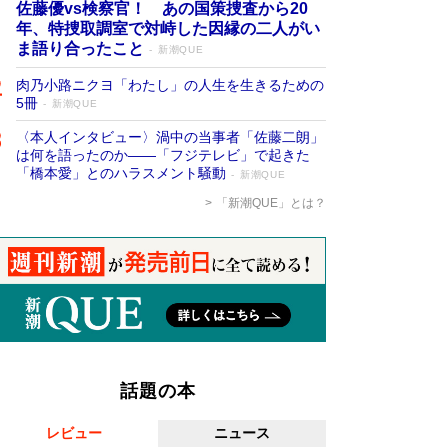
佐藤優vs検察官！ あの国策捜査から20
年、特捜取調室で対峙した因縁の二人がい
ま語り合ったこと
新潮QUE
肉乃小路ニクヨ「わたし」の人生を生きるための
5冊
新潮QUE
〈本人インタビュー〉渦中の当事者「佐藤二朗」
は何を語ったのか――「フジテレビ」で起きた
「橋本愛」とのハラスメント騒動
新潮QUE
「新潮QUE」とは？
話題の本
レビュー
ニュース