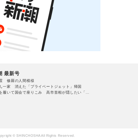
潮 最新号
震 修羅の人間模様
ん一家 消えた「プライベートジェット」帰国
を履いて国会で座りこみ 高市首相が隠したい「...
pyright © SHINCHOSHA All Rights Reserved.