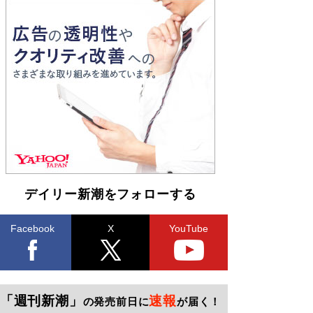
デイリー新潮をフォローする
Facebook
X
YouTube
「週刊新潮」
速報
の発売前日に
が届く！