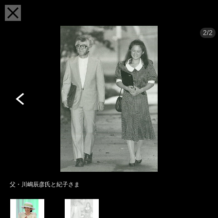
2/2
父・川嶋辰彦氏と紀子さま