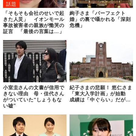
話題
「そもそも会社のせいで起
絢子さま「パーフェクト
きた人災」 イオンモール
婚」の裏で囁かれる「深刻
事故被害者の親族が慟哭の
危機」
証言 「最後の言葉は…」
小室圭さんの文書が信用で
紀子さまの悲願！ 悠仁さま
きない理由 母・佳代さん
「東大入学計画」が始動
がついていた“しょうもな
成績は「中ぐらい」だが…
い嘘”