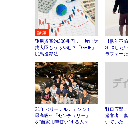
話題
運用資産約300兆円… 片山財
【熟年不
務大臣もうらやむ？「GPIF」
SEXした
尻馬投資法
ラフォー
21年ぶりモデルチェンジ！
野口五郎
最高級車「センチュリー」
経営者 
を“自家用車使い”する人々
いていた