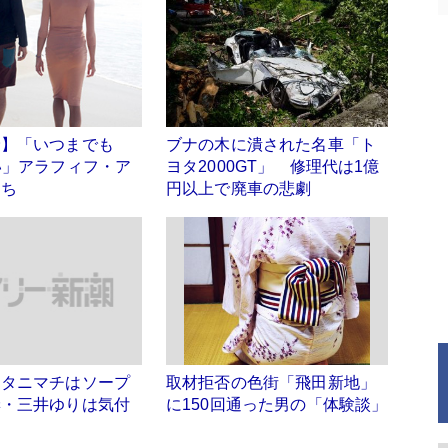
倫】「いつまでも
ブナの木に潰された名車「ト
い」アラフィフ・ア
ヨタ2000GT」 修理代は1億
たち
円以上で廃車の悲劇
、タニマチはソープ
取材拒否の色街「飛田新地」
妻・三井ゆりは気付
に150回通った男の「体験談」