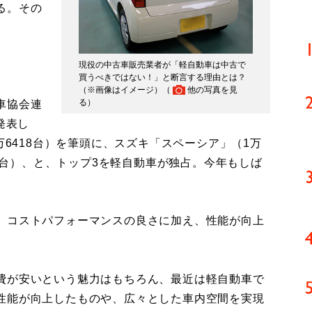
る。その
現役の中古車販売業者が「軽自動車は中古で
買うべきではない！」と断言する理由とは？
（※画像はイメージ）（
他の写真を見
る
）
車協会連
発表し
万6418台）を筆頭に、スズキ「スペーシア」（1万
25台）、と、トップ3を軽自動車が独占。今年もしば
、コストパフォーマンスの良さに加え、性能が向上
費が安いという魅力はもちろん、最近は軽自動車で
性能が向上したものや、広々とした車内空間を実現