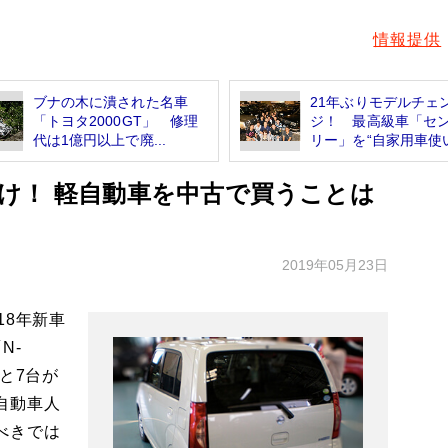
情報提供
ブナの木に潰された名車
21年ぶりモデルチェ
「トヨタ2000GT」 修理
ジ！ 最高級車「セ
代は1億円以上で廃...
リー」を“自家用車使い.
け！ 軽自動車を中古で買うことは
2019年05月23日
18年新車
N-
と7台が
自動車人
べきでは