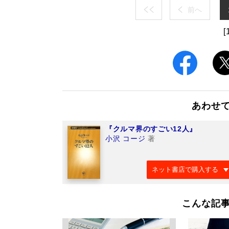
前へ
[
あわせ
『クルマ界のすごい12人』
小沢 コージ
著
ネット書店で購入する
こんな記