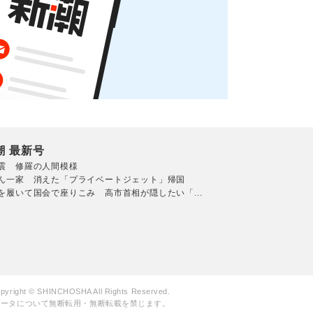
潮 最新号
震 修羅の人間模様
ん一家 消えた「プライベートジェット」帰国
を履いて国会で座りこみ 高市首相が隠したい「...
pyright © SHINCHOSHA All Rights Reserved.
データについて無断転用・無断転載を禁じます。