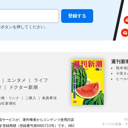
録ボタンを押してください。
週刊新
熊本地
小室さ
ヒール
｜
エンタメ
｜
ライフ
ガ
｜
ドクター新潮
作権・リンク
｜
ご購入
｜
免責事項
会社新潮社
Co
配信サービスが、著作権者からコンテンツ使用許諾
すべての画像・
録商標（登録番号第6091713号）です。ABJ