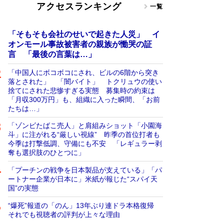
アクセスランキング
一覧
「そもそも会社のせいで起きた人災」 イ
オンモール事故被害者の親族が慟哭の証
言 「最後の言葉は…」
「中国人にボコボコにされ、ビルの6階から突き
落とされた」 「闇バイト」 トクリュウの使い
捨てにされた悲惨すぎる実態 募集時の約束は
「月収300万円」も、組織に入った瞬間、「お前
たちは…」
「ゾンビたばこ売人」と肩組みショット「小園海
斗」に注がれる“厳しい視線” 昨季の首位打者も
今季は打撃低調、守備にも不安 「レギュラー剥
奪も選択肢のひとつに」
「プーチンの戦争を日本製品が支えている」「パ
ートナー企業が日本に」米紙が報じた“スパイ天
国”の実態
“爆死”報道の「のん」13年ぶり連ドラ本格復帰
それでも視聴者の評判が上々な理由