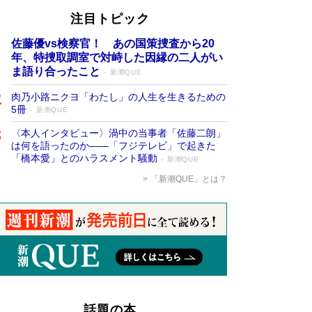
注目トピック
佐藤優vs検察官！ あの国策捜査から20
年、特捜取調室で対峙した因縁の二人がい
ま語り合ったこと
新潮QUE
肉乃小路ニクヨ「わたし」の人生を生きるための
5冊
新潮QUE
〈本人インタビュー〉渦中の当事者「佐藤二朗」
は何を語ったのか――「フジテレビ」で起きた
「橋本愛」とのハラスメント騒動
新潮QUE
「新潮QUE」とは？
話題の本