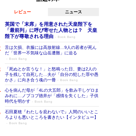
レビュー
ニュース
英国で「末席」を用意された天皇陛下を
「最前列」に呼び寄せた人物とは？ 天皇
陛下が尊敬される理由
Book Bang
舌は欠損、衣服には高放射線…9人の若者が死ん
だ「世界一不気味な山岳遭難」に迫る
Book Bang
「死ぬとか言うな！」と怒鳴った日、妻は2人の
子を残して自死した…夫が「自分の犯した罪や愚
かさ」に向き合う魂の一冊
Book Bang
心を病んだ母が「4Lの大五郎」を飲み干しゲロま
みれに…ノブコブ徳井が「感情を失くした」子供
時代を明かす
Book Bang
石田夏穂『わたしを庇わないで』人間のいいとこ
ろよりも悪いところを書きたい【インタビュー】
Book Bang
「叱って伸びるやつは、褒めたらもっと伸