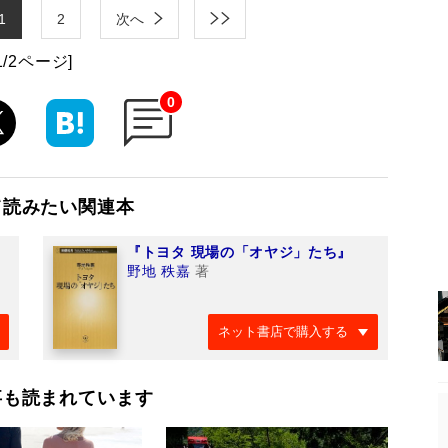
1
2
次へ
1/2ページ]
0
て読みたい関連本
『トヨタ 現場の「オヤジ」たち』
野地 秩嘉
著
ネット書店で購入する
事も読まれています