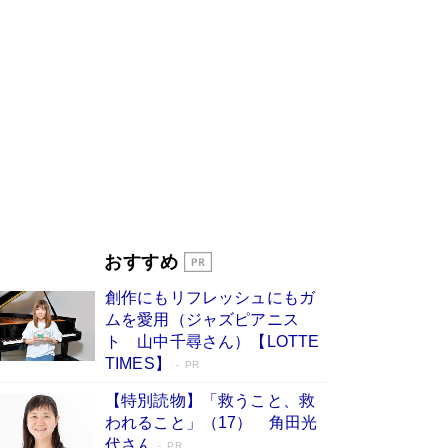
びる」俳優・高嶋政伸が家族に教わっ
た“人を育てるコツ”…芸への考え方を明か
す
Book Bang
「『火垂るの墓』は、大嘘である」原作者が抱き
続けた“自責の念”とは…「自己憐憫は描きたくな
い」監督が徹底的にこだわったこと（後編） #
戦争の記憶
Book Bang
美輪明宏 晩年の回答を集めた『ほほえんで生き
るための人生相談』がランクイン［エンターテイ
メントベストセラー］
Book Bang
「宇宙兄弟」最終46巻がベストセラー1位 宇宙
おすすめ
開発への関心を押し上げた18年の物語に幕 特装
版には「宇宙で描かれたマンガ」も収録
創作にもリフレッシュにもガ
Book Bang
ムを愛用（ジャズピアニス
友近氏、絶賛！ 鎌倉を舞台に、孤独を抱えた
ト 山中千尋さん）【LOTTE
人々が新たな一歩を踏み出す連作短篇集『海のほ
TIMES】
PR
とりのプラネット』試し読み
Book Bang
【特別読物】「救うこと、救
われること」（17） 角田光
代さん
PR