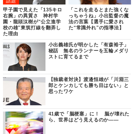
話題
甲子園で見えた「135キロ
「これを走るとまた強くな
右腕」の異質さ 神村学
っちゃうね」小出監督の魔
園・龍頭汰樹が“公立進学
法の言葉【選手に愛され
校の雄”東筑打線を翻弄し
た“常識外れ”の指導法】
た理由
小出義雄氏が明かした「有森裕子」
秘話 無名のランナーを五輪メダリ
ストに育てるまで
【独裁者対決】渡邉恒雄が「川淵三
郎とケンカしても勝ち目はない」と
思ったワケ
41歳で「脳梗塞」に！ 脳が壊れた
ら、世界はどう見えるのか――