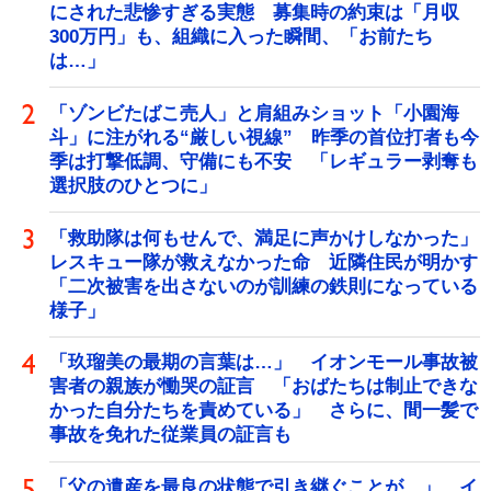
にされた悲惨すぎる実態 募集時の約束は「月収
300万円」も、組織に入った瞬間、「お前たち
は…」
「ゾンビたばこ売人」と肩組みショット「小園海
斗」に注がれる“厳しい視線” 昨季の首位打者も今
季は打撃低調、守備にも不安 「レギュラー剥奪も
選択肢のひとつに」
「救助隊は何もせんで、満足に声かけしなかった」
レスキュー隊が救えなかった命 近隣住民が明かす
「二次被害を出さないのが訓練の鉄則になっている
様子」
「玖瑠美の最期の言葉は…」 イオンモール事故被
害者の親族が慟哭の証言 「おばたちは制止できな
かった自分たちを責めている」 さらに、間一髪で
事故を免れた従業員の証言も
「父の遺産を最良の状態で引き継ぐことが…」 イ