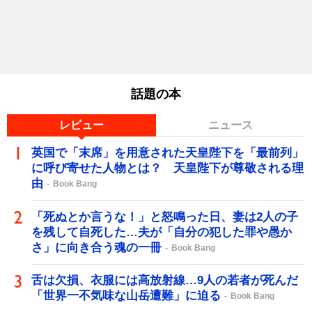
話題の本
レビュー
ニュース
英国で「末席」を用意された天皇陛下を「最前列」
に呼び寄せた人物とは？ 天皇陛下が尊敬される理
由
Book Bang
「死ぬとか言うな！」と怒鳴った日、妻は2人の子
を残して自死した…夫が「自分の犯した罪や愚か
さ」に向き合う魂の一冊
Book Bang
舌は欠損、衣服には高放射線…9人の若者が死んだ
「世界一不気味な山岳遭難」に迫る
Book Bang