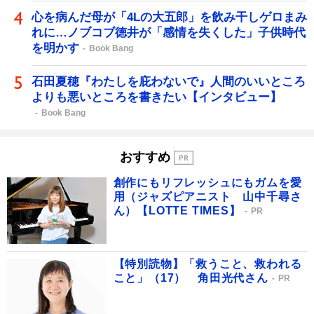
心を病んだ母が「4Lの大五郎」を飲み干しゲロまみ
れに…ノブコブ徳井が「感情を失くした」子供時代
を明かす
Book Bang
石田夏穂『わたしを庇わないで』人間のいいところ
よりも悪いところを書きたい【インタビュー】
Book Bang
おすすめ
創作にもリフレッシュにもガムを愛
用（ジャズピアニスト 山中千尋さ
ん）【LOTTE TIMES】
PR
【特別読物】「救うこと、救われる
こと」（17） 角田光代さん
PR