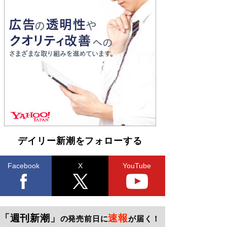
デイリー新潮をフォローする
Facebook
X
YouTube
「週刊新潮」
速報
の発売前日に
が届く！