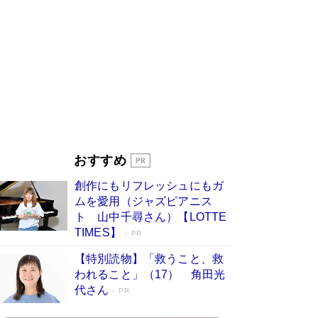
ンガ」も収録
Book Bang
美輪明宏 晩年の回答を集めた『ほほえんで生き
るための人生相談』がランクイン［エンターテイ
メントベストセラー］
Book Bang
「『火垂るの墓』は、大嘘である」原作者が抱き
続けた“自責の念”とは…「自己憐憫は描きたくな
い」監督が徹底的にこだわったこと（後編） #
戦争の記憶
Book Bang
皇室はなぜ世界から尊敬されているのか？ 「天
おすすめ
皇陛下はお元気でおられるか」がサウジ国王の第
一声になる理由
Book Bang
創作にもリフレッシュにもガ
東野圭吾、伊坂幸太郎の人気シリーズ最新作どち
ムを愛用（ジャズピアニス
らも文庫化 映画化された直木賞受賞作もランク
ト 山中千尋さん）【LOTTE
イン［文庫ベストセラー］
Book Bang
TIMES】
PR
【特別読物】「救うこと、救
われること」（17） 角田光
代さん
PR