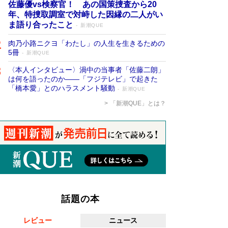
佐藤優vs検察官！ あの国策捜査から20
年、特捜取調室で対峙した因縁の二人がい
ま語り合ったこと
新潮QUE
肉乃小路ニクヨ「わたし」の人生を生きるための
5冊
新潮QUE
〈本人インタビュー〉渦中の当事者「佐藤二朗」
は何を語ったのか――「フジテレビ」で起きた
「橋本愛」とのハラスメント騒動
新潮QUE
「新潮QUE」とは？
話題の本
レビュー
ニュース