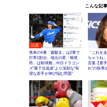
こんな記
話題
将来の4番「森駿太」は2軍で
「これを
打率1割台、地元の星「根尾
ちゃうね
昂」は制球難…中日ドラゴン
言葉【選手
ズ“最下位低迷”より深刻な“有
れ”の指導
望な若手が伸び悩む問題”