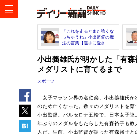
「これを走るとまた強くな
っちゃうね」小出監督の魔
法の言葉【選手に愛さ...
小出義雄氏が明かした「有森
メダリストに育てるまで
スポーツ
女子マラソン界の名伯楽、小出義雄氏が2
のため亡くなった。数々のメダリストを育
小出監督。バルセロナ五輪で、日本女子陸上
年ぶりのメダルをもたらした有森裕子も教
人だ。生前、小出監督が語った有森裕子と