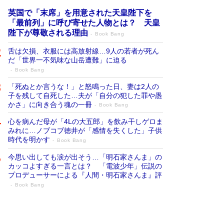
英国で「末席」を用意された天皇陛下を
「最前列」に呼び寄せた人物とは？ 天皇
陛下が尊敬される理由
Book Bang
舌は欠損、衣服には高放射線…9人の若者が死ん
だ「世界一不気味な山岳遭難」に迫る
Book Bang
「死ぬとか言うな！」と怒鳴った日、妻は2人の
子を残して自死した…夫が「自分の犯した罪や愚
かさ」に向き合う魂の一冊
Book Bang
心を病んだ母が「4Lの大五郎」を飲み干しゲロま
みれに…ノブコブ徳井が「感情を失くした」子供
時代を明かす
Book Bang
今思い出しても涙が出そう…「明石家さんま」の
カッコよすぎる一言とは？ 「電波少年」伝説の
プロデューサーによる『人間・明石家さんま』評
Book Bang
「宇宙兄弟」最終46巻がベストセラー1
位 宇宙開発への関心を押し上げた18年の
物語に幕 特装版には「宇宙で描かれたマ