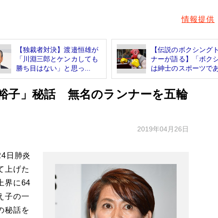
情報提供
【独裁者対決】渡邉恒雄が
【伝説のボクシング
「川淵三郎とケンカしても
ナーが語る】「ボク
勝ち目はない」と思っ...
は紳士のスポーツであ.
裕子」秘話 無名のランナーを五輪
2019年04月26日
4日肺炎
て上げた
界に64
え子の一
の秘話を