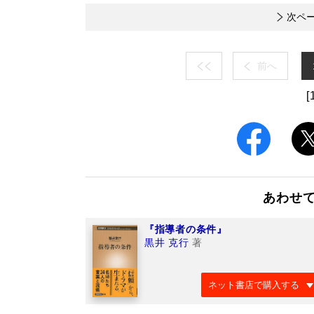
次ペ
前へ
[
あわせ
『指導者の条件』
黒井 克行
著
ネット書店で購入する