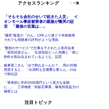
アクセスランキング
一覧
「そもそも会社のせいで起きた人災」 イ
オンモール事故被害者の親族が慟哭の証
言 「最後の言葉は…」
“爆死”報道の「のん」13年ぶり連ドラ本格復帰
それでも視聴者の評判が上々な理由
“数秒のサービス”で仕事を干された人気司会者
「前田武彦さん」 生涯現役だった気概と「体に
秒針が刻み込まれているような」話芸
板東英二さん「ゆで卵おまへんか？」 局が20個
用意すると… 「出演料も交通費も要らん」のゆ
で卵伝説
「将来的に年約2500億円という莫大な金額
に…」 三井物産「鉄鉱石事業」爆発的収益力の
秘密とは
注目トピック