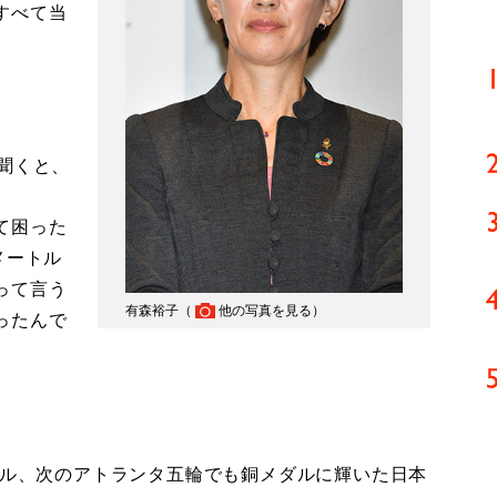
すべて当
聞くと、
て困った
メートル
って言う
有森裕子（
他の写真を見る
）
ったんで
ダル、次のアトランタ五輪でも銅メダルに輝いた日本