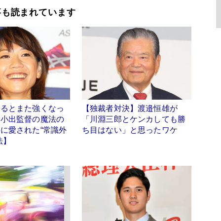
事も読まれています
走るとまた強くなっ
【独裁者対決】渡邉恒雄が
」小出監督の魔法の
「川淵三郎とケンカしても勝
に愛された“常識外
ち目はない」と思ったワケ
法】