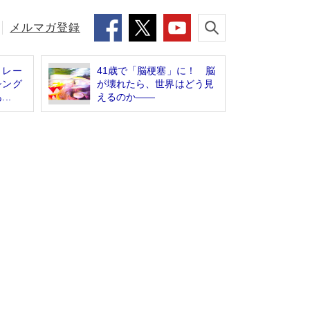
メルマガ登録
トレー
41歳で「脳梗塞」に！ 脳
シング
が壊れたら、世界はどう見
..
えるのか――