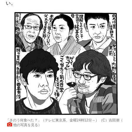
い。
「きのう何食べた？」（テレビ東京系、金曜24時12分～）（C）吉田潮（
他の写真を見る
）