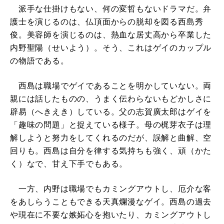
派手な仕掛けもない、何の変哲もないドラマだ。弁
護士を演じるのは、仏頂面からの脱却を図る西島秀
俊。美容師を演じるのは、熱血な居丈高から卒業した
内野聖陽（せいよう）。そう、これはゲイのカップル
の物語である。
西島は職場でゲイであることを明かしていない。両
親には話したものの、うまく伝わらないもどかしさに
辟易（へきえき）している。父の志賀廣太郎はゲイを
「趣味の問題」と捉えている様子。母の梶芽衣子は理
解しようと努力をしてくれるのだが、誤解と曲解、空
回りも。西島は自分を律する気持ちも強く、頑（かた
く）なで、甘え下手でもある。
一方、内野は職場でもカミングアウトし、厄介な客
をあしらうこともできる天真爛漫なゲイ。西島の過去
や現在に不要な嫉妬心を抱いたり、カミングアウトし