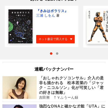
『きみはポラリス』
三浦 しをん
著
ネット書店で購入する
連載バックナンバー
「おしゃれクソコンサル」介入の是
非も描かれる 松本若菜の「ジャッ
ク・ニコルソン」化が可笑しい「君
の好きは無敵」
吉田潮 ＴＶふうーん録
強烈なDNAと確かな才能「UTA」に