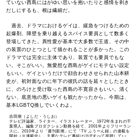
ていない西島にはがゆい思いを抱いたりと感情を剥き
だしにするも、根は繊細だ。
過去、ドラマにおけるゲイは、緩急をつけるための
起爆剤、障壁を乗り越えるスパイス要員として数多く
登場してきた。異性愛が基本で大多数で王道、その中
の装置のひとつとして描かれることが多かった。この
ドラマでは完全に主体であり、装置でも要員でもな
い。そこがいい。無愛想な西島がゲイにモテない設定
もいい。ゲイというだけで顔合わせさせられた山本耕
史が、初対面なのに年下の彼氏の話を延々としたとき
に、のろけと受け取った西島の不寛容さもいい。清く
ない、底意地の悪いゲイも観たかったから。今期は、
基本LGBTQ推しでいくわよ。
吉田潮（よしだ・うしお）
テレビ評論家、ライター、イラストレーター。1972年生まれの千
葉県人。編集プロダクション勤務を経て、2001年よりフリーラン
スに。2010年より「週刊新潮」にて「TV ふうーん録」の連載を
開始（※連載中）。主要なテレビ番組はほぼすべて視聴してい