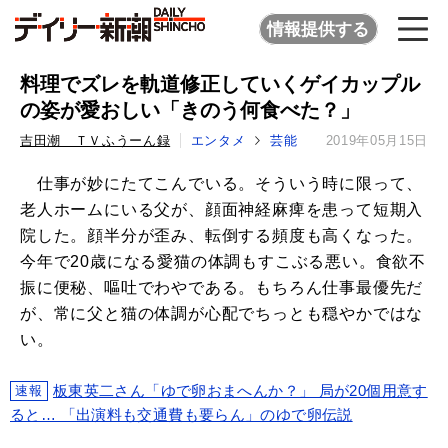
情報提供する
料理でズレを軌道修正していくゲイカップル
の姿が愛おしい「きのう何食べた？」
吉田潮 ＴＶふうーん録
エンタメ
芸能
2019年05月15日
仕事が妙にたてこんでいる。そういう時に限って、
老人ホームにいる父が、顔面神経麻痺を患って短期入
院した。顔半分が歪み、転倒する頻度も高くなった。
今年で20歳になる愛猫の体調もすこぶる悪い。食欲不
振に便秘、嘔吐でわやである。もちろん仕事最優先だ
が、常に父と猫の体調が心配でちっとも穏やかではな
い。
板東英二さん「ゆで卵おまへんか？」 局が20個用意す
速報
ると… 「出演料も交通費も要らん」のゆで卵伝説