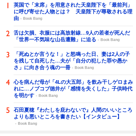
英国で「末席」を用意された天皇陛下を「最前列」
に呼び寄せた人物とは？ 天皇陛下が尊敬される理
由
Book Bang
舌は欠損、衣服には高放射線…9人の若者が死んだ
「世界一不気味な山岳遭難」に迫る
Book Bang
「死ぬとか言うな！」と怒鳴った日、妻は2人の子
を残して自死した…夫が「自分の犯した罪や愚か
さ」に向き合う魂の一冊
Book Bang
心を病んだ母が「4Lの大五郎」を飲み干しゲロまみ
れに…ノブコブ徳井が「感情を失くした」子供時代
を明かす
Book Bang
石田夏穂『わたしを庇わないで』人間のいいところ
よりも悪いところを書きたい【インタビュー】
Book Bang