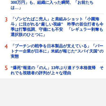
300万円」も、組織に入った瞬間、「お前たち
は…」
「ゾンビたばこ売人」と肩組みショット「小園海
斗」に注がれる“厳しい視線” 昨季の首位打者も今
季は打撃低調、守備にも不安 「レギュラー剥奪も
選択肢のひとつに」
「プーチンの戦争を日本製品が支えている」「パー
トナー企業が日本に」米紙が報じた“スパイ天国”の
実態
“爆死”報道の「のん」13年ぶり連ドラ本格復帰 そ
れでも視聴者の評判が上々な理由