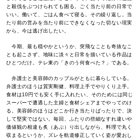
と殺伐をぶつけられても困る。ごく当たり前の日常で
いい。働いて、ごはん食べて寝る。その繰り返し。当
たり前の営みを当たり前にできなくなった切ない現実
から、今は逃げ出したい。
今期、最も穏やかというか、突飛なことも奇抜なこ
とも起こさず、地味に淡々と日常を描いている作品は
ひとつだけ。テレ東の「きのう何食べた？」である。
弁護士と美容師のカップルがともに暮らしている。
弁護士のほうは質実剛健、料理上手でやりくり上手。
食材は10円でも安く手に入れたい、そのためには同じ
スーパーで遭遇した主婦と食材シェアまでやってのけ
る。美容師のほうはどこか行き当たりばったりで、決
して堅実ではない。毎回、ふたりの些細なすれ違いや
価値観の相違も炙（あぶ）り出しながら、料理で丸く
収まるというか、ズレを軌道修正していく姿が愛おし