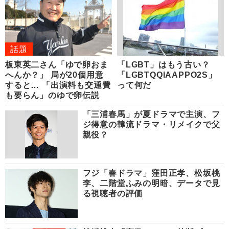
話題
板東英二さん「ゆで卵おま
「LGBT」はもう古い？
へんか？」 局が20個用意
「LGBTQQIAAPPO2S」
すると… 「出演料も交通費
って何だ
も要らん」のゆで卵伝説
「三浦春馬」が夏ドラマで主演、フ
ジ得意の韓流ドラマ・リメイクで父
親役？
フジ「春ドラマ」窪田正孝、松坂桃
李、二階堂ふみの明暗、データで見
る視聴者の評価