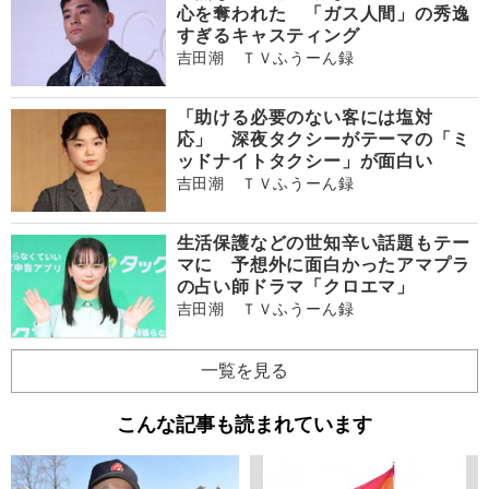
心を奪われた 「ガス人間」の秀逸
すぎるキャスティング
吉田潮 ＴＶふうーん録
「助ける必要のない客には塩対
応」 深夜タクシーがテーマの「ミ
ッドナイトタクシー」が面白い
吉田潮 ＴＶふうーん録
生活保護などの世知辛い話題もテー
マに 予想外に面白かったアマプラ
の占い師ドラマ「クロエマ」
吉田潮 ＴＶふうーん録
一覧を見る
こんな記事も読まれています