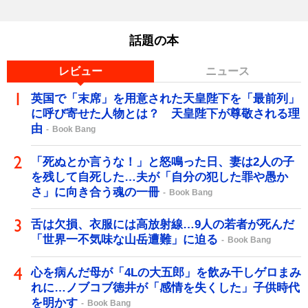
話題の本
レビュー
ニュース
英国で「末席」を用意された天皇陛下を「最前列」
に呼び寄せた人物とは？ 天皇陛下が尊敬される理
由
Book Bang
「死ぬとか言うな！」と怒鳴った日、妻は2人の子
を残して自死した…夫が「自分の犯した罪や愚か
さ」に向き合う魂の一冊
Book Bang
舌は欠損、衣服には高放射線…9人の若者が死んだ
「世界一不気味な山岳遭難」に迫る
Book Bang
心を病んだ母が「4Lの大五郎」を飲み干しゲロまみ
れに…ノブコブ徳井が「感情を失くした」子供時代
を明かす
Book Bang