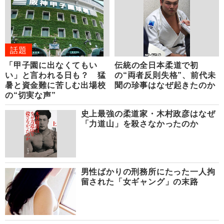
話題
「甲子園に出なくてもい
伝統の全日本柔道で初
い」と言われる日も？ 猛
の“両者反則失格”、前代未
暑と資金難に苦しむ出場校
聞の珍事はなぜ起きたのか
の“切実な声”
史上最強の柔道家・木村政彦はなぜ
「力道山」を殺さなかったのか
男性ばかりの刑務所にたった一人拘
留された「女ギャング」の末路