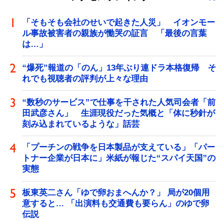
「そもそも会社のせいで起きた人災」 イオンモー
ル事故被害者の親族が慟哭の証言 「最後の言葉
は…」
“爆死”報道の「のん」13年ぶり連ドラ本格復帰 そ
れでも視聴者の評判が上々な理由
“数秒のサービス”で仕事を干された人気司会者「前
田武彦さん」 生涯現役だった気概と「体に秒針が
刻み込まれているような」話芸
「プーチンの戦争を日本製品が支えている」「パー
トナー企業が日本に」米紙が報じた“スパイ天国”の
実態
板東英二さん「ゆで卵おまへんか？」 局が20個用
意すると… 「出演料も交通費も要らん」のゆで卵
伝説