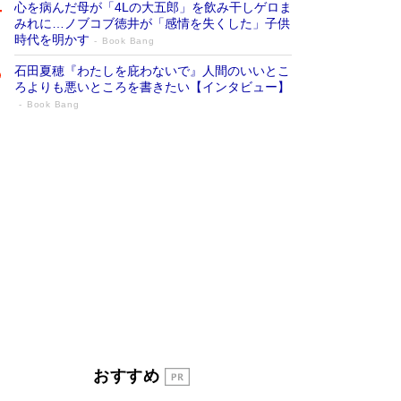
心を病んだ母が「4Lの大五郎」を飲み干しゲロま
みれに…ノブコブ徳井が「感情を失くした」子供
時代を明かす
Book Bang
石田夏穂『わたしを庇わないで』人間のいいとこ
ろよりも悪いところを書きたい【インタビュー】
Book Bang
「叱って伸びるやつは、褒めたらもっと伸
びる」俳優・高嶋政伸が家族に教わっ
た“人を育てるコツ”…芸への考え方を明か
す
Book Bang
「『火垂るの墓』は、大嘘である」原作者が抱き
続けた“自責の念”とは…「自己憐憫は描きたくな
い」監督が徹底的にこだわったこと（後編） #
戦争の記憶
Book Bang
美輪明宏 晩年の回答を集めた『ほほえんで生き
るための人生相談』がランクイン［エンターテイ
メントベストセラー］
Book Bang
「宇宙兄弟」最終46巻がベストセラー1位 宇宙
おすすめ
開発への関心を押し上げた18年の物語に幕 特装
版には「宇宙で描かれたマンガ」も収録