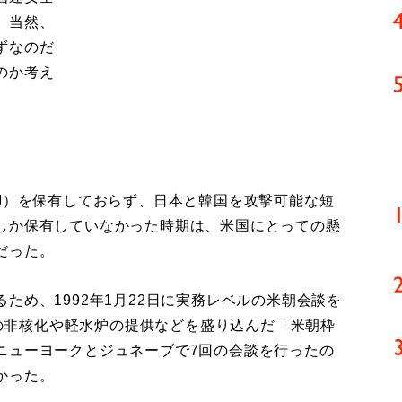
。当然、
ずなのだ
のか考え
M）を保有しておらず、日本と韓国を攻撃可能な短
しか保有していなかった時期は、米国にとっての懸
だった。
め、1992年1月22日に実務レベルの米朝会談を
1日の非核化や軽水炉の提供などを盛り込んだ「米朝枠
ニューヨークとジュネーブで7回の会談を行ったの
かった。