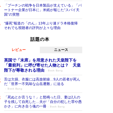
「プーチンの戦争を日本製品が支えている」「パ
ートナー企業が日本に」米紙が報じた“スパイ天
国”の実態
“爆死”報道の「のん」13年ぶり連ドラ本格復帰
それでも視聴者の評判が上々な理由
話題の本
レビュー
ニュース
英国で「末席」を用意された天皇陛下を
「最前列」に呼び寄せた人物とは？ 天皇
陛下が尊敬される理由
Book Bang
舌は欠損、衣服には高放射線…9人の若者が死ん
だ「世界一不気味な山岳遭難」に迫る
Book Bang
「死ぬとか言うな！」と怒鳴った日、妻は2人の
子を残して自死した…夫が「自分の犯した罪や愚
かさ」に向き合う魂の一冊
Book Bang