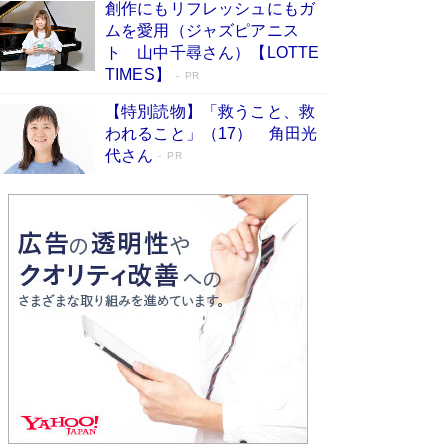
創作にもリフレッシュにもガ
Book Bang
ムを愛用（ジャズピアニス
「不意に涙が出そうに…」高嶋政伸が明かし
ト 山中千尋さん）【LOTTE
た“13歳の娘を暴行する役”への葛藤 インティマ
TIMES】
PR
シーコーディネーターに支えられたNHK『大奥』
の裏側
Book Bang
【特別読物】「救うこと、救
われること」（17） 角田光
代さん
PR