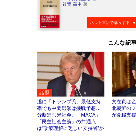
鈴置 高史
著
ネット書店で購入する
こんな記
話題
遂に「トランプ氏」最低支持
文在寅は
率でも中間選挙は接戦予想…
北朝鮮の
分断進む米社会、「MAGA」
が食糧支
「民主社会主義」の共通点
は“政策理解に乏しい支持者”か