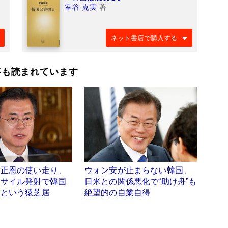
室谷 克実
著
ネット書店で購入する
事も読まれています
金正恩の使い走り、
ウォン安が止まらない韓国、
ミサイル発射で韓国
日米との関係悪化で“助け舟”も
援という猿芝居
絶望的の自業自得