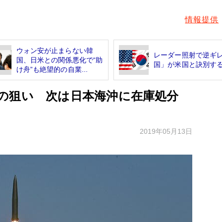
情報提供
ウォン安が止まらない韓
レーダー照射で逆ギ
国、日米との関係悪化で“助
国」が米国と訣別す
け舟”も絶望的の自業...
の狙い 次は日本海沖に在庫処分
2019年05月13日