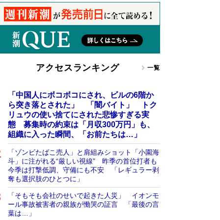
アクセスランキング
一覧
「中国人にボコボコにされ、ビルの6階か
ら突き落とされた」 「闇バイト」 トク
リュウの使い捨てにされた悲惨すぎる実
態 募集時の約束は「月収300万円」も、
組織に入った瞬間、「お前たちは…」
「ゾンビたばこ売人」と肩組みショット「小園海
斗」に注がれる“厳しい視線” 昨季の首位打者も
今季は打撃低調、守備にも不安 「レギュラー剥
奪も選択肢のひとつに」
「そもそも会社のせいで起きた人災」 イオンモ
ール事故被害者の親族が慟哭の証言 「最後の言
葉は…」