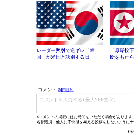
レーダー照射で逆ギレ「韓
「原爆投
国」が米国と訣別する日
断をもた