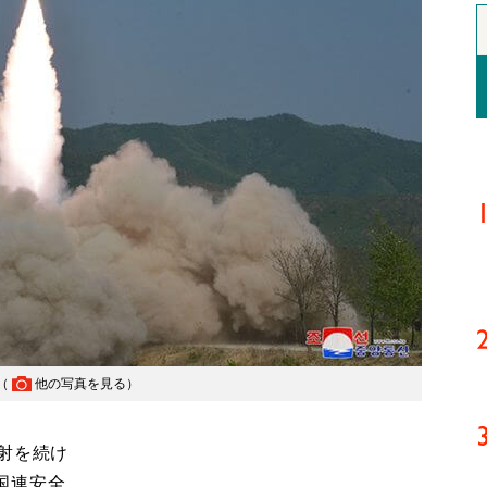
（
他の写真を見る
）
射を続け
国連安全