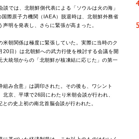
北会談では、北朝鮮側代表による「ソウルは火の海」
の国際原子力機関（IAEA）脱退時は、北朝鮮外務省
う声明を発表し、さらに緊張が高まった。
の米朝関係は極度に緊張していた。実際に当時のク
年1月20日）は北朝鮮への武力行使を検討する会議を開
元大統領からの「北朝鮮が核凍結に応じた」の第一
枠組み合意」は調印された。その後も、ワシント
、北京、平壌で26回にわたり米朝会談が行われ、
書記との史上初の南北首脳会談が行われた。