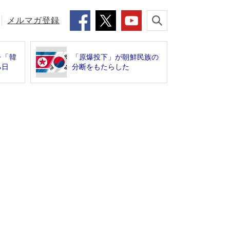
メルマガ登録
レ「韓
「原爆投下」が朝鮮民族の
る日
分断をもたらした