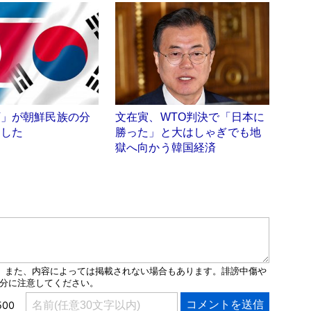
下」が朝鮮民族の分
文在寅、WTO判決で「日本に
らした
勝った」と大はしゃぎでも地
獄へ向かう韓国経済