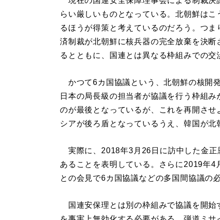
現在の国連安全保障理事会による制裁決
らい厳しいものとなっている。北朝鮮はこ
るほうが得策と考えているのだろう。つま
済制裁が北朝鮮に核兵器の完全放棄を決断
るとともに、国連とは異なる枠組みでの交
かつて6カ国協議という、北朝鮮の核開発
日本の局長級の担当者が協議を行う枠組みが
のが最後となっているが、これを再開させ
シアが後ろ盾となっているうえ、韓国が北
実際に、2018年3月26日に訪中した金
あることを表明している。さらに2019年
との会見で6カ国協議などの多国間協議の
国連安保理とは別の枠組みで協議を開始
を事実上無効化する必要がある。弾道ミサ