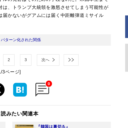
射は、トランプ大統領を激怒させてしまう可能性が
は届かないがグアムには届く中距離弾道ミサイル
：
パターン化された関係
2
3
次へ
1/3ページ]
0
て読みたい関連本
『韓国は裏切る』