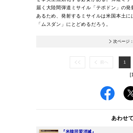
届く大陸間弾道ミサイル「テポドン」の発
あるため、発射するミサイルは米国本土に
「ムスダン」にとどめるだろう。
次ページ
前へ
1
[
あわせ
『米韓同盟消滅』