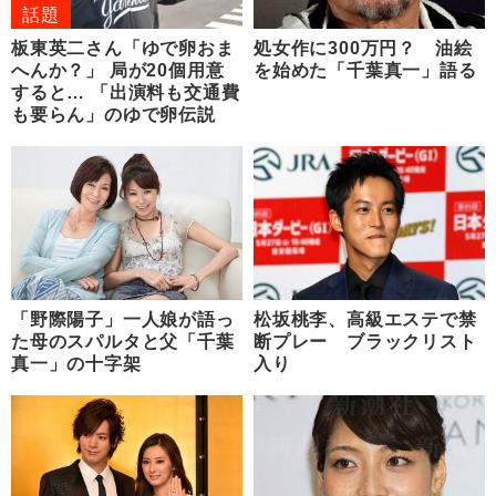
話題
板東英二さん「ゆで卵おま
処女作に300万円？ 油絵
へんか？」 局が20個用意
を始めた「千葉真一」語る
すると… 「出演料も交通費
も要らん」のゆで卵伝説
「野際陽子」一人娘が語っ
松坂桃李、高級エステで禁
た母のスパルタと父「千葉
断プレー ブラックリスト
真一」の十字架
入り