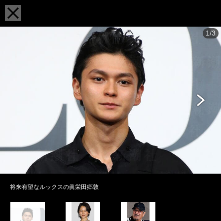
1/3
将来有望なルックスの眞栄田郷敦