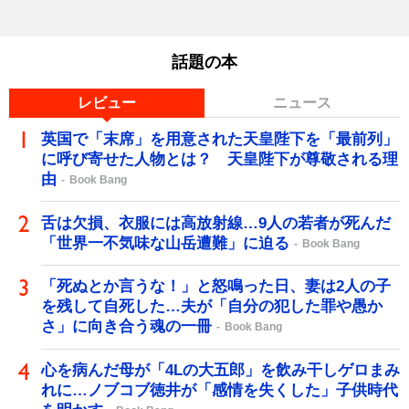
話題の本
レビュー
ニュース
英国で「末席」を用意された天皇陛下を「最前列」
に呼び寄せた人物とは？ 天皇陛下が尊敬される理
由
Book Bang
舌は欠損、衣服には高放射線…9人の若者が死んだ
「世界一不気味な山岳遭難」に迫る
Book Bang
「死ぬとか言うな！」と怒鳴った日、妻は2人の子
を残して自死した…夫が「自分の犯した罪や愚か
さ」に向き合う魂の一冊
Book Bang
心を病んだ母が「4Lの大五郎」を飲み干しゲロまみ
れに…ノブコブ徳井が「感情を失くした」子供時代