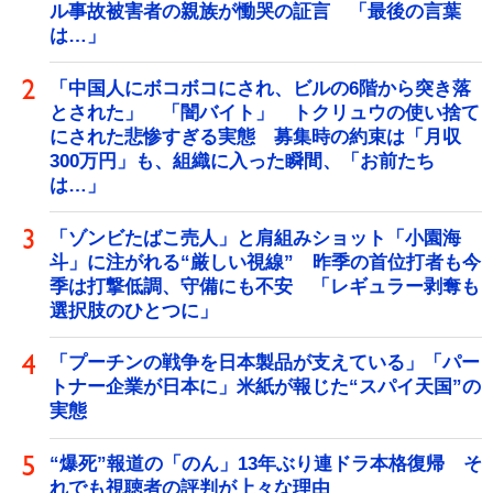
ル事故被害者の親族が慟哭の証言 「最後の言葉
は…」
「中国人にボコボコにされ、ビルの6階から突き落
とされた」 「闇バイト」 トクリュウの使い捨て
にされた悲惨すぎる実態 募集時の約束は「月収
300万円」も、組織に入った瞬間、「お前たち
は…」
「ゾンビたばこ売人」と肩組みショット「小園海
斗」に注がれる“厳しい視線” 昨季の首位打者も今
季は打撃低調、守備にも不安 「レギュラー剥奪も
選択肢のひとつに」
「プーチンの戦争を日本製品が支えている」「パー
トナー企業が日本に」米紙が報じた“スパイ天国”の
実態
“爆死”報道の「のん」13年ぶり連ドラ本格復帰 そ
れでも視聴者の評判が上々な理由