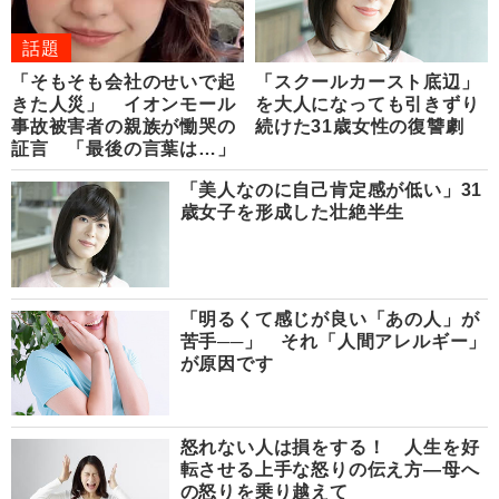
話題
「そもそも会社のせいで起
「スクールカースト底辺」
きた人災」 イオンモール
を大人になっても引きずり
事故被害者の親族が慟哭の
続けた31歳女性の復讐劇
証言 「最後の言葉は…」
「美人なのに自己肯定感が低い」31
歳女子を形成した壮絶半生
「明るくて感じが良い「あの人」が
苦手──」 それ「人間アレルギー」
が原因です
怒れない人は損をする！ 人生を好
転させる上手な怒りの伝え方―母へ
の怒りを乗り越えて