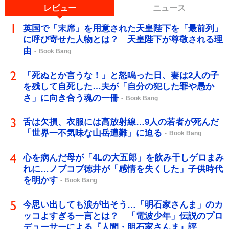
レビュー
ニュース
英国で「末席」を用意された天皇陛下を「最前列」
に呼び寄せた人物とは？ 天皇陛下が尊敬される理
由
Book Bang
「死ぬとか言うな！」と怒鳴った日、妻は2人の子
を残して自死した…夫が「自分の犯した罪や愚か
さ」に向き合う魂の一冊
Book Bang
舌は欠損、衣服には高放射線…9人の若者が死んだ
「世界一不気味な山岳遭難」に迫る
Book Bang
心を病んだ母が「4Lの大五郎」を飲み干しゲロまみ
れに…ノブコブ徳井が「感情を失くした」子供時代
を明かす
Book Bang
今思い出しても涙が出そう…「明石家さんま」のカ
ッコよすぎる一言とは？ 「電波少年」伝説のプロ
デューサーによる『人間・明石家さんま』評