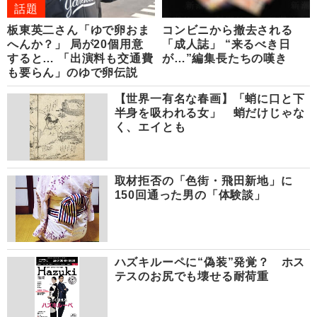
話題
板東英二さん「ゆで卵おま
コンビニから撤去される
へんか？」 局が20個用意
「成人誌」 “来るべき日
すると… 「出演料も交通費
が…”編集長たちの嘆き
も要らん」のゆで卵伝説
【世界一有名な春画】「蛸に口と下
半身を吸われる女」 蛸だけじゃな
く、エイとも
取材拒否の「色街・飛田新地」に
150回通った男の「体験談」
ハズキルーペに“偽装”発覚？ ホス
テスのお尻でも壊せる耐荷重