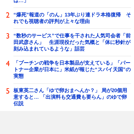
は…」
“爆死”報道の「のん」13年ぶり連ドラ本格復帰 そ
れでも視聴者の評判が上々な理由
“数秒のサービス”で仕事を干された人気司会者「前
田武彦さん」 生涯現役だった気概と「体に秒針が
刻み込まれているような」話芸
「プーチンの戦争を日本製品が支えている」「パー
トナー企業が日本に」米紙が報じた“スパイ天国”の
実態
板東英二さん「ゆで卵おまへんか？」 局が20個用
意すると… 「出演料も交通費も要らん」のゆで卵
伝説