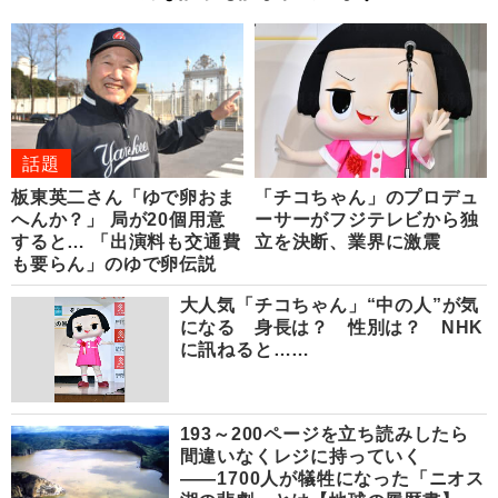
話題
板東英二さん「ゆで卵おま
「チコちゃん」のプロデュ
へんか？」 局が20個用意
ーサーがフジテレビから独
すると… 「出演料も交通費
立を決断、業界に激震
も要らん」のゆで卵伝説
大人気「チコちゃん」“中の人”が気
になる 身長は？ 性別は？ NHK
に訊ねると……
193～200ページを立ち読みしたら
間違いなくレジに持っていく
――1700人が犠牲になった「ニオス