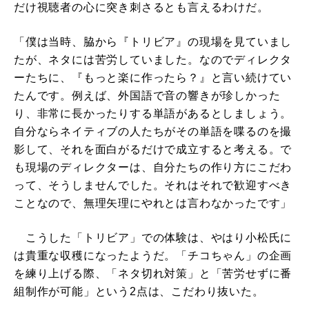
だけ視聴者の心に突き刺さるとも言えるわけだ。
「僕は当時、脇から『トリビア』の現場を見ていまし
たが、ネタには苦労していました。なのでディレクタ
ーたちに、『もっと楽に作ったら？』と言い続けてい
たんです。例えば、外国語で音の響きが珍しかった
り、非常に長かったりする単語があるとしましょう。
自分ならネイティブの人たちがその単語を喋るのを撮
影して、それを面白がるだけで成立すると考える。で
も現場のディレクターは、自分たちの作り方にこだわ
って、そうしませんでした。それはそれで歓迎すべき
ことなので、無理矢理にやれとは言わなかったです」
こうした「トリビア」での体験は、やはり小松氏に
は貴重な収穫になったようだ。「チコちゃん」の企画
を練り上げる際、「ネタ切れ対策」と「苦労せずに番
組制作が可能」という2点は、こだわり抜いた。