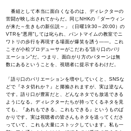
番組として本当に面白くなるのは、ディレクターの
苦闘が映し出されてからだ。同じNHKの「ダーウィン
が来た～生きもの新伝説～」（日曜19:30～20:00）の
VTRを“悪用”しては叱られ、パントマイムの教室でニ
ワトリの歩行を再現する場面が爆笑を誘う――。これ
こそが小松プロデューサーがこだわる“語り口のバリ
エーション”だ。つまり、面白がり方のパターンは無
数にあるということを、視聴者に提示するわけだ。
「語り口のバリエーションを増やしていくと、SNSな
どで『ネタ切れか？』と揶揄されますが、実は逆なん
です。語り口が豊富だと、どんなネタでも放送できる
ようになる。ディレクターたちが持ってくるネタを見
ても、『あれもできる、これもできる』というものば
かりです。実は視聴者の皆さんもネタを送ってくださ
っていて、これも大量にストックしています。私も一