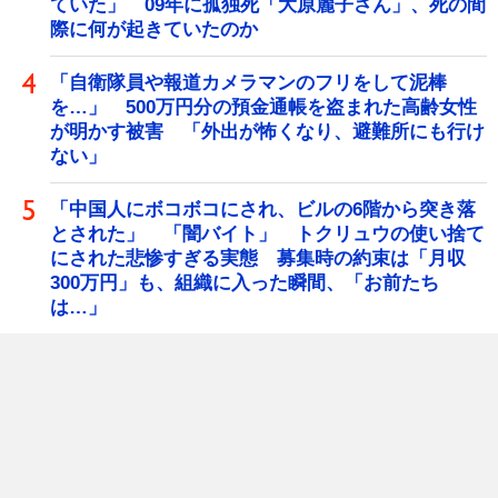
ていた」 09年に孤独死「大原麗子さん」、死の間
際に何が起きていたのか
「自衛隊員や報道カメラマンのフリをして泥棒
を…」 500万円分の預金通帳を盗まれた高齢女性
が明かす被害 「外出が怖くなり、避難所にも行け
ない」
「中国人にボコボコにされ、ビルの6階から突き落
とされた」 「闇バイト」 トクリュウの使い捨て
にされた悲惨すぎる実態 募集時の約束は「月収
300万円」も、組織に入った瞬間、「お前たち
は…」