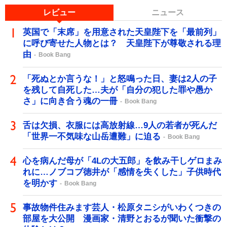
レビュー
ニュース
英国で「末席」を用意された天皇陛下を「最前列」
に呼び寄せた人物とは？ 天皇陛下が尊敬される理
由
Book Bang
「死ぬとか言うな！」と怒鳴った日、妻は2人の子
を残して自死した…夫が「自分の犯した罪や愚か
さ」に向き合う魂の一冊
Book Bang
舌は欠損、衣服には高放射線…9人の若者が死んだ
「世界一不気味な山岳遭難」に迫る
Book Bang
心を病んだ母が「4Lの大五郎」を飲み干しゲロまみ
れに…ノブコブ徳井が「感情を失くした」子供時代
を明かす
Book Bang
事故物件住みます芸人・松原タニシがいわくつきの
部屋を大公開 漫画家・清野とおるが聞いた衝撃の