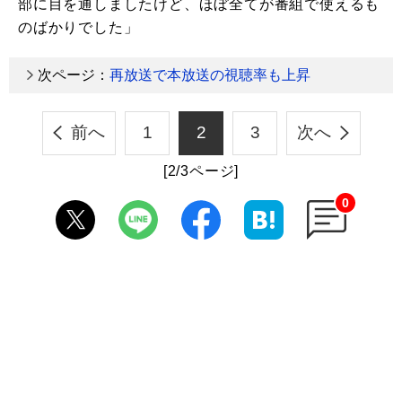
部に目を通しましたけど、ほぼ全てが番組で使えるも
のばかりでした」
次ページ：
再放送で本放送の視聴率も上昇
前へ
1
2
3
次へ
[2/3ページ]
0