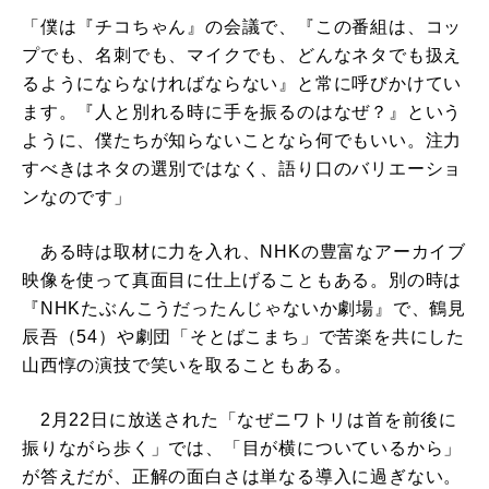
「僕は『チコちゃん』の会議で、『この番組は、コッ
プでも、名刺でも、マイクでも、どんなネタでも扱え
るようにならなければならない』と常に呼びかけてい
ます。『人と別れる時に手を振るのはなぜ？』という
ように、僕たちが知らないことなら何でもいい。注力
すべきはネタの選別ではなく、語り口のバリエーショ
ンなのです」
ある時は取材に力を入れ、NHKの豊富なアーカイブ
映像を使って真面目に仕上げることもある。別の時は
『NHKたぶんこうだったんじゃないか劇場』で、鶴見
辰吾（54）や劇団「そとばこまち」で苦楽を共にした
山西惇の演技で笑いを取ることもある。
2月22日に放送された「なぜニワトリは首を前後に
振りながら歩く」では、「目が横についているから」
が答えだが、正解の面白さは単なる導入に過ぎない。