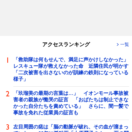
アクセスランキング
一覧
「救助隊は何もせんで、満足に声かけしなかった」
レスキュー隊が救えなかった命 近隣住民が明かす
「二次被害を出さないのが訓練の鉄則になっている
様子」
「玖瑠美の最期の言葉は…」 イオンモール事故被
害者の親族が慟哭の証言 「おばたちは制止できな
かった自分たちを責めている」 さらに、間一髪で
事故を免れた従業員の証言も
左目周囲の痣は「脳の動脈が破れ、その血が溜まっ