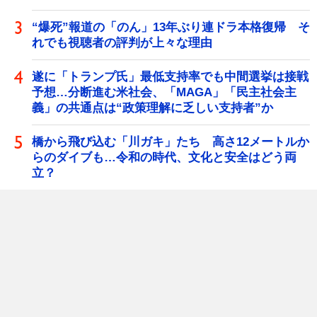
“爆死”報道の「のん」13年ぶり連ドラ本格復帰 そ
れでも視聴者の評判が上々な理由
遂に「トランプ氏」最低支持率でも中間選挙は接戦
予想…分断進む米社会、「MAGA」「民主社会主
義」の共通点は“政策理解に乏しい支持者”か
橋から飛び込む「川ガキ」たち 高さ12メートルか
らのダイブも…令和の時代、文化と安全はどう両
立？