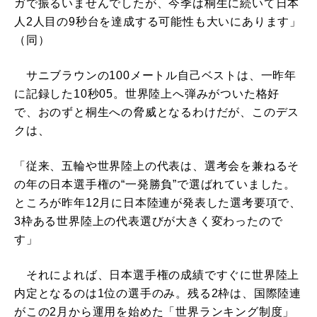
ガで振るいませんでしたが、今季は桐生に続いて日本
人2人目の9秒台を達成する可能性も大いにあります」
（同）
サニブラウンの100メートル自己ベストは、一昨年
に記録した10秒05。世界陸上へ弾みがついた格好
で、おのずと桐生への脅威となるわけだが、このデス
クは、
「従来、五輪や世界陸上の代表は、選考会を兼ねるそ
の年の日本選手権の“一発勝負”で選ばれていました。
ところが昨年12月に日本陸連が発表した選考要項で、
3枠ある世界陸上の代表選びが大きく変わったので
す」
それによれば、日本選手権の成績ですぐに世界陸上
内定となるのは1位の選手のみ。残る2枠は、国際陸連
がこの2月から運用を始めた「世界ランキング制度」