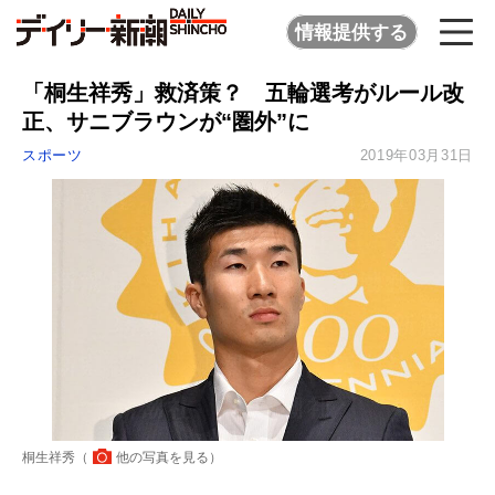
情報提供する
「桐生祥秀」救済策？ 五輪選考がルール改
正、サニブラウンが“圏外”に
スポーツ
2019年03月31日
桐生祥秀（
他の写真を見る
）