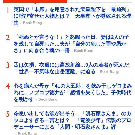
英国で「末席」を用意された天皇陛下を「最前列」
に呼び寄せた人物とは？ 天皇陛下が尊敬される理
由
Book Bang
「死ぬとか言うな！」と怒鳴った日、妻は2人の子
を残して自死した…夫が「自分の犯した罪や愚か
さ」に向き合う魂の一冊
Book Bang
舌は欠損、衣服には高放射線…9人の若者が死んだ
「世界一不気味な山岳遭難」に迫る
Book Bang
心を病んだ母が「4Lの大五郎」を飲み干しゲロまみ
れに…ノブコブ徳井が「感情を失くした」子供時代
を明かす
Book Bang
今思い出しても涙が出そう…「明石家さんま」のカ
ッコよすぎる一言とは？ 「電波少年」伝説のプロ
デューサーによる『人間・明石家さんま』評
Book Bang