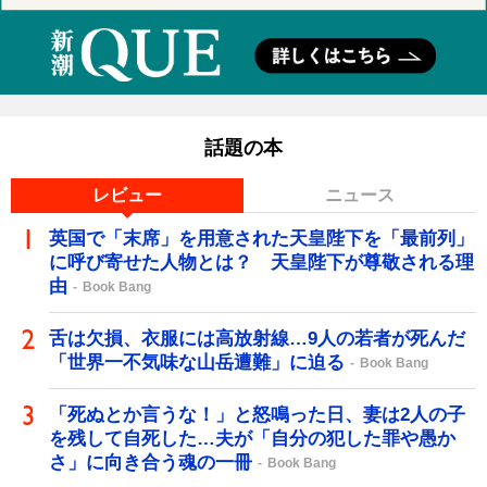
話題の本
レビュー
ニュース
英国で「末席」を用意された天皇陛下を「最前列」
に呼び寄せた人物とは？ 天皇陛下が尊敬される理
由
Book Bang
舌は欠損、衣服には高放射線…9人の若者が死んだ
「世界一不気味な山岳遭難」に迫る
Book Bang
「死ぬとか言うな！」と怒鳴った日、妻は2人の子
を残して自死した…夫が「自分の犯した罪や愚か
さ」に向き合う魂の一冊
Book Bang