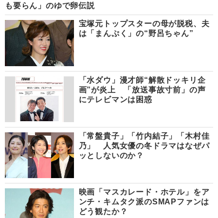
も要らん」のゆで卵伝説
宝塚元トップスターの母が脱税、夫
は「まんぷく」の“野呂ちゃん”
「水ダウ」漫才師“解散ドッキリ企
画”が炎上 「放送事故寸前」の声
にテレビマンは困惑
「常盤貴子」「竹内結子」「木村佳
乃」 人気女優の冬ドラマはなぜパ
ッとしないのか？
映画「マスカレード・ホテル」をア
ンチ・キムタク派のSMAPファンは
どう観たか？