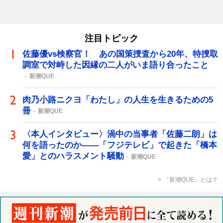
注目トピック
佐藤優vs検察官！ あの国策捜査から20年、特捜取
調室で対峙した因縁の二人がいま語り合ったこと
新潮QUE
肉乃小路ニクヨ「わたし」の人生を生きるための5
冊
新潮QUE
〈本人インタビュー〉渦中の当事者「佐藤二朗」は
何を語ったのか――「フジテレビ」で起きた「橋本
愛」とのハラスメント騒動
新潮QUE
「新潮QUE」とは？