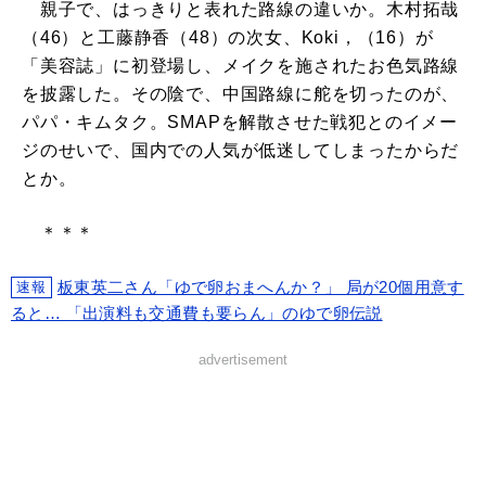
親子で、はっきりと表れた路線の違いか。木村拓哉
（46）と工藤静香（48）の次女、Koki，（16）が
「美容誌」に初登場し、メイクを施されたお色気路線
を披露した。その陰で、中国路線に舵を切ったのが、
パパ・キムタク。SMAPを解散させた戦犯とのイメー
ジのせいで、国内での人気が低迷してしまったからだ
とか。
＊＊＊
板東英二さん「ゆで卵おまへんか？」 局が20個用意す
速報
ると… 「出演料も交通費も要らん」のゆで卵伝説
advertisement