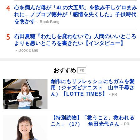
心を病んだ母が「4Lの大五郎」を飲み干しゲロまみ
れに…ノブコブ徳井が「感情を失くした」子供時代
を明かす
Book Bang
石田夏穂『わたしを庇わないで』人間のいいところ
よりも悪いところを書きたい【インタビュー】
Book Bang
おすすめ
創作にもリフレッシュにもガムを愛
用（ジャズピアニスト 山中千尋さ
ん）【LOTTE TIMES】
PR
【特別読物】「救うこと、救われる
こと」（17） 角田光代さん
PR