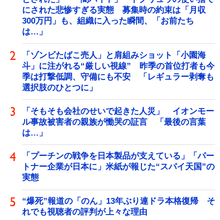
にされた悲惨すぎる実態 募集時の約束は「月収
300万円」も、組織に入った瞬間、「お前たち
は…」
「ゾンビたばこ売人」と肩組みショット「小園海
斗」に注がれる“厳しい視線” 昨季の首位打者も今
季は打撃低調、守備にも不安 「レギュラー剥奪も
選択肢のひとつに」
「そもそも会社のせいで起きた人災」 イオンモー
ル事故被害者の親族が慟哭の証言 「最後の言葉
は…」
「プーチンの戦争を日本製品が支えている」「パー
トナー企業が日本に」米紙が報じた“スパイ天国”の
実態
“爆死”報道の「のん」13年ぶり連ドラ本格復帰 そ
れでも視聴者の評判が上々な理由