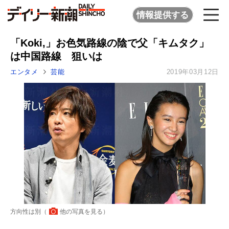
情報提供する
「Koki,」お色気路線の陰で父「キムタク」
は中国路線 狙いは
エンタメ
芸能
2019年03月12日
方向性は別（
他の写真を見る
）