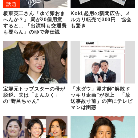
話題
板東英二さん「ゆで卵おま
Koki,起用の新聞広告、メ
へんか？」 局が20個用意
ルカリ転売で300円 協会
すると… 「出演料も交通費
も驚き
も要らん」のゆで卵伝説
宝塚元トップスターの母が
「水ダウ」漫才師“解散ド
脱税、夫は「まんぷく」
ッキリ企画”が炎上 「放
の“野呂ちゃん”
送事故寸前」の声にテレビ
マンは困惑