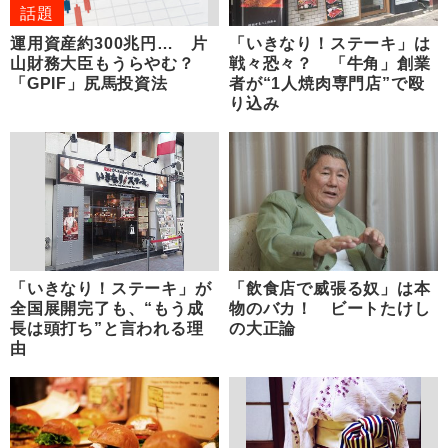
話題
運用資産約300兆円… 片
「いきなり！ステーキ」は
山財務大臣もうらやむ？
戦々恐々？ 「牛角」創業
「GPIF」尻馬投資法
者が“1人焼肉専門店”で殴
り込み
「いきなり！ステーキ」が
「飲食店で威張る奴」は本
全国展開完了も、“もう成
物のバカ！ ビートたけし
長は頭打ち”と言われる理
の大正論
由