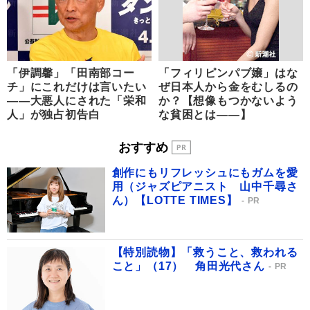
「伊調馨」「田南部コー
「フィリピンパブ嬢」はな
チ」にこれだけは言いたい
ぜ日本人から金をむしるの
――大悪人にされた「栄和
か？【想像もつかないよう
人」が独占初告白
な貧困とは――】
おすすめ
創作にもリフレッシュにもガムを愛
用（ジャズピアニスト 山中千尋さ
ん）【LOTTE TIMES】
PR
【特別読物】「救うこと、救われる
こと」（17） 角田光代さん
PR