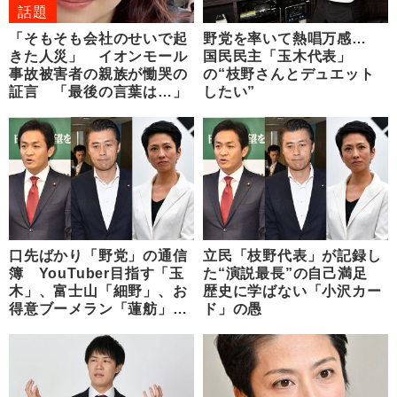
話題
「そもそも会社のせいで起
野党を率いて熱唱万感…
きた人災」 イオンモール
国民民主「玉木代表」
事故被害者の親族が慟哭の
の“枝野さんとデュエット
証言 「最後の言葉は…」
したい”
口先ばかり「野党」の通信
立民「枝野代表」が記録し
簿 YouTuber目指す「玉
た“演説最長”の自己満足
木」、富士山「細野」、お
歴史に学ばない「小沢カー
得意ブーメラン「蓮舫」…
ド」の愚