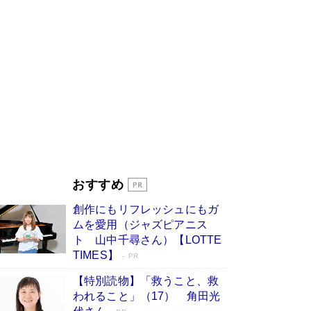
びる」俳優・高嶋政伸が家族に教わっ
た“人を育てるコツ”…芸への考え方を明か
す
Book Bang
「『火垂るの墓』は、大嘘である」原作者が抱き
続けた“自責の念”とは…「自己憐憫は描きたくな
い」監督が徹底的にこだわったこと（後編） #
戦争の記憶
Book Bang
美輪明宏 晩年の回答を集めた『ほほえんで生き
るための人生相談』がランクイン［エンターテイ
メントベストセラー］
Book Bang
「宇宙兄弟」最終46巻がベストセラー1位 宇宙
おすすめ
開発への関心を押し上げた18年の物語に幕 特装
版には「宇宙で描かれたマンガ」も収録
創作にもリフレッシュにもガ
Book Bang
ムを愛用（ジャズピアニス
「不意に涙が出そうに…」高嶋政伸が明かし
ト 山中千尋さん）【LOTTE
た“13歳の娘を暴行する役”への葛藤 インティマ
TIMES】
PR
シーコーディネーターに支えられたNHK『大奥』
の裏側
Book Bang
【特別読物】「救うこと、救
われること」（17） 角田光