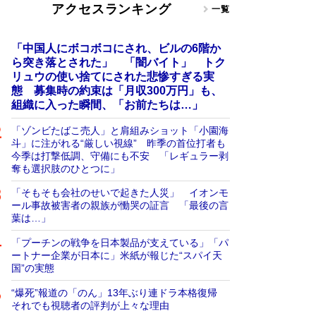
アクセスランキング
一覧
「中国人にボコボコにされ、ビルの6階か
ら突き落とされた」 「闇バイト」 トク
リュウの使い捨てにされた悲惨すぎる実
態 募集時の約束は「月収300万円」も、
組織に入った瞬間、「お前たちは…」
「ゾンビたばこ売人」と肩組みショット「小園海
斗」に注がれる“厳しい視線” 昨季の首位打者も
今季は打撃低調、守備にも不安 「レギュラー剥
奪も選択肢のひとつに」
「そもそも会社のせいで起きた人災」 イオンモ
ール事故被害者の親族が慟哭の証言 「最後の言
葉は…」
「プーチンの戦争を日本製品が支えている」「パ
ートナー企業が日本に」米紙が報じた“スパイ天
国”の実態
“爆死”報道の「のん」13年ぶり連ドラ本格復帰
それでも視聴者の評判が上々な理由