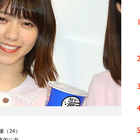
瀬（24）
格的に女