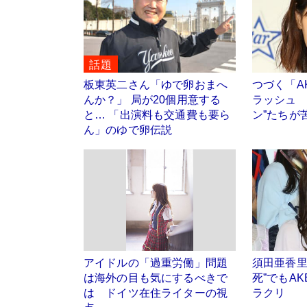
話題
板東英二さん「ゆで卵おまへ
つづく「A
んか？」 局が20個用意する
ラッシュ 
と… 「出演料も交通費も要ら
ン”たちが
ん」のゆで卵伝説
アイドルの「過重労働」問題
須田亜香里
は海外の目も気にするべきで
死”でもA
は ドイツ在住ライターの視
ラクリ