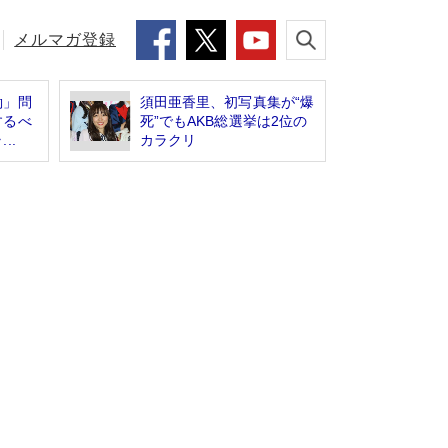
メルマガ登録
働」問
須田亜香里、初写真集が“爆
するべ
死”でもAKB総選挙は2位の
..
カラクリ