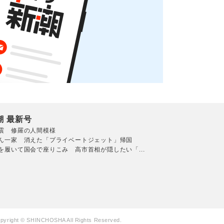
潮 最新号
震 修羅の人間模様
ん一家 消えた「プライベートジェット」帰国
を履いて国会で座りこみ 高市首相が隠したい「...
pyright © SHINCHOSHA All Rights Reserved.