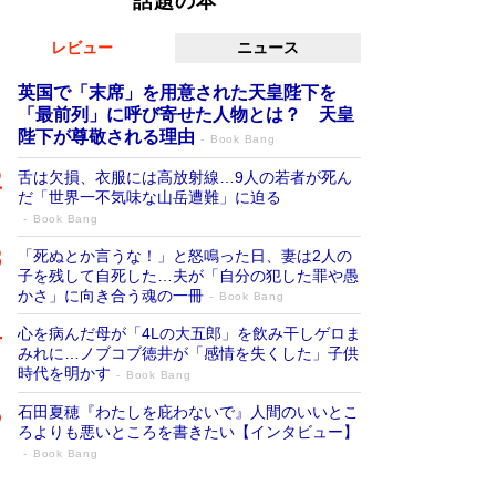
話題の本
レビュー
ニュース
英国で「末席」を用意された天皇陛下を
「最前列」に呼び寄せた人物とは？ 天皇
陛下が尊敬される理由
Book Bang
舌は欠損、衣服には高放射線…9人の若者が死ん
だ「世界一不気味な山岳遭難」に迫る
Book Bang
「死ぬとか言うな！」と怒鳴った日、妻は2人の
子を残して自死した…夫が「自分の犯した罪や愚
かさ」に向き合う魂の一冊
Book Bang
心を病んだ母が「4Lの大五郎」を飲み干しゲロま
みれに…ノブコブ徳井が「感情を失くした」子供
時代を明かす
Book Bang
石田夏穂『わたしを庇わないで』人間のいいとこ
ろよりも悪いところを書きたい【インタビュー】
Book Bang
「叱って伸びるやつは、褒めたらもっと伸