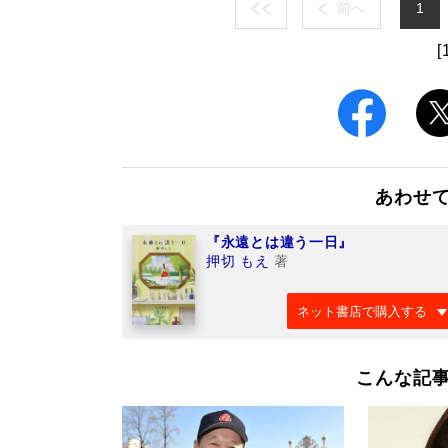
前へ
1
[
あわせ
『永遠とは違う一日』
押切 もえ
著
ネット書店で購入する
こんな記