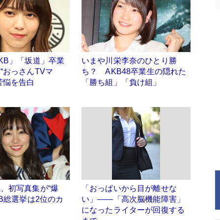
KB」「坂道」卒業
いまや川栄李奈のひとり勝
“おっさんTVマ
ち？ AKB48卒業生の隠れた
苦悩を告白
「勝ち組」「負け組」
、初写真集が“爆
「おっぱいから目が離せな
KB総選挙は2位のカ
い」――「高次脳機能障害」
になったライターが回復する