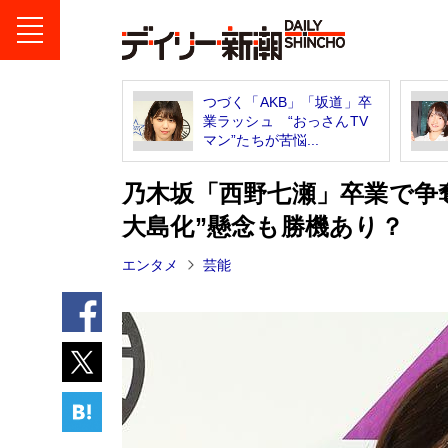
つづく「AKB」「坂道」卒
業ラッシュ “おっさんTV
マン”たちが苦悩...
乃木坂「西野七瀬」卒業で争
大島化”懸念も勝機あり？
エンタメ
芸能