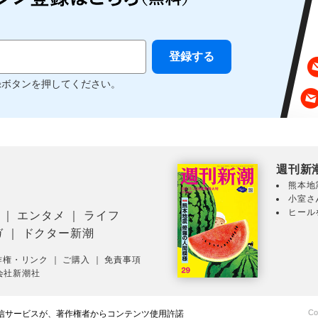
録ボタンを押してください。
週刊新
熊本地
小室さ
ヒール
｜
エンタメ
｜
ライフ
ガ
｜
ドクター新潮
作権・リンク
｜
ご購入
｜
免責事項
会社新潮社
Co
配信サービスが、著作権者からコンテンツ使用許諾