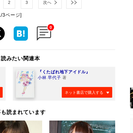
2
3
次へ
1/3ページ]
0
て読みたい関連本
『くたばれ地下アイドル』
小林 早代子
著
ネット書店で購入する
事も読まれています