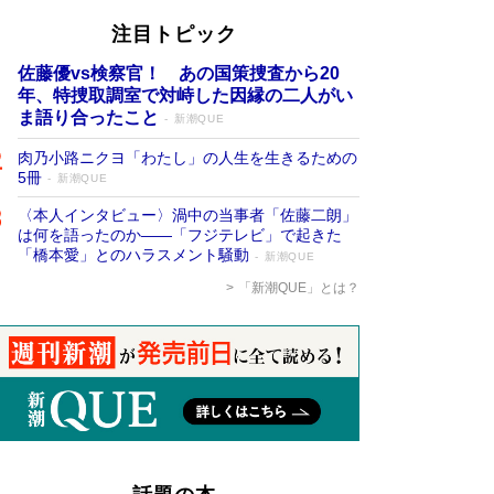
注目トピック
佐藤優vs検察官！ あの国策捜査から20
年、特捜取調室で対峙した因縁の二人がい
ま語り合ったこと
新潮QUE
肉乃小路ニクヨ「わたし」の人生を生きるための
5冊
新潮QUE
〈本人インタビュー〉渦中の当事者「佐藤二朗」
は何を語ったのか――「フジテレビ」で起きた
「橋本愛」とのハラスメント騒動
新潮QUE
「新潮QUE」とは？