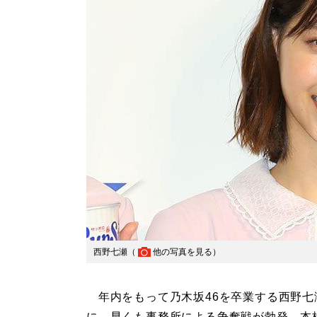
西野七瀬（
他の写真を見る
）
年内をもって乃木坂46を卒業する西野七
に、早くも事務所による争奪戦が勃発。本