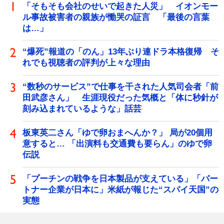
「そもそも会社のせいで起きた人災」 イオンモー
ル事故被害者の親族が慟哭の証言 「最後の言葉
は…」
“爆死”報道の「のん」13年ぶり連ドラ本格復帰 そ
れでも視聴者の評判が上々な理由
“数秒のサービス”で仕事を干された人気司会者「前
田武彦さん」 生涯現役だった気概と「体に秒針が
刻み込まれているような」話芸
板東英二さん「ゆで卵おまへんか？」 局が20個用
意すると… 「出演料も交通費も要らん」のゆで卵
伝説
「プーチンの戦争を日本製品が支えている」「パー
トナー企業が日本に」米紙が報じた“スパイ天国”の
実態