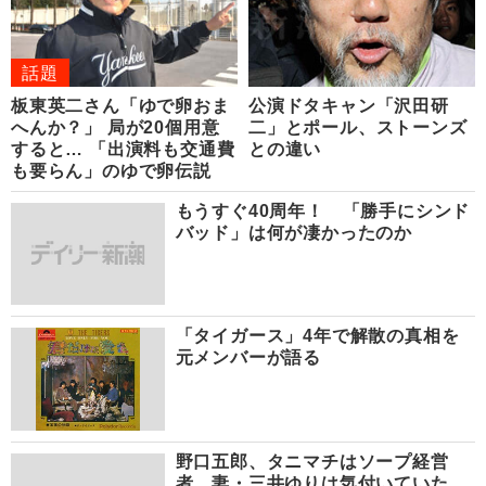
話題
板東英二さん「ゆで卵おま
公演ドタキャン「沢田研
へんか？」 局が20個用意
二」とポール、ストーンズ
すると… 「出演料も交通費
との違い
も要らん」のゆで卵伝説
もうすぐ40周年！ 「勝手にシンド
バッド」は何が凄かったのか
「タイガース」4年で解散の真相を
元メンバーが語る
野口五郎、タニマチはソープ経営
者 妻・三井ゆりは気付いていた