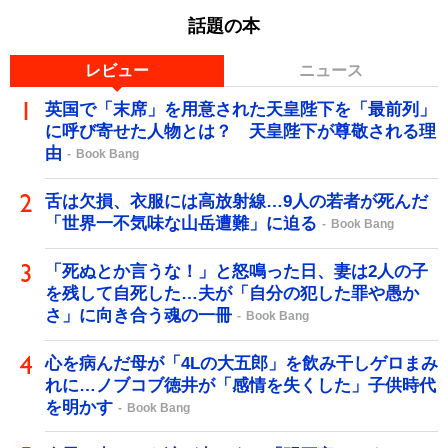
話題の本
レビュー
ニュース
英国で「末席」を用意された天皇陛下を「最前列」
に呼び寄せた人物とは？ 天皇陛下が尊敬される理
由
Book Bang
舌は欠損、衣服には高放射線…9人の若者が死んだ
「世界一不気味な山岳遭難」に迫る
Book Bang
「死ぬとか言うな！」と怒鳴った日、妻は2人の子
を残して自死した…夫が「自分の犯した罪や愚か
さ」に向き合う魂の一冊
Book Bang
心を病んだ母が「4Lの大五郎」を飲み干しゲロまみ
れに…ノブコブ徳井が「感情を失くした」子供時代
を明かす
Book Bang