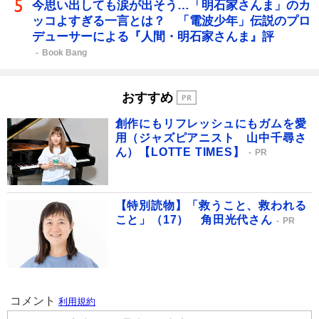
今思い出しても涙が出そう…「明石家さんま」のカ
ッコよすぎる一言とは？ 「電波少年」伝説のプロ
デューサーによる『人間・明石家さんま』評
Book Bang
おすすめ
創作にもリフレッシュにもガムを愛
用（ジャズピアニスト 山中千尋さ
ん）【LOTTE TIMES】
PR
【特別読物】「救うこと、救われる
こと」（17） 角田光代さん
PR