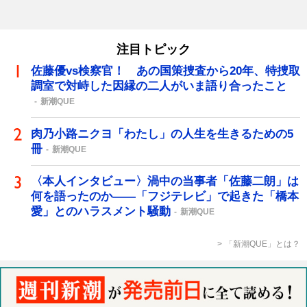
注目トピック
佐藤優vs検察官！ あの国策捜査から20年、特捜取
調室で対峙した因縁の二人がいま語り合ったこと
新潮QUE
肉乃小路ニクヨ「わたし」の人生を生きるための5
冊
新潮QUE
〈本人インタビュー〉渦中の当事者「佐藤二朗」は
何を語ったのか――「フジテレビ」で起きた「橋本
愛」とのハラスメント騒動
新潮QUE
「新潮QUE」とは？