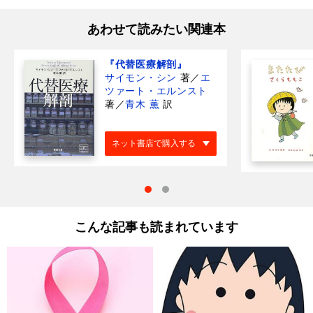
あわせて読みたい関連本
『代替医療解剖』
サイモン・シン
著
／
エ
ツァート・エルンスト
著
／
青木 薫
訳
ネット書店で購入する
こんな記事も読まれています