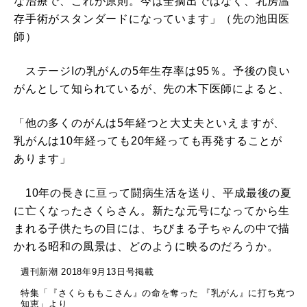
な治療で、これが原則。今は全摘出ではなく、乳房温
存手術がスタンダードになっています」（先の池田医
師）
ステージIの乳がんの5年生存率は95％。予後の良い
がんとして知られているが、先の木下医師によると、
「他の多くのがんは5年経つと大丈夫といえますが、
乳がんは10年経っても20年経っても再発することが
あります」
10年の長きに亘って闘病生活を送り、平成最後の夏
に亡くなったさくらさん。新たな元号になってから生
まれる子供たちの目には、ちびまる子ちゃんの中で描
かれる昭和の風景は、どのように映るのだろうか。
週刊新潮 2018年9月13日号掲載
特集「『さくらももこさん』の命を奪った 『乳がん』に打ち克つ
知恵」より