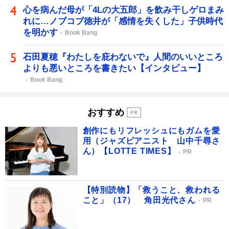
心を病んだ母が「4Lの大五郎」を飲み干しゲロまみ
れに…ノブコブ徳井が「感情を失くした」子供時代
を明かす
Book Bang
石田夏穂『わたしを庇わないで』人間のいいところ
よりも悪いところを書きたい【インタビュー】
Book Bang
おすすめ
創作にもリフレッシュにもガムを愛
用（ジャズピアニスト 山中千尋さ
ん）【LOTTE TIMES】
PR
【特別読物】「救うこと、救われる
こと」（17） 角田光代さん
PR