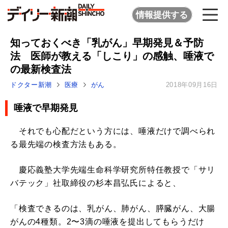
情報提供する
知っておくべき「乳がん」早期発見＆予防
法 医師が教える「しこり」の感触、唾液で
の最新検査法
ドクター新潮
医療
がん
2018年09月16日
唾液で早期発見
それでも心配だという方には、唾液だけで調べられ
る最先端の検査方法もある。
慶応義塾大学先端生命科学研究所特任教授で「サリ
バテック」社取締役の杉本昌弘氏によると、
「検査できるのは、乳がん、肺がん、膵臓がん、大腸
がんの4種類。2〜3滴の唾液を提出してもらうだけ