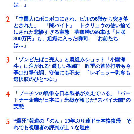
は…」
「中国人にボコボコにされ、ビルの6階から突き落
とされた」 「闇バイト」 トクリュウの使い捨て
にされた悲惨すぎる実態 募集時の約束は「月収
300万円」も、組織に入った瞬間、「お前たち
は…」
「ゾンビたばこ売人」と肩組みショット「小園海
斗」に注がれる“厳しい視線” 昨季の首位打者も今
季は打撃低調、守備にも不安 「レギュラー剥奪も
選択肢のひとつに」
「プーチンの戦争を日本製品が支えている」「パー
トナー企業が日本に」米紙が報じた“スパイ天国”の
実態
“爆死”報道の「のん」13年ぶり連ドラ本格復帰 そ
れでも視聴者の評判が上々な理由