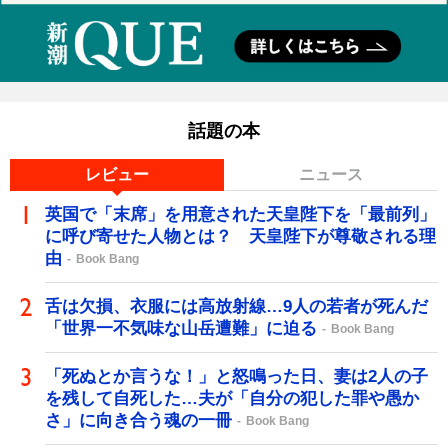
話題の本
レビュー
ニュース
英国で「末席」を用意された天皇陛下を「最前列」
に呼び寄せた人物とは？ 天皇陛下が尊敬される理
由
Book Bang
舌は欠損、衣服には高放射線…9人の若者が死んだ
「世界一不気味な山岳遭難」に迫る
Book Bang
「死ぬとか言うな！」と怒鳴った日、妻は2人の子
を残して自死した…夫が「自分の犯した罪や愚か
さ」に向き合う魂の一冊
Book Bang