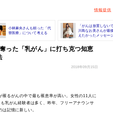
情報提供
「がんは放置しな
小林麻央さんも頼った「代
川島なお美さんが最
替医療」について考える
えたかったメッセー
奪った「乳がん」に打ち克つ知恵
法
2018年09月15日
罹るがんの中で最も罹患率が高い。女性の11人に
にも乳がん経験者は多く、昨年、フリーアナウンサ
のは記憶に新しい。