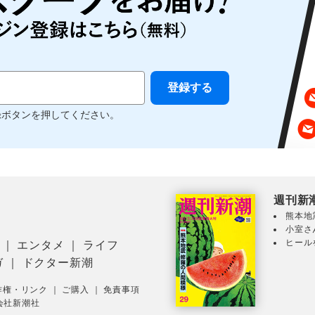
録ボタンを押してください。
週刊新
熊本地
小室さ
ヒール
｜
エンタメ
｜
ライフ
ガ
｜
ドクター新潮
作権・リンク
｜
ご購入
｜
免責事項
会社新潮社