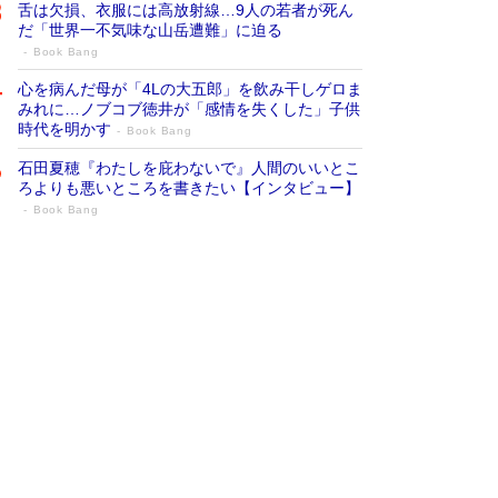
舌は欠損、衣服には高放射線…9人の若者が死ん
だ「世界一不気味な山岳遭難」に迫る
Book Bang
心を病んだ母が「4Lの大五郎」を飲み干しゲロま
みれに…ノブコブ徳井が「感情を失くした」子供
時代を明かす
Book Bang
石田夏穂『わたしを庇わないで』人間のいいとこ
ろよりも悪いところを書きたい【インタビュー】
Book Bang
73歳でも働くしかない 「老後レス時代」
に交通誘導員の独白が話題
Book Bang
「なんで？ そんな馬鹿な……」90歳になった作
家・阿刀田高さんが、ひとり暮らしの生活を明か
す
Book Bang
追悼・東野圭吾さん 週間ベストセラーランキン
グに『容疑者Xの献身』『白夜行』など代表作が
並ぶ［文庫ベストセラー］
Book Bang
和田秀樹の70代、80代向け新書がベスト3を独
占 上半期1位にも選出［新書ベストセラー］