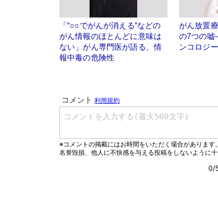
「“○○でがんが消える”などの
がん放置
がん情報のほとんどに意味は
の7つの嘘
ない」がん専門医が語る、情
ンコロジ
報中毒の危険性