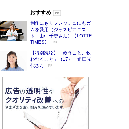
Book Bang
「『火垂るの墓』は、大嘘である」原作者が抱き
おすすめ
続けた“自責の念”とは…「自己憐憫は描きたくな
い」監督が徹底的にこだわったこと（後編） #
創作にもリフレッシュにもガ
戦争の記憶
Book Bang
ムを愛用（ジャズピアニス
ト 山中千尋さん）【LOTTE
TIMES】
PR
【特別読物】「救うこと、救
われること」（17） 角田光
代さん
PR