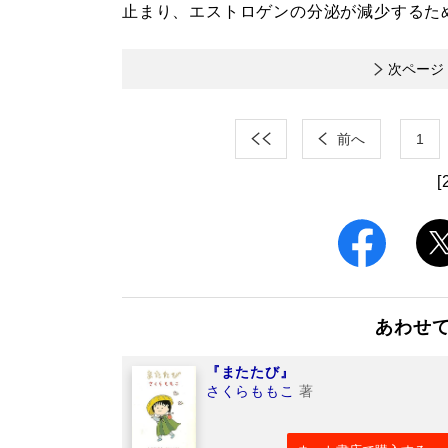
止まり、エストロゲンの分泌が減少するた
次ページ
前へ
1
[
あわせ
『またたび』
さくらももこ
著