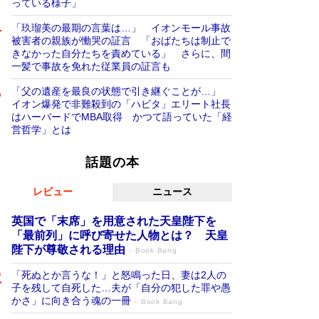
っている様子」
「玖瑠美の最期の言葉は…」 イオンモール事故
被害者の親族が慟哭の証言 「おばたちは制止で
きなかった自分たちを責めている」 さらに、間
一髪で事故を免れた従業員の証言も
「父の遺産を最良の状態で引き継ぐことが…」
イオン爆発で非難殺到の「ハビタ」エリート社長
はハーバードでMBA取得 かつて語っていた「経
営哲学」とは
話題の本
レビュー
ニュース
英国で「末席」を用意された天皇陛下を
「最前列」に呼び寄せた人物とは？ 天皇
陛下が尊敬される理由
Book Bang
「死ぬとか言うな！」と怒鳴った日、妻は2人の
子を残して自死した…夫が「自分の犯した罪や愚
かさ」に向き合う魂の一冊
Book Bang