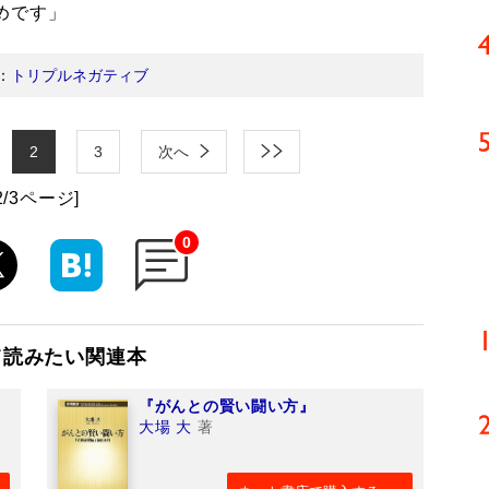
めです」
：
トリプルネガティブ
2
3
次へ
2/3ページ]
0
て読みたい関連本
『がんとの賢い闘い方』
大場 大
著