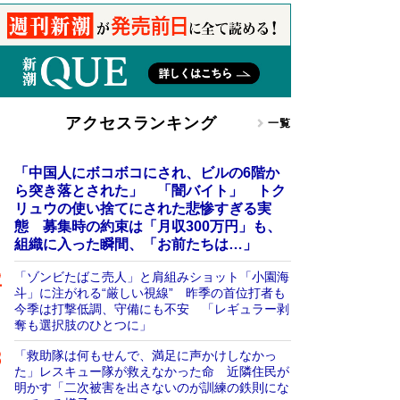
アクセスランキング
一覧
「中国人にボコボコにされ、ビルの6階か
ら突き落とされた」 「闇バイト」 トク
リュウの使い捨てにされた悲惨すぎる実
態 募集時の約束は「月収300万円」も、
組織に入った瞬間、「お前たちは…」
「ゾンビたばこ売人」と肩組みショット「小園海
斗」に注がれる“厳しい視線” 昨季の首位打者も
今季は打撃低調、守備にも不安 「レギュラー剥
奪も選択肢のひとつに」
「救助隊は何もせんで、満足に声かけしなかっ
た」レスキュー隊が救えなかった命 近隣住民が
明かす「二次被害を出さないのが訓練の鉄則にな