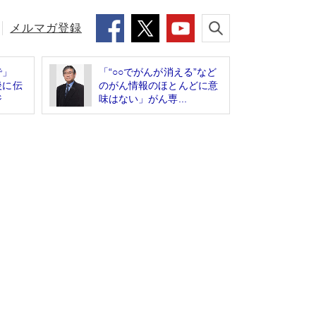
メルマガ登録
いで」
「“○○でがんが消える”など
後に伝
のがん情報のほとんどに意
ジ
味はない」がん専...