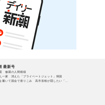
潮 最新号
震 修羅の人間模様
ん一家 消えた「プライベートジェット」帰国
を履いて国会で座りこみ 高市首相が隠したい「...