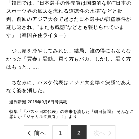
「韓国では、“日本選手の性売買は国際的な恥”“日本の
スポーツ界の底辺を流れる道徳性の水準”などと批
判。前回のアジア大会で起きた日本選手の窃盗事件が
蒸し返され、“またも醜態”などとも報じられていま
す」（韓国在住ライター）
少し頭を冷やしてみれば、結局、誰の得にもならな
かった「買春」騒動。買う方もバカ。しかし、騒ぐ方
はもっと……。
ちなみに、バスケ代表はアジア大会準々決勝であえ
なく姿を消した。
週刊新潮 2018年9月6日号掲載
特集「『バスケ日本代表』の未来を潰した『朝日新聞』 そんなに
悪いか『ジャカルタ買春』！」より
前へ
1
2
次へ