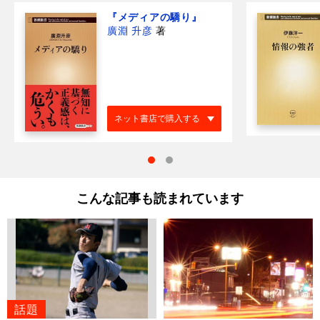
『メディアの驕り』
廣淵 升彦
著
ネット書店で購入する
こんな記事も読まれています
話題