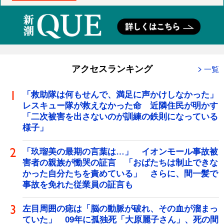
アクセスランキング
一覧
「救助隊は何もせんで、満足に声かけしなかった」
レスキュー隊が救えなかった命 近隣住民が明かす
「二次被害を出さないのが訓練の鉄則になっている
様子」
「玖瑠美の最期の言葉は…」 イオンモール事故被
害者の親族が慟哭の証言 「おばたちは制止できな
かった自分たちを責めている」 さらに、間一髪で
事故を免れた従業員の証言も
左目周囲の痣は「脳の動脈が破れ、その血が溜まっ
ていた」 09年に孤独死「大原麗子さん」、死の間