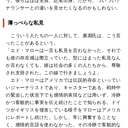
う。彼らはほぼ全員、記者出身。だから、ついついア
ナウンサーとの違いを見せたくなるのかもしれない。
薄っぺらな私見
こういう人たちの一人に対して、廣淵氏は、こう言
ったことがあるという。
「エド・マローは一言も私見を言わなかった。それで
も彼の存在感は際立っていた。型にはまった私見なん
か言わなくても、彼は社会の多くの人たちから、尊敬
され支持された。この線で行きましょうよ」
エド・マローはアメリカでは伝説的存在といってい
いジャーナリストであり、キャスターである。戦時中
の緊迫した状況下でも感情的表現などは用いず、冷静
かつ客観的に事実を伝え続けたことで知られる。ドイ
ツがイギリスを侵攻している様子をマローはアメリカ
にレポートし続けた。しかし、常に興奮することな
く、感情的言語を使わなかった。その冷静で客観的な