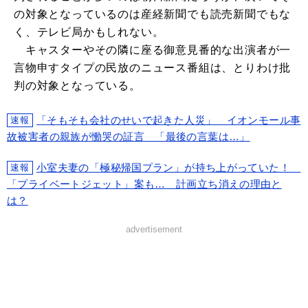
の対象となっているのは産経新聞でも読売新聞でもな
く、テレビ局かもしれない。
キャスターやその隣に座る御意見番的な出演者が一
言物申すタイプの民放のニュース番組は、とりわけ批
判の対象となっている。
「そもそも会社のせいで起きた人災」 イオンモール事
速報
故被害者の親族が慟哭の証言 「最後の言葉は…」
小室夫妻の「極秘帰国プラン」が持ち上がっていた！
速報
「プライベートジェット」案も… 計画立ち消えの理由と
は？
advertisement