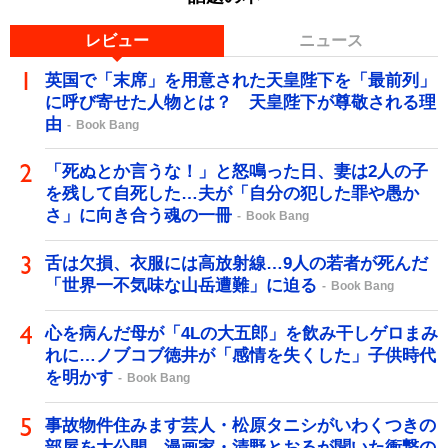
レビュー
ニュース
英国で「末席」を用意された天皇陛下を「最前列」
に呼び寄せた人物とは？ 天皇陛下が尊敬される理
由
Book Bang
「死ぬとか言うな！」と怒鳴った日、妻は2人の子
を残して自死した…夫が「自分の犯した罪や愚か
さ」に向き合う魂の一冊
Book Bang
舌は欠損、衣服には高放射線…9人の若者が死んだ
「世界一不気味な山岳遭難」に迫る
Book Bang
心を病んだ母が「4Lの大五郎」を飲み干しゲロまみ
れに…ノブコブ徳井が「感情を失くした」子供時代
を明かす
Book Bang
事故物件住みます芸人・松原タニシがいわくつきの
部屋を大公開 漫画家・清野とおるが聞いた衝撃の