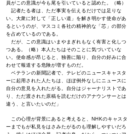
員がこの意識が今も尾を引いていると認めた。（略）
記者たる者は、ただ事実を伝えるだけでは足りな
い。大衆に対して「正しい道」を解き明かす使命があ
るというのが、マスコミ各社の精神的な「芯」の部分
を占めているのである。
だが、この意識はいまやまぎれもなく有害と化しつ
つある。（略）本人たちはそのことに気づいていな
い。使命感が昂じると、独善に陥り、自分の好みに合
わせて報道する危険が増すものだ。
ベテランの新聞記者で、テレビのニュースキャスタ
ーに起用された人たちは、ほぼ例外なしにニュースに
自分の意見を入れたがる。自分はジャーナリストであ
り、ただ渡された原稿を読むだけのアナウンサーとは
違う、と言いたいのだ」
この心理が背景にあると考えると、NHKのキャスタ
ーまでもが私見をはさみたがるのも理解しやすいだろ