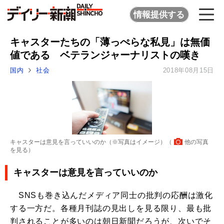
情報提供する
キャスターたちの「薄っぺらな私見」は無価
値である ベテランジャーナリストの嘆き
国内
社会
2018年08月15日
キャスターは意見を言っていいのか（※写真はイメージ）（
他の写真
を見る
）
キャスターは意見を言っていいのか
SNSも巻き込んだメディア同士の批判の応酬は激化
する一方だ。各種月刊誌の見出しを見る限り、最も批
判されることが多いのは朝日新聞だろうが、次いでそ