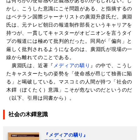
は何らかの使命感や正義感があるのかもしれない。し
かし、こうした意識にこそ問題がある、と指摘するの
はベテラン国際ジャーナリストの廣淵升彦氏だ。廣淵
氏は、元テレビ朝日の報道制作部長というキャリアを
持つが、一貫してキャスターがオピニオンを言うタイ
プの報道には極めて批判的だった。同局が「偏向」と
厳しく批判されるようになるのは、廣淵氏が現場の一
線から離れてのことである。
廣淵氏は、近著『
メディアの驕り
』の中で、こうし
たキャスターたちの姿勢を「使命感が昂じて独善に陥
る」と喝破している。マスコミの人間が持つ「社会の
木鐸（ぼくたく）意識」こそが危ないのだというのだ
（以下、引用は同書から）。
社会の木鐸意識
『メディアの驕り』