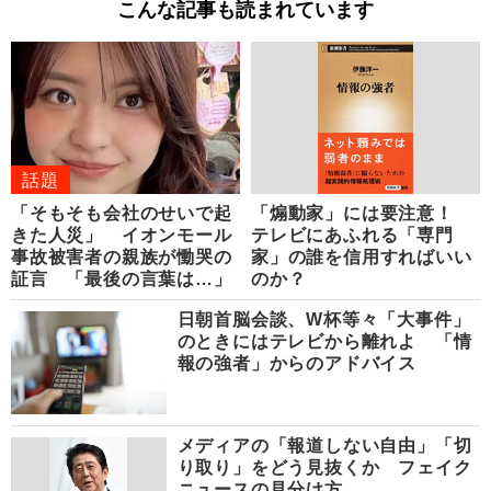
こんな記事も読まれています
話題
「そもそも会社のせいで起
「煽動家」には要注意！
きた人災」 イオンモール
テレビにあふれる「専門
事故被害者の親族が慟哭の
家」の誰を信用すればいい
証言 「最後の言葉は…」
のか？
日朝首脳会談、W杯等々「大事件」
のときにはテレビから離れよ 「情
報の強者」からのアドバイス
メディアの「報道しない自由」「切
り取り」をどう見抜くか フェイク
ニュースの見分け方