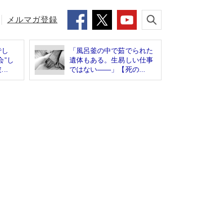
メルマガ登録
でし
「風呂釜の中で茹でられた
会”し
遺体もある。生易しい仕事
..
ではない――」【死の...