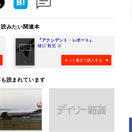
て読みたい関連本
『アクシデント・レポート』
樋口 毅宏
著
ネット書店で購入する
事も読まれています