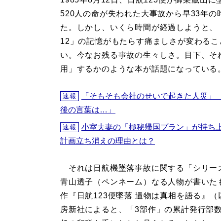
520人の命が失われた大事故から早33年の
た。しかし、いくら時間が経過しようと、
12」の記憶がもたらす痛ましさが変わるこ
い。今なお残る事故の生々しさ。目下、そ
用」するかのような本が話題になっている
「そもそも会社のせいで起きた人災」
速報
後の言葉は…」
小室夫妻の「極秘帰国プラン」が持ち
速報
計画立ち消えの理由とは？
それは日航機墜落事故に関する「シリー
青山透子（ペンネーム）なる人物が書いた
作『日航123便墜落 遺物は真相を語る』
房新社によると、「3部作」の累計発行部数