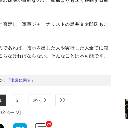
船の破壊が目的なので、艦船よりも速く移動する航
と否定し、軍事ジャーナリストの黒井文太郎氏もこ
のであれば、指示を出した人や実行した人全てに箝
去らなければならない。そんなことは不可能です。
ジ：
「非常に困る」
1
2
次へ
1/2ページ]
25