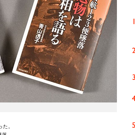
った。
墜落。