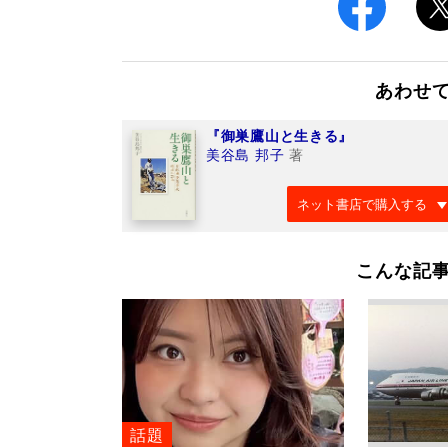
あわせ
『御巣鷹山と生きる』
美谷島 邦子
著
ネット書店で購入する
こんな記
話題