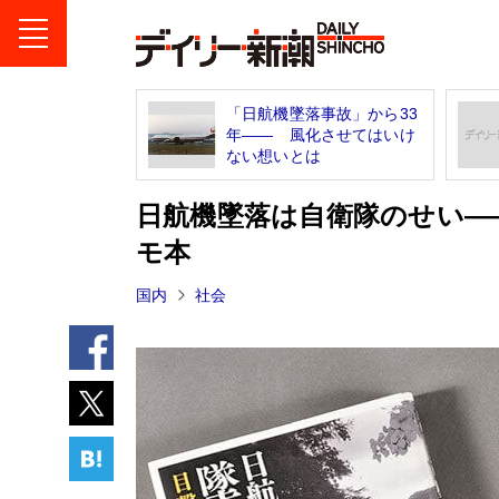
「日航機墜落事故」から33
年―― 風化させてはいけ
ない想いとは
日航機墜落は自衛隊のせい―
モ本
国内
社会