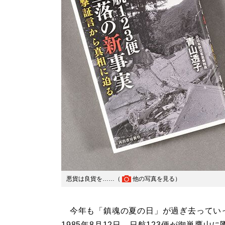
悪貨は良貨を……（
他の写真を見る
）
今年も「鎮魂の夏の日」が過ぎ去ってい
1985年8月12日、日航123便が御巣鷹山に