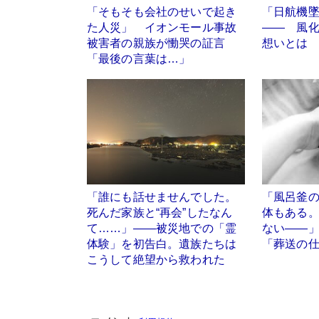
「そもそも会社のせいで起き
「日航機墜
た人災」 イオンモール事故
―― 風
被害者の親族が慟哭の証言
想いとは
「最後の言葉は…」
「誰にも話せませんでした。
「風呂釜
死んだ家族と“再会”したなん
体もある
て……」――被災地での「霊
ない――
体験」を初告白。遺族たちは
「葬送の
こうして絶望から救われた