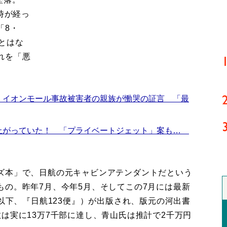
時が経っ
「8・
とはな
れを「悪
。
 イオンモール事故被害者の親族が慟哭の証言 「最
上がっていた！ 「プライベートジェット」案も…
ズ本」で、日航の元キャビンアテンダントだという
もの。昨年7月、今年5月、そしてこの7月には最新
（以下、『日航123便』）が出版され、版元の河出書
は実に13万7千部に達し、青山氏は推計で2千万円