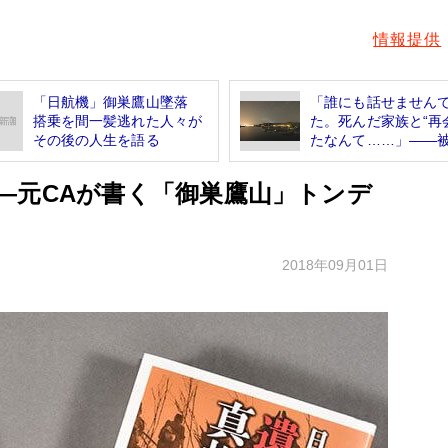
情報提供
「日航機」御巣鷹山墜落
「誰にも話せません
搭乗を間一髪逃れた人々が
た。死んだ家族と“再
その後の人生を語る
たなんて……」――被.
―元CAが書く「御巣鷹山」トンデ
2018年09月01日