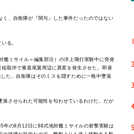
なく、自衛隊が『関与』した事件だったのではない
ている。
地対艦ミサイル＝編集部注）の洋上飛行実験中に突発
伊豆稲取沖で垂直尾翼周辺に異変を発生させた。即座
認した。自衛隊はそのミスを隠すために一晩中墜落
〉
墜落させられた可能性を匂わせているわけだ。だが
5年の8月12日に88式地対艦ミサイルの射撃実験は