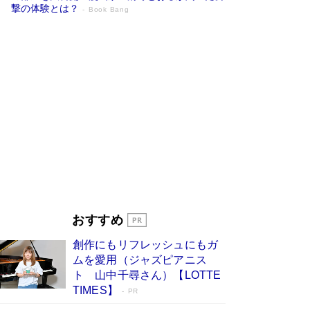
撃の体験とは？
Book Bang
追悼・東野圭吾さん 週間ベストセラーラ
ンキングに『容疑者Xの献身』『白夜行』
など代表作が並ぶ［文庫ベストセラー］
Book Bang
73歳でも働くしかない 「老後レス時代」に交通
誘導員の独白が話題
Book Bang
「なんで？ そんな馬鹿な……」90歳になった作
家・阿刀田高さんが、ひとり暮らしの生活を明か
す
Book Bang
竹内由恵の前に現れた「テレビ観ないんだよね
ぇ」という男性…夫を選んでテレ朝退社したワケ
Book Bang
おすすめ
和田秀樹の70代、80代向け新書がベスト3を独
創作にもリフレッシュにもガ
占 上半期1位にも選出［新書ベストセラー］
ムを愛用（ジャズピアニス
Book Bang
ト 山中千尋さん）【LOTTE
TIMES】
PR