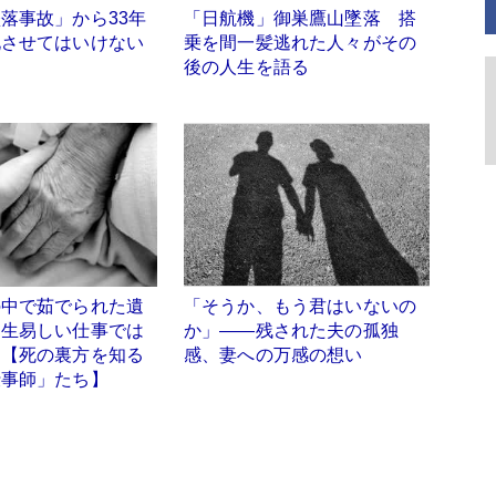
落事故」から33年
「日航機」御巣鷹山墜落 搭
化させてはいけない
乗を間一髪逃れた人々がその
後の人生を語る
の中で茹でられた遺
「そうか、もう君はいないの
。生易しい仕事では
か」――残された夫の孤独
」【死の裏方を知る
感、妻への万感の想い
仕事師」たち】