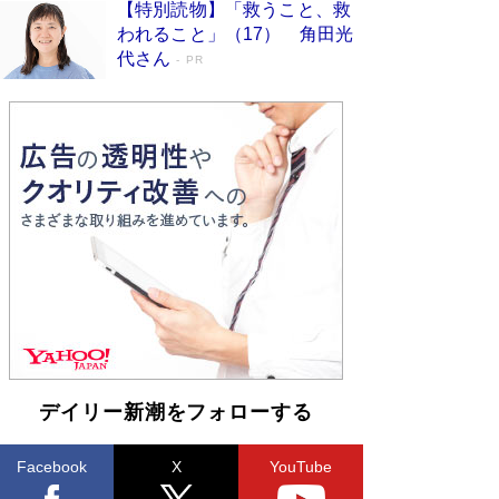
【特別読物】「救うこと、救
われること」（17） 角田光
代さん
PR
デイリー新潮をフォローする
Facebook
X
YouTube