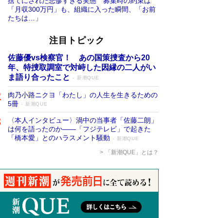
捨てにされた悲惨すぎる実態 募集時の約束は
「月収300万円」も、組織に入った瞬間、「お前
たちは…」
注目トピック
佐藤優vs検察官！ あの国策捜査から20
年、特捜取調室で対峙した因縁の二人がい
ま語り合ったこと
新潮QUE
肉乃小路ニクヨ「わたし」の人生を生きるための
5冊
新潮QUE
〈本人インタビュー〉渦中の当事者「佐藤二朗」
は何を語ったのか――「フジテレビ」で起きた
「橋本愛」とのハラスメント騒動
新潮QUE
「新潮QUE」とは？