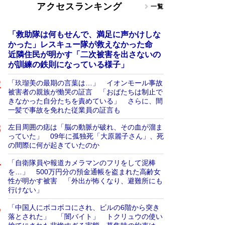
アクセスランキング
一覧
「救助隊は何もせんで、満足に声かけしな
かった」レスキュー隊が救えなかった命
近隣住民が明かす「二次被害を出さないの
が訓練の鉄則になっている様子」
「玖瑠美の最期の言葉は…」 イオンモール事故
被害者の親族が慟哭の証言 「おばたちは制止で
きなかった自分たちを責めている」 さらに、間
一髪で事故を免れた従業員の証言も
左目周囲の痣は「脳の動脈が破れ、その血が溜ま
っていた」 09年に孤独死「大原麗子さん」、死
の間際に何が起きていたのか
「自衛隊員や報道カメラマンのフリをして泥棒
を…」 500万円分の預金通帳を盗まれた高齢女
性が明かす被害 「外出が怖くなり、避難所にも
行けない」
「中国人にボコボコにされ、ビルの6階から突き
落とされた」 「闇バイト」 トクリュウの使い