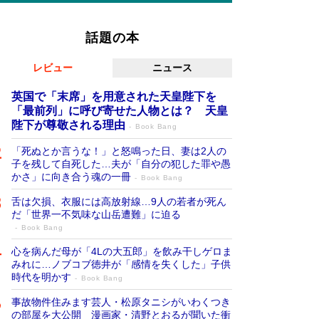
話題の本
レビュー
ニュース
英国で「末席」を用意された天皇陛下を
「最前列」に呼び寄せた人物とは？ 天皇
陛下が尊敬される理由
Book Bang
「死ぬとか言うな！」と怒鳴った日、妻は2人の
子を残して自死した…夫が「自分の犯した罪や愚
かさ」に向き合う魂の一冊
Book Bang
舌は欠損、衣服には高放射線…9人の若者が死ん
だ「世界一不気味な山岳遭難」に迫る
Book Bang
心を病んだ母が「4Lの大五郎」を飲み干しゲロま
みれに…ノブコブ徳井が「感情を失くした」子供
時代を明かす
Book Bang
事故物件住みます芸人・松原タニシがいわくつき
の部屋を大公開 漫画家・清野とおるが聞いた衝