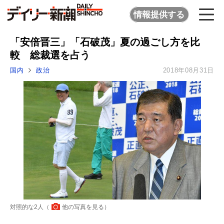
情報提供する
「安倍晋三」「石破茂」夏の過ごし方を比
較 総裁選を占う
国内
政治
2018年08月31日
対照的な2人（
他の写真を見る
）