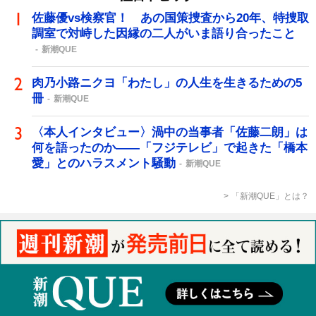
佐藤優vs検察官！ あの国策捜査から20年、特捜取
調室で対峙した因縁の二人がいま語り合ったこと
新潮QUE
肉乃小路ニクヨ「わたし」の人生を生きるための5
冊
新潮QUE
〈本人インタビュー〉渦中の当事者「佐藤二朗」は
何を語ったのか――「フジテレビ」で起きた「橋本
愛」とのハラスメント騒動
新潮QUE
「新潮QUE」とは？