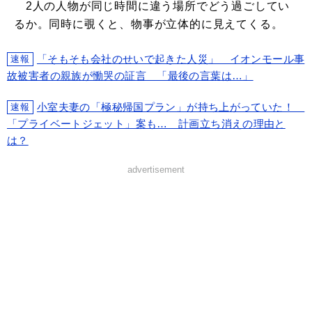
2人の人物が同じ時間に違う場所でどう過ごしてい
るか。同時に覗くと、物事が立体的に見えてくる。
「そもそも会社のせいで起きた人災」 イオンモール事
速報
故被害者の親族が慟哭の証言 「最後の言葉は…」
小室夫妻の「極秘帰国プラン」が持ち上がっていた！
速報
「プライベートジェット」案も… 計画立ち消えの理由と
は？
advertisement