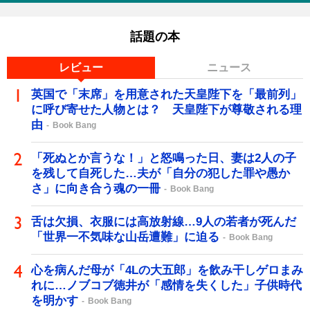
話題の本
レビュー
ニュース
英国で「末席」を用意された天皇陛下を「最前列」
に呼び寄せた人物とは？ 天皇陛下が尊敬される理
由
Book Bang
「死ぬとか言うな！」と怒鳴った日、妻は2人の子
を残して自死した…夫が「自分の犯した罪や愚か
さ」に向き合う魂の一冊
Book Bang
舌は欠損、衣服には高放射線…9人の若者が死んだ
「世界一不気味な山岳遭難」に迫る
Book Bang
心を病んだ母が「4Lの大五郎」を飲み干しゲロまみ
れに…ノブコブ徳井が「感情を失くした」子供時代
を明かす
Book Bang