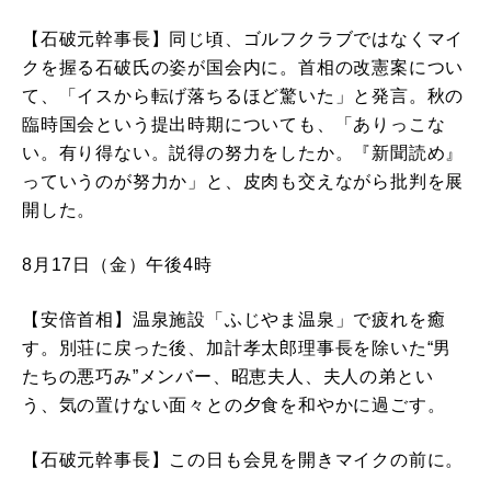
【石破元幹事長】同じ頃、ゴルフクラブではなくマイ
クを握る石破氏の姿が国会内に。首相の改憲案につい
て、「イスから転げ落ちるほど驚いた」と発言。秋の
臨時国会という提出時期についても、「ありっこな
い。有り得ない。説得の努力をしたか。『新聞読め』
っていうのが努力か」と、皮肉も交えながら批判を展
開した。
8月17日（金）午後4時
【安倍首相】温泉施設「ふじやま温泉」で疲れを癒
す。別荘に戻った後、加計孝太郎理事長を除いた“男
たちの悪巧み”メンバー、昭恵夫人、夫人の弟とい
う、気の置けない面々との夕食を和やかに過ごす。
【石破元幹事長】この日も会見を開きマイクの前に。