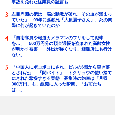
事故を免れた従業員の証言も
左目周囲の痣は「脳の動脈が破れ、その血が溜まっ
ていた」 09年に孤独死「大原麗子さん」、死の間
際に何が起きていたのか
「自衛隊員や報道カメラマンのフリをして泥棒
を…」 500万円分の預金通帳を盗まれた高齢女性
が明かす被害 「外出が怖くなり、避難所にも行け
ない」
「中国人にボコボコにされ、ビルの6階から突き落
とされた」 「闇バイト」 トクリュウの使い捨て
にされた悲惨すぎる実態 募集時の約束は「月収
300万円」も、組織に入った瞬間、「お前たち
は…」