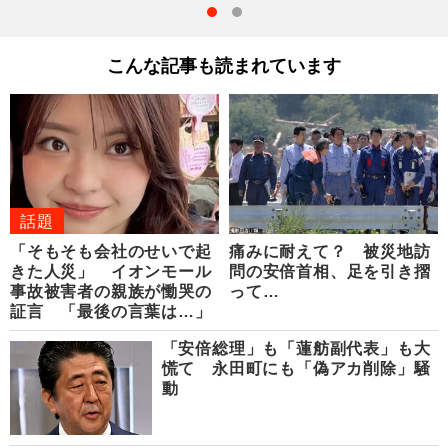
こんな記事も読まれています
話題
「そもそも会社のせいで起
痛みに耐えて？ 被災地訪
きた人災」 イオンモール
問の安倍首相、足を引き摺
事故被害者の親族が慟哭の
って…
証言 「最後の言葉は…」
「安倍総理」も「蓮舫副代表」も大
慌て 永田町にも「偽アカ削除」騒
動