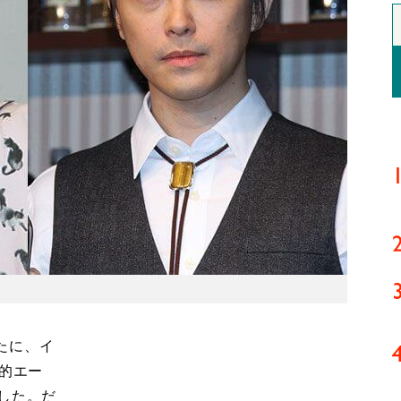
たに、イ
対的エー
した。だ