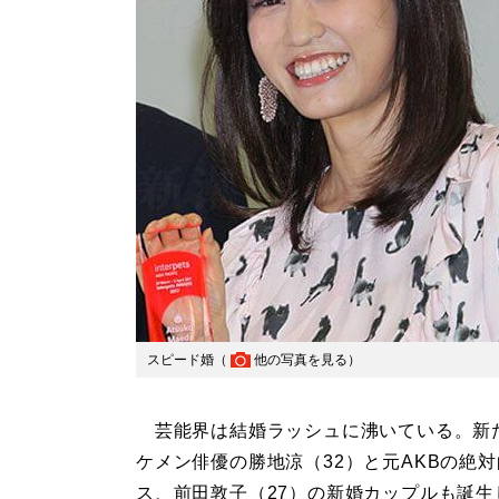
スピード婚（
他の写真を見る
）
芸能界は結婚ラッシュに沸いている。新
ケメン俳優の勝地涼（32）と元AKBの絶
ス、前田敦子（27）の新婚カップルも誕生