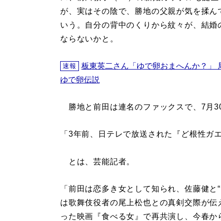
が、実はその陰で、勝地の父親が気を揉ん
いう。自分の背中のくりから紋々が、結婚
ならないかと。
板東英二さん「ゆで卵おまへんか？」 
速報
ゆで卵伝説
勝地と前田は連名のファックスで、7月3
「3年前、日テレで放送された『ど根性ガ
とは、芸能記者。
「前田は恋多き女として知られ、佐藤健と“
は歌舞伎役者の尾上松也との真剣交際が伝
った映画『食べる女』で再共演し、今春か