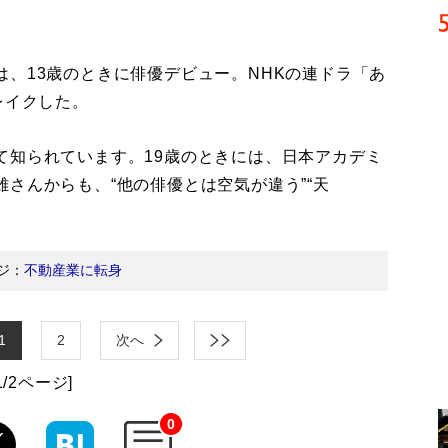
、13歳のときに俳優デビュー。NHKの連ドラ「あ
レイクした。
て知られています。19歳のときには、日本アカデミ
さんからも、“他の俳優とは空気が違う”“天
ジ：
不動産業に転身
1
2
次へ
1/2ページ]
0