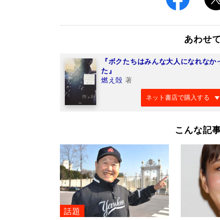
あわせ
『ボクたちはみんな大人になれなか
た』
燃え殻
著
ネット書店で購入する
こんな記
話題