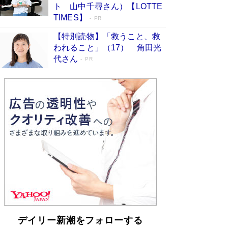
皇陛下はお元気でおられるか」がサウジ国王の第
ト 山中千尋さん）【LOTTE
一声になる理由
Book Bang
TIMES】
PR
【特別読物】「救うこと、救
われること」（17） 角田光
代さん
PR
デイリー新潮をフォローする