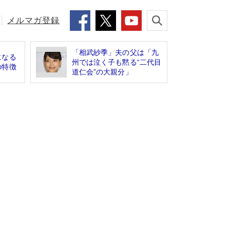
メルマガ登録
「相武紗季」夫の父は「九
になる
州では泣く子も黙る“二代目
の特徴
道仁会”の大親分」