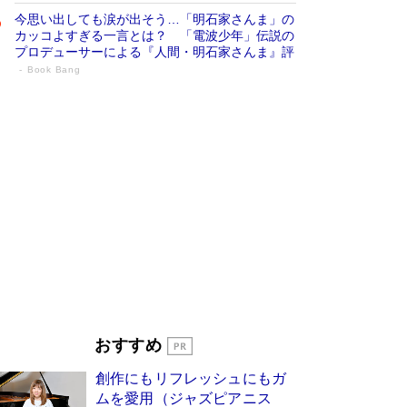
今思い出しても涙が出そう…「明石家さんま」の
カッコよすぎる一言とは？ 「電波少年」伝説の
プロデューサーによる『人間・明石家さんま』評
Book Bang
「宇宙兄弟」最終46巻がベストセラー1
位 宇宙開発への関心を押し上げた18年の
物語に幕 特装版には「宇宙で描かれたマ
ンガ」も収録
Book Bang
美輪明宏 晩年の回答を集めた『ほほえんで生き
るための人生相談』がランクイン［エンターテイ
メントベストセラー］
Book Bang
「『火垂るの墓』は、大嘘である」原作者が抱き
続けた“自責の念”とは…「自己憐憫は描きたくな
い」監督が徹底的にこだわったこと（後編） #
戦争の記憶
Book Bang
東野圭吾、伊坂幸太郎の人気シリーズ最新作どち
おすすめ
らも文庫化 映画化された直木賞受賞作もランク
イン［文庫ベストセラー］
Book Bang
創作にもリフレッシュにもガ
皇室はなぜ世界から尊敬されているのか？ 「天
ムを愛用（ジャズピアニス