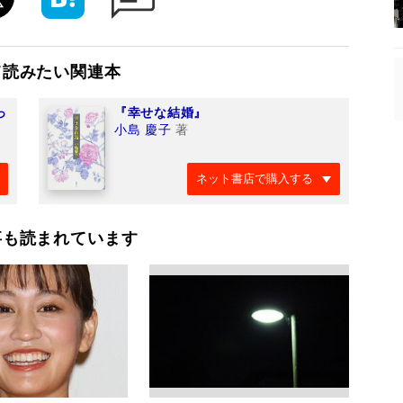
て読みたい関連本
っ
『幸せな結婚』
小島 慶子
著
ネット書店で購入する
事も読まれています