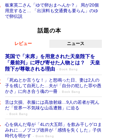
板東英二さん「ゆで卵おまへんか？」 局が20個
用意すると… 「出演料も交通費も要らん」のゆ
で卵伝説
話題の本
レビュー
ニュース
英国で「末席」を用意された天皇陛下を
「最前列」に呼び寄せた人物とは？ 天皇
陛下が尊敬される理由
Book Bang
「死ぬとか言うな！」と怒鳴った日、妻は2人の
子を残して自死した…夫が「自分の犯した罪や愚
かさ」に向き合う魂の一冊
Book Bang
舌は欠損、衣服には高放射線…9人の若者が死ん
だ「世界一不気味な山岳遭難」に迫る
Book Bang
心を病んだ母が「4Lの大五郎」を飲み干しゲロま
みれに…ノブコブ徳井が「感情を失くした」子供
時代を明かす
Book Bang