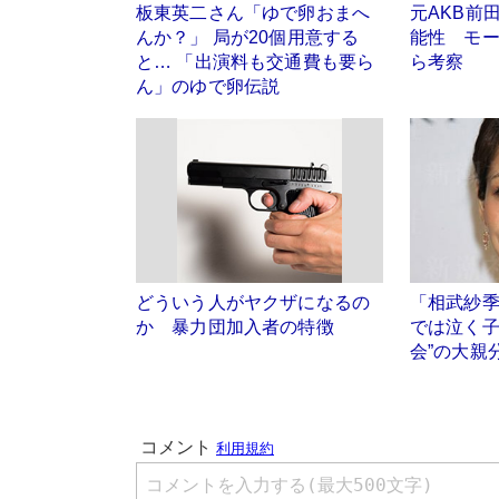
板東英二さん「ゆで卵おまへ
元AKB前
んか？」 局が20個用意する
能性 モ
と… 「出演料も交通費も要ら
ら考察
ん」のゆで卵伝説
どういう人がヤクザになるの
「相武紗
か 暴力団加入者の特徴
では泣く子
会”の大親