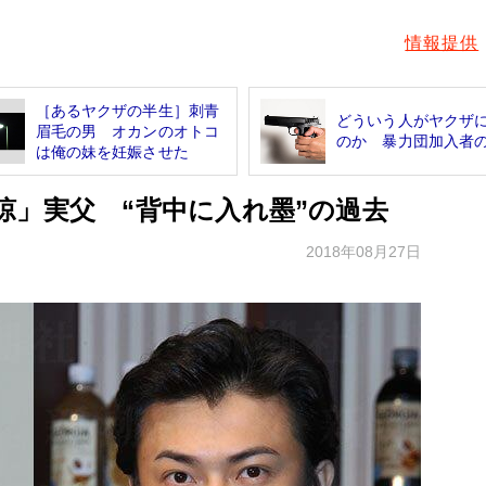
情報提供
［あるヤクザの半生］刺青
どういう人がヤクザ
眉毛の男 オカンのオトコ
のか 暴力団加入者
は俺の妹を妊娠させた
涼」実父 “背中に入れ墨”の過去
2018年08月27日