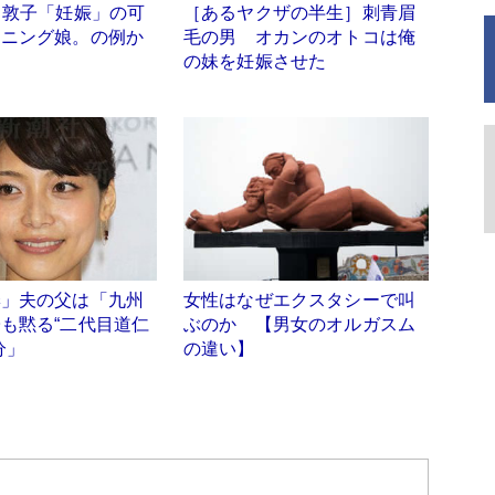
田敦子「妊娠」の可
［あるヤクザの半生］刺青眉
ーニング娘。の例か
毛の男 オカンのオトコは俺
の妹を妊娠させた
季」夫の父は「九州
女性はなぜエクスタシーで叫
も黙る“二代目道仁
ぶのか 【男女のオルガスム
分」
の違い】