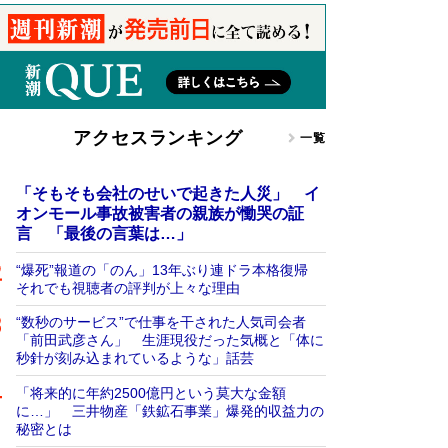
アクセスランキング
一覧
「そもそも会社のせいで起きた人災」 イ
オンモール事故被害者の親族が慟哭の証
言 「最後の言葉は…」
“爆死”報道の「のん」13年ぶり連ドラ本格復帰
それでも視聴者の評判が上々な理由
“数秒のサービス”で仕事を干された人気司会者
「前田武彦さん」 生涯現役だった気概と「体に
秒針が刻み込まれているような」話芸
「将来的に年約2500億円という莫大な金額
に…」 三井物産「鉄鉱石事業」爆発的収益力の
秘密とは