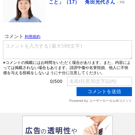
こと」（17） 角田光代さん
PR