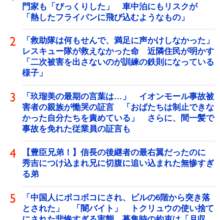
門家も「びっくりした」 車中泊にもリスクが
「熱したフライパンに飛び込むようなもの」
「救助隊は何もせんで、満足に声かけしなかった」
レスキュー隊が救えなかった命 近隣住民が明かす
「二次被害を出さないのが訓練の鉄則になっている
様子」
「玖瑠美の最期の言葉は…」 イオンモール事故被
害者の親族が慟哭の証言 「おばたちは制止できな
かった自分たちを責めている」 さらに、間一髪で
事故を免れた従業員の証言も
【豊臣兄弟！】信長の後継者の最右翼だったのに
秀吉につけ込まれ兄に切腹に追い込まれた無惨すぎ
る弟
「中国人にボコボコにされ、ビルの6階から突き落
とされた」 「闇バイト」 トクリュウの使い捨て
にされた悲惨すぎる実態 募集時の約束は「月収