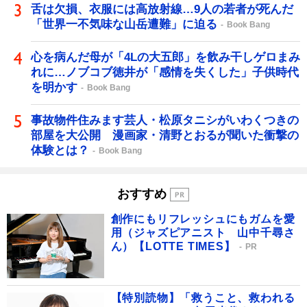
舌は欠損、衣服には高放射線…9人の若者が死んだ
「世界一不気味な山岳遭難」に迫る
Book Bang
心を病んだ母が「4Lの大五郎」を飲み干しゲロまみ
れに…ノブコブ徳井が「感情を失くした」子供時代
を明かす
Book Bang
事故物件住みます芸人・松原タニシがいわくつきの
部屋を大公開 漫画家・清野とおるが聞いた衝撃の
体験とは？
Book Bang
おすすめ
創作にもリフレッシュにもガムを愛
用（ジャズピアニスト 山中千尋さ
ん）【LOTTE TIMES】
PR
【特別読物】「救うこと、救われる