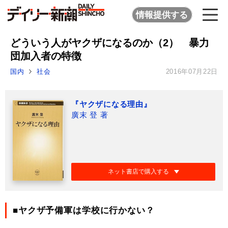
情報提供する
どういう人がヤクザになるのか（2） 暴力
団加入者の特徴
国内
社会
2016年07月22日
『ヤクザになる理由』
廣末 登 著
ネット書店で購入する
■ヤクザ予備軍は学校に行かない？