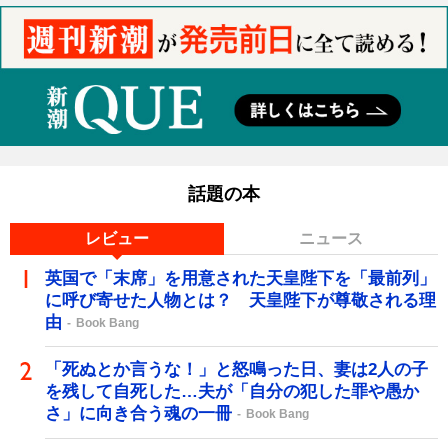
話題の本
レビュー
ニュース
英国で「末席」を用意された天皇陛下を「最前列」
に呼び寄せた人物とは？ 天皇陛下が尊敬される理
由
Book Bang
「死ぬとか言うな！」と怒鳴った日、妻は2人の子
を残して自死した…夫が「自分の犯した罪や愚か
さ」に向き合う魂の一冊
Book Bang