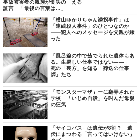
事故被害者の親族が慟哭の
える
証言 「最後の言葉は…」
「横山ゆかりちゃん誘拐事件」は
「連続殺人事件」のひとつなのか
――犯人へのメッセージを父親が綴
った
「風呂釜の中で茹でられた遺体もあ
る。生易しい仕事ではない――」
死の「裏方」を知る「葬送の仕事
師」たち
「モンスターマザ」ーに翻弄された
学校 「いじめ自殺」を叫んだ母親
の狂気
「サイコパス」は遺伝が8割？ 遺
伝にまつわる「言ってはいけない」