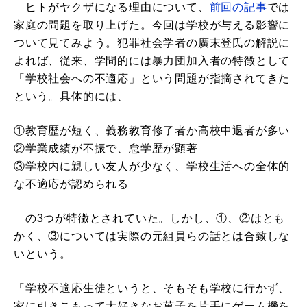
ヒトがヤクザになる理由について、
前回の記事
では
家庭の問題を取り上げた。今回は学校が与える影響に
ついて見てみよう。犯罪社会学者の廣末登氏の解説に
よれば、従来、学問的には暴力団加入者の特徴として
「学校社会への不適応」という問題が指摘されてきた
という。具体的には、
①教育歴が短く、義務教育修了者か高校中退者が多い
②学業成績が不振で、怠学歴が顕著
③学校内に親しい友人が少なく、学校生活への全体的
な不適応が認められる
の3つが特徴とされていた。しかし、①、②はとも
かく、③については実際の元組員らの話とは合致しな
いという。
「学校不適応生徒というと、そもそも学校に行かず、
家に引きこもって大好きなお菓子を片手にゲーム機を