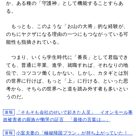
か、ある種の「守護神」として機能することすらあ
る。
もっとも、このような「お山の大将」的な経験が、
のちにヤクザになる理由の一つにもつながっている可
能性も指摘されている。
つまり、いくら学生時代に「番長」として君臨でき
ても、普通に卒業、進学、就職すれば、それなりの地
位で、コツコツ働くしかない。しかし、カタギとは別
の世界に行けば、もっと「上」に行ける、といった思
考から、そちらの世界へと道を踏み外す者も多いとい
うのだ。
「そもそも会社のせいで起きた人災」 イオンモール事
速報
故被害者の親族が慟哭の証言 「最後の言葉は…」
小室夫妻の「極秘帰国プラン」が持ち上がっていた！
速報