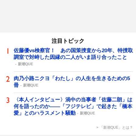
注目トピック
佐藤優vs検察官！ あの国策捜査から20年、特捜取
調室で対峙した因縁の二人がいま語り合ったこと
新潮QUE
肉乃小路ニクヨ「わたし」の人生を生きるための5
冊
新潮QUE
〈本人インタビュー〉渦中の当事者「佐藤二朗」は
何を語ったのか――「フジテレビ」で起きた「橋本
愛」とのハラスメント騒動
新潮QUE
「新潮QUE」とは？