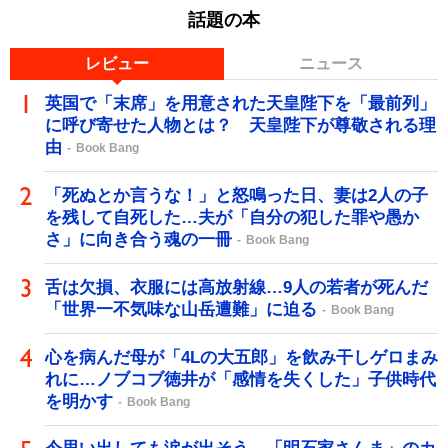
話題の本
レビュー
ニュース
英国で「末席」を用意された天皇陛下を「最前列」
に呼び寄せた人物とは？ 天皇陛下が尊敬される理
由
Book Bang
「死ぬとか言うな！」と怒鳴った日、妻は2人の子
を残して自死した…夫が「自分の犯した罪や愚か
さ」に向き合う魂の一冊
Book Bang
舌は欠損、衣服には高放射線…9人の若者が死んだ
「世界一不気味な山岳遭難」に迫る
Book Bang
心を病んだ母が「4Lの大五郎」を飲み干しゲロまみ
れに…ノブコブ徳井が「感情を失くした」子供時代
を明かす
Book Bang