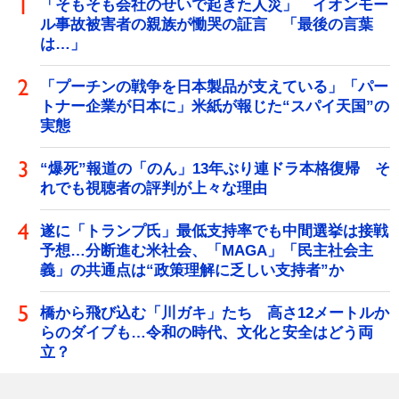
「そもそも会社のせいで起きた人災」 イオンモー
ル事故被害者の親族が慟哭の証言 「最後の言葉
は…」
「プーチンの戦争を日本製品が支えている」「パー
トナー企業が日本に」米紙が報じた“スパイ天国”の
実態
“爆死”報道の「のん」13年ぶり連ドラ本格復帰 そ
れでも視聴者の評判が上々な理由
遂に「トランプ氏」最低支持率でも中間選挙は接戦
予想…分断進む米社会、「MAGA」「民主社会主
義」の共通点は“政策理解に乏しい支持者”か
橋から飛び込む「川ガキ」たち 高さ12メートルか
らのダイブも…令和の時代、文化と安全はどう両
立？