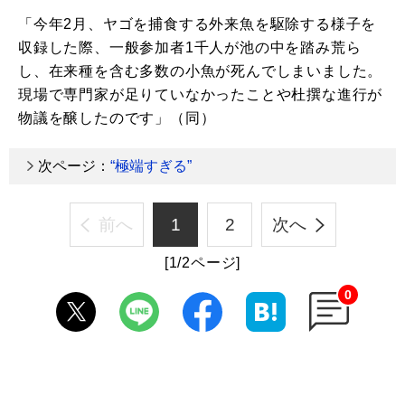
「今年2月、ヤゴを捕食する外来魚を駆除する様子を
収録した際、一般参加者1千人が池の中を踏み荒ら
し、在来種を含む多数の小魚が死んでしまいました。
現場で専門家が足りていなかったことや杜撰な進行が
物議を醸したのです」（同）
次ページ：
“極端すぎる”
前へ
1
2
次へ
[1/2ページ]
0