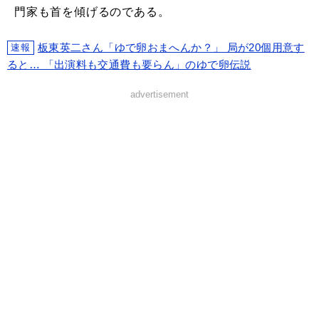
門家も首を傾げるのである。
板東英二さん「ゆで卵おまへんか？」 局が20個用意す
速報
ると… 「出演料も交通費も要らん」のゆで卵伝説
advertisement