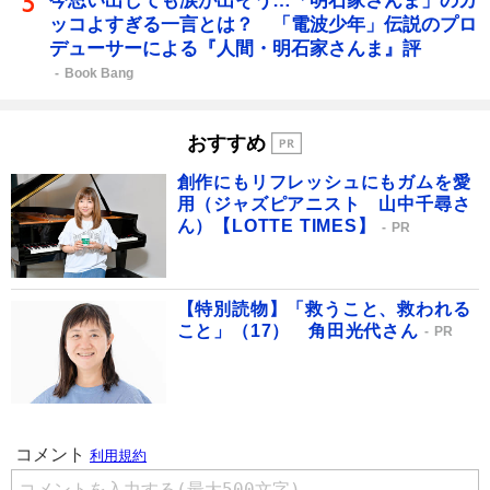
今思い出しても涙が出そう…「明石家さんま」のカ
ッコよすぎる一言とは？ 「電波少年」伝説のプロ
デューサーによる『人間・明石家さんま』評
Book Bang
おすすめ
創作にもリフレッシュにもガムを愛
用（ジャズピアニスト 山中千尋さ
ん）【LOTTE TIMES】
PR
【特別読物】「救うこと、救われる
こと」（17） 角田光代さん
PR