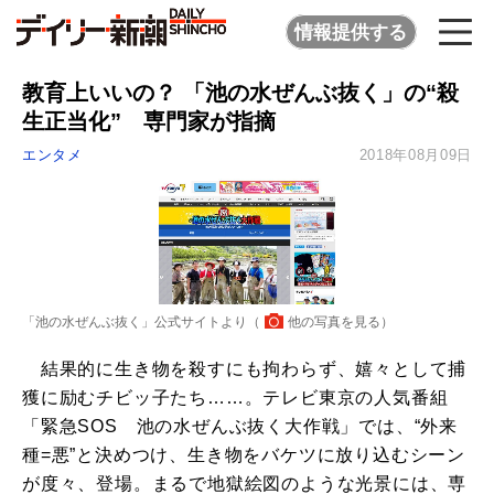
情報提供する
教育上いいの？ 「池の水ぜんぶ抜く」の“殺
生正当化” 専門家が指摘
エンタメ
2018年08月09日
「池の水ぜんぶ抜く」公式サイトより（
他の写真を見る
）
結果的に生き物を殺すにも拘わらず、嬉々として捕
獲に励むチビッ子たち……。テレビ東京の人気番組
「緊急SOS 池の水ぜんぶ抜く大作戦」では、“外来
種=悪”と決めつけ、生き物をバケツに放り込むシーン
が度々、登場。まるで地獄絵図のような光景には、専