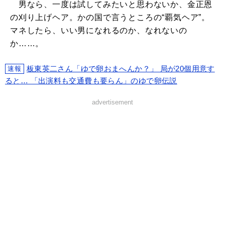
男なら、一度は試してみたいと思わないか、金正恩
の刈り上げヘア。かの国で言うところの“覇気ヘア”。
マネしたら、いい男になれるのか、なれないの
か……。
板東英二さん「ゆで卵おまへんか？」 局が20個用意す
速報
ると… 「出演料も交通費も要らん」のゆで卵伝説
advertisement