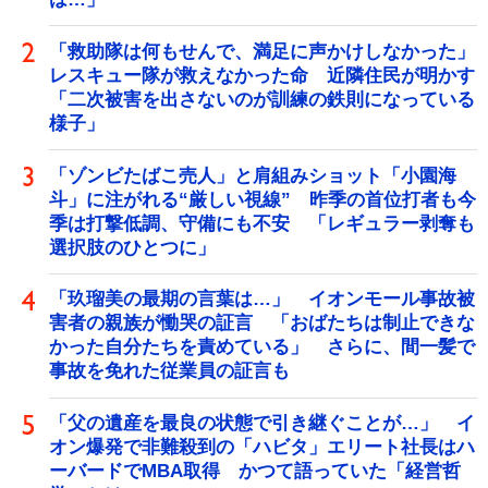
「救助隊は何もせんで、満足に声かけしなかった」
レスキュー隊が救えなかった命 近隣住民が明かす
「二次被害を出さないのが訓練の鉄則になっている
様子」
「ゾンビたばこ売人」と肩組みショット「小園海
斗」に注がれる“厳しい視線” 昨季の首位打者も今
季は打撃低調、守備にも不安 「レギュラー剥奪も
選択肢のひとつに」
「玖瑠美の最期の言葉は…」 イオンモール事故被
害者の親族が慟哭の証言 「おばたちは制止できな
かった自分たちを責めている」 さらに、間一髪で
事故を免れた従業員の証言も
「父の遺産を最良の状態で引き継ぐことが…」 イ
オン爆発で非難殺到の「ハビタ」エリート社長はハ
ーバードでMBA取得 かつて語っていた「経営哲