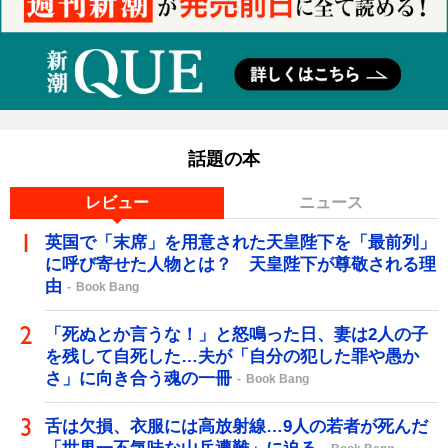
話題の本
レビュー
ニュース
英国で「末席」を用意された天皇陛下を「最前列」
に呼び寄せた人物とは？ 天皇陛下が尊敬される理
由
Book Bang
「死ぬとか言うな！」と怒鳴った日、妻は2人の子
を残して自死した…夫が「自分の犯した罪や愚か
さ」に向き合う魂の一冊
Book Bang
舌は欠損、衣服には高放射線…9人の若者が死んだ