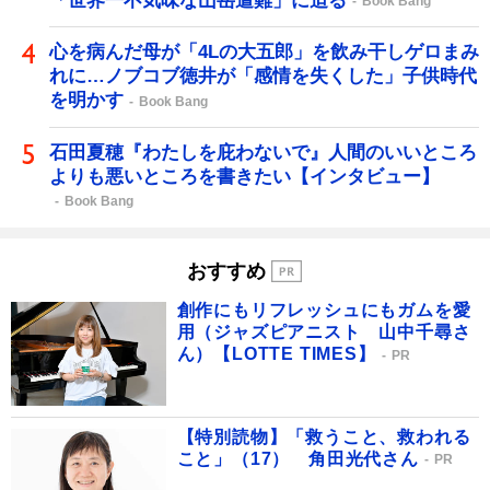
「世界一不気味な山岳遭難」に迫る
Book Bang
心を病んだ母が「4Lの大五郎」を飲み干しゲロまみ
れに…ノブコブ徳井が「感情を失くした」子供時代
を明かす
Book Bang
石田夏穂『わたしを庇わないで』人間のいいところ
よりも悪いところを書きたい【インタビュー】
Book Bang
おすすめ
創作にもリフレッシュにもガムを愛
用（ジャズピアニスト 山中千尋さ
ん）【LOTTE TIMES】
PR
【特別読物】「救うこと、救われる
こと」（17） 角田光代さん
PR