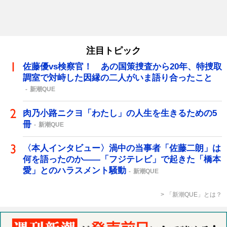
注目トピック
佐藤優vs検察官！ あの国策捜査から20年、特捜取
調室で対峙した因縁の二人がいま語り合ったこと
新潮QUE
肉乃小路ニクヨ「わたし」の人生を生きるための5
冊
新潮QUE
〈本人インタビュー〉渦中の当事者「佐藤二朗」は
何を語ったのか――「フジテレビ」で起きた「橋本
愛」とのハラスメント騒動
新潮QUE
「新潮QUE」とは？