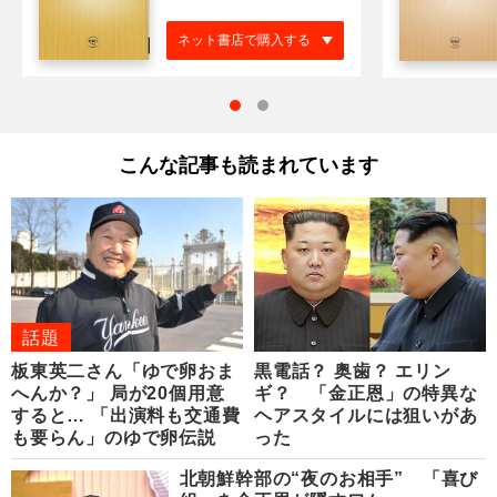
ネット書店で購入する
こんな記事も読まれています
話題
板東英二さん「ゆで卵おま
黒電話？ 奥歯？ エリン
へんか？」 局が20個用意
ギ？ 「金正恩」の特異な
すると… 「出演料も交通費
ヘアスタイルには狙いがあ
も要らん」のゆで卵伝説
った
北朝鮮幹部の“夜のお相手” 「喜び