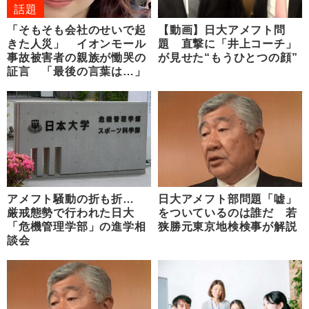
話題
「そもそも会社のせいで起
【動画】日大アメフト問
きた人災」 イオンモール
題 直撃に「井上コーチ」
事故被害者の親族が慟哭の
が見せた“もうひとつの顔”
証言 「最後の言葉は…」
アメフト騒動の折も折…
日大アメフト部問題「嘘」
厳戒態勢で行われた日大
をついているのは誰だ 若
「危機管理学部」の進学相
狭勝元東京地検検事が解説
談会