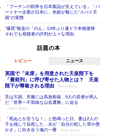
「プーチンの戦争を日本製品が支えている」「パ
ートナー企業が日本に」米紙が報じた“スパイ天
国”の実態
“爆死”報道の「のん」13年ぶり連ドラ本格復帰
それでも視聴者の評判が上々な理由
話題の本
レビュー
ニュース
英国で「末席」を用意された天皇陛下を
「最前列」に呼び寄せた人物とは？ 天皇
陛下が尊敬される理由
Book Bang
舌は欠損、衣服には高放射線…9人の若者が死ん
だ「世界一不気味な山岳遭難」に迫る
Book Bang
「死ぬとか言うな！」と怒鳴った日、妻は2人の
子を残して自死した…夫が「自分の犯した罪や愚
かさ」に向き合う魂の一冊
Book Bang