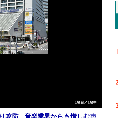
1枚目／1枚中
り攻防 音楽業界からも惜しむ声