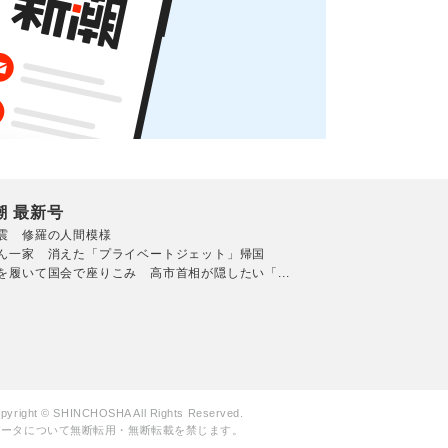
潮 最新号
震 修羅の人間模様
ん一家 消えた「プライベートジェット」帰国
を履いて国会で座りこみ 高市首相が隠したい「...
pyright © SHINCHOSHA All Rights Reserved.
データについて無断転用・無断転載を禁じます。