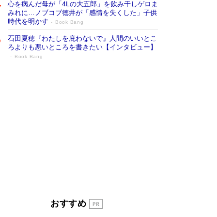
心を病んだ母が「4Lの大五郎」を飲み干しゲロま
みれに…ノブコブ徳井が「感情を失くした」子供
時代を明かす
Book Bang
石田夏穂『わたしを庇わないで』人間のいいとこ
ろよりも悪いところを書きたい【インタビュー】
Book Bang
「叱って伸びるやつは、褒めたらもっと伸
びる」俳優・高嶋政伸が家族に教わっ
た“人を育てるコツ”…芸への考え方を明か
す
Book Bang
「『火垂るの墓』は、大嘘である」原作者が抱き
続けた“自責の念”とは…「自己憐憫は描きたくな
い」監督が徹底的にこだわったこと（後編） #
戦争の記憶
Book Bang
美輪明宏 晩年の回答を集めた『ほほえんで生き
るための人生相談』がランクイン［エンターテイ
メントベストセラー］
Book Bang
「宇宙兄弟」最終46巻がベストセラー1位 宇宙
おすすめ
開発への関心を押し上げた18年の物語に幕 特装
版には「宇宙で描かれたマンガ」も収録