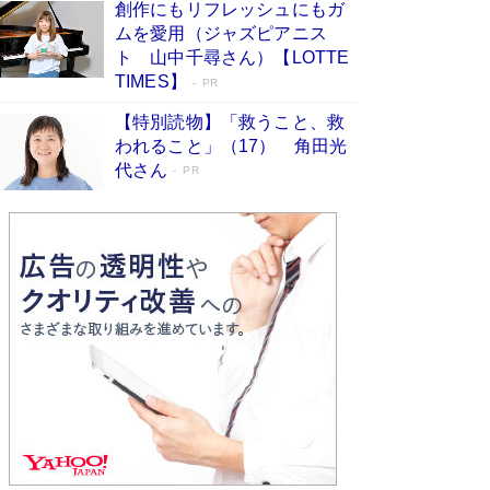
創作にもリフレッシュにもガ
Book Bang
ムを愛用（ジャズピアニス
「不意に涙が出そうに…」高嶋政伸が明かし
ト 山中千尋さん）【LOTTE
た“13歳の娘を暴行する役”への葛藤 インティマ
TIMES】
PR
シーコーディネーターに支えられたNHK『大奥』
の裏側
Book Bang
【特別読物】「救うこと、救
われること」（17） 角田光
代さん
PR