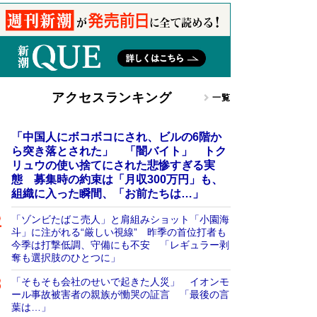
アクセスランキング
一覧
「中国人にボコボコにされ、ビルの6階か
ら突き落とされた」 「闇バイト」 トク
リュウの使い捨てにされた悲惨すぎる実
態 募集時の約束は「月収300万円」も、
組織に入った瞬間、「お前たちは…」
「ゾンビたばこ売人」と肩組みショット「小園海
斗」に注がれる“厳しい視線” 昨季の首位打者も
今季は打撃低調、守備にも不安 「レギュラー剥
奪も選択肢のひとつに」
「そもそも会社のせいで起きた人災」 イオンモ
ール事故被害者の親族が慟哭の証言 「最後の言
葉は…」