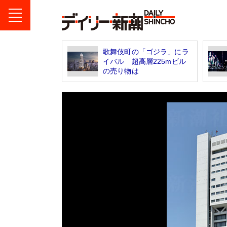
歌舞伎町の「ゴジラ」にラ
イバル 超高層225mビル
の売り物は