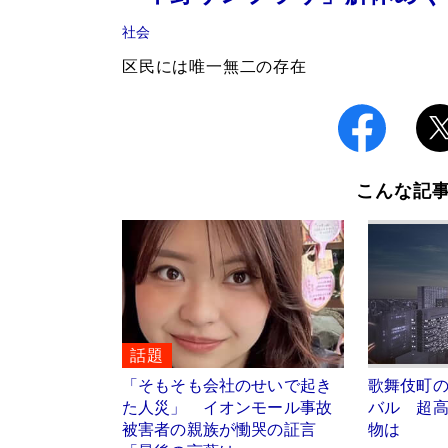
社会
区民には唯一無二の存在
こんな記
話題
「そもそも会社のせいで起き
歌舞伎町
た人災」 イオンモール事故
バル 超高
被害者の親族が慟哭の証言
物は