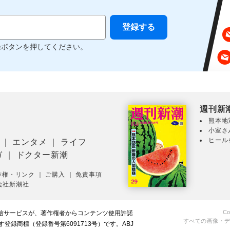
録ボタンを押してください。
週刊新
熊本地
小室さ
ヒール
｜
エンタメ
｜
ライフ
ガ
｜
ドクター新潮
作権・リンク
｜
ご購入
｜
免責事項
会社新潮社
Co
配信サービスが、著作権者からコンテンツ使用許諾
すべての画像・
録商標（登録番号第6091713号）です。ABJ