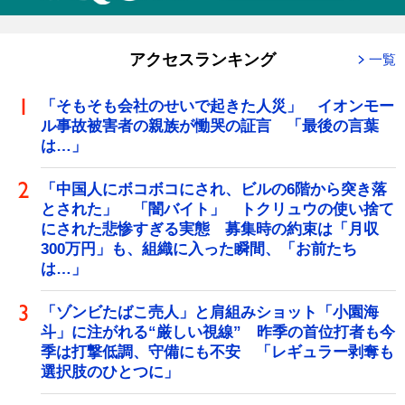
アクセスランキング
一覧
「そもそも会社のせいで起きた人災」 イオンモー
ル事故被害者の親族が慟哭の証言 「最後の言葉
は…」
「中国人にボコボコにされ、ビルの6階から突き落
とされた」 「闇バイト」 トクリュウの使い捨て
にされた悲惨すぎる実態 募集時の約束は「月収
300万円」も、組織に入った瞬間、「お前たち
は…」
「ゾンビたばこ売人」と肩組みショット「小園海
斗」に注がれる“厳しい視線” 昨季の首位打者も今
季は打撃低調、守備にも不安 「レギュラー剥奪も
選択肢のひとつに」