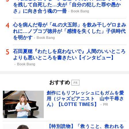
を残して自死した…夫が「自分の犯した罪や愚か
さ」に向き合う魂の一冊
Book Bang
心を病んだ母が「4Lの大五郎」を飲み干しゲロまみ
れに…ノブコブ徳井が「感情を失くした」子供時代
を明かす
Book Bang
石田夏穂『わたしを庇わないで』人間のいいところ
よりも悪いところを書きたい【インタビュー】
Book Bang
おすすめ
創作にもリフレッシュにもガムを愛
用（ジャズピアニスト 山中千尋さ
ん）【LOTTE TIMES】
PR
【特別読物】「救うこと、救われる