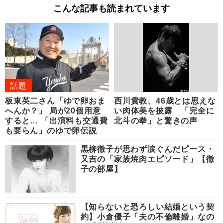
こんな記事も読まれています
話題
板東英二さん「ゆで卵おま
西川貴教、46歳とは思えな
へんか？」 局が20個用意
い肉体美を披露 「完全に
すると… 「出演料も交通費
北斗の拳」と驚きの声
も要らん」のゆで卵伝説
黒柳徹子が思わず涙ぐんだピース・
又吉の「家族焼肉エピソード」【徹
子の部屋】
【知らないと恐ろしい結婚という契
約】小倉優子「夫の不倫離婚」なの