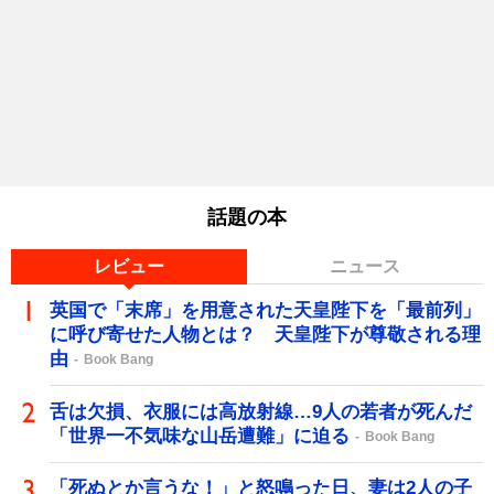
話題の本
レビュー
ニュース
英国で「末席」を用意された天皇陛下を「最前列」
に呼び寄せた人物とは？ 天皇陛下が尊敬される理
由
Book Bang
舌は欠損、衣服には高放射線…9人の若者が死んだ
「世界一不気味な山岳遭難」に迫る
Book Bang
「死ぬとか言うな！」と怒鳴った日、妻は2人の子