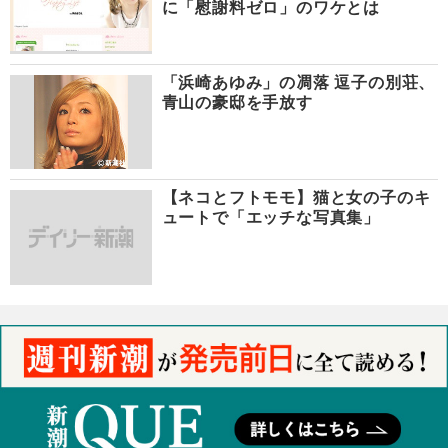
に「慰謝料ゼロ」のワケとは
「浜崎あゆみ」の凋落 逗子の別荘、
青山の豪邸を手放す
【ネコとフトモモ】猫と女の子のキ
ュートで「エッチな写真集」