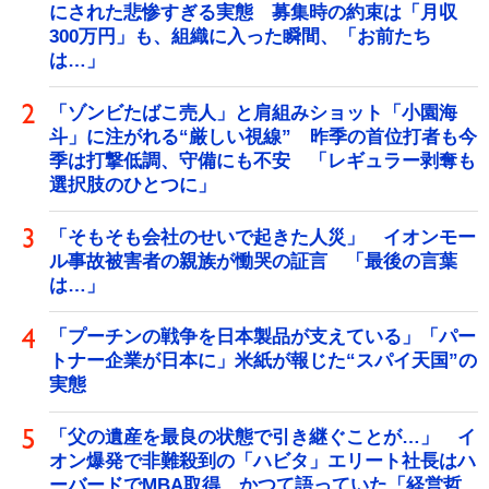
にされた悲惨すぎる実態 募集時の約束は「月収
300万円」も、組織に入った瞬間、「お前たち
は…」
「ゾンビたばこ売人」と肩組みショット「小園海
斗」に注がれる“厳しい視線” 昨季の首位打者も今
季は打撃低調、守備にも不安 「レギュラー剥奪も
選択肢のひとつに」
「そもそも会社のせいで起きた人災」 イオンモー
ル事故被害者の親族が慟哭の証言 「最後の言葉
は…」
「プーチンの戦争を日本製品が支えている」「パー
トナー企業が日本に」米紙が報じた“スパイ天国”の
実態
「父の遺産を最良の状態で引き継ぐことが…」 イ
オン爆発で非難殺到の「ハビタ」エリート社長はハ
ーバードでMBA取得 かつて語っていた「経営哲