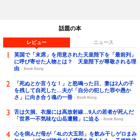
話題の本
レビュー
ニュース
英国で「末席」を用意された天皇陛下を「最前列」
に呼び寄せた人物とは？ 天皇陛下が尊敬される理
由
Book Bang
「死ぬとか言うな！」と怒鳴った日、妻は2人の子
を残して自死した…夫が「自分の犯した罪や愚か
さ」に向き合う魂の一冊
Book Bang
舌は欠損、衣服には高放射線…9人の若者が死んだ
「世界一不気味な山岳遭難」に迫る
Book Bang
心を病んだ母が「4Lの大五郎」を飲み干しゲロまみ