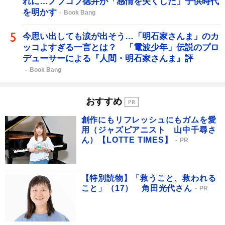
れに…ノブコブ徳井が「感情を失くした」子供時代
を明かす
Book Bang
今思い出しても涙が出そう…「明石家さんま」のカ
ッコよすぎる一言とは？ 「電波少年」伝説のプロ
デューサーによる『人間・明石家さんま』評
Book Bang
おすすめ
創作にもリフレッシュにもガムを愛
用（ジャズピアニスト 山中千尋さ
ん）【LOTTE TIMES】
PR
【特別読物】「救うこと、救われる
こと」（17） 角田光代さん
PR