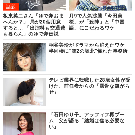
話題
板東英二さん「ゆで卵おま
月9で人気沸騰「今田美
へんか？」 局が20個用意
桜」が「殺陣」と「中国
すると… 「出演料も交通費
語」にこだわるワケ
も要らん」のゆで卵伝説
桐谷美玲がドラマから消えたワケ
半同棲に“第2の堀北”怖れた事務所
テレビ業界に転職した28歳女性が受
けた、前任者からの「露骨な嫌がら
せ」
「石田ゆり子」アラフィフ再ブー
ム 父が語る「結婚は焦る必要な
い」