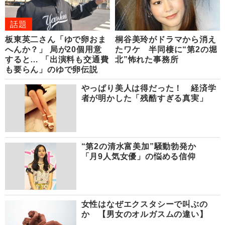
話題
板東英二さん「ゆで卵おま
桐谷美玲がドラマから消え
へんか？」 局が20個用意
たワケ 半同棲に“第2の堀
すると… 「出演料も交通費
北”怖れた事務所
も要らん」のゆで卵伝説
やっぱり美人は得だった！ 経済学
者が明かした「残酷すぎる真実」
“第2の清水富美加”騒動勃発か
「月9人気女優」の悩める信仰
女性はなぜエクスタシーで叫ぶの
か 【男女のオルガスムの違い】