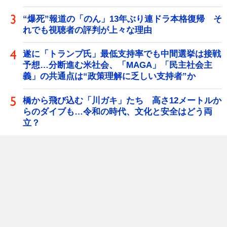
“爆死”報道の「のん」13年ぶり連ドラ本格復帰 そ
れでも視聴者の評判が上々な理由
遂に「トランプ氏」最低支持率でも中間選挙は接戦
予想…分断進む米社会、「MAGA」「民主社会主
義」の共通点は“政策理解に乏しい支持者”か
橋から飛び込む「川ガキ」たち 高さ12メートルか
らのダイブも…令和の時代、文化と安全はどう両
立？