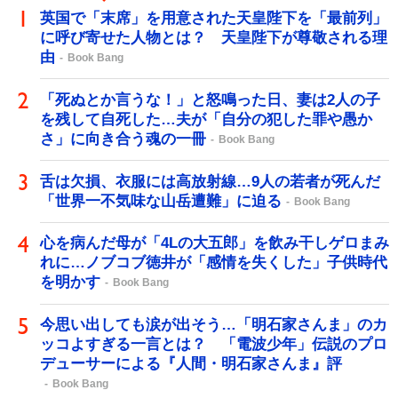
英国で「末席」を用意された天皇陛下を「最前列」
に呼び寄せた人物とは？ 天皇陛下が尊敬される理
由
Book Bang
「死ぬとか言うな！」と怒鳴った日、妻は2人の子
を残して自死した…夫が「自分の犯した罪や愚か
さ」に向き合う魂の一冊
Book Bang
舌は欠損、衣服には高放射線…9人の若者が死んだ
「世界一不気味な山岳遭難」に迫る
Book Bang
心を病んだ母が「4Lの大五郎」を飲み干しゲロまみ
れに…ノブコブ徳井が「感情を失くした」子供時代
を明かす
Book Bang
今思い出しても涙が出そう…「明石家さんま」のカ
ッコよすぎる一言とは？ 「電波少年」伝説のプロ
デューサーによる『人間・明石家さんま』評
Book Bang