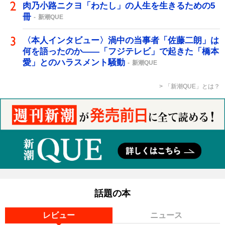
肉乃小路ニクヨ「わたし」の人生を生きるための5
冊
新潮QUE
〈本人インタビュー〉渦中の当事者「佐藤二朗」は
何を語ったのか――「フジテレビ」で起きた「橋本
愛」とのハラスメント騒動
新潮QUE
「新潮QUE」とは？
話題の本
レビュー
ニュース