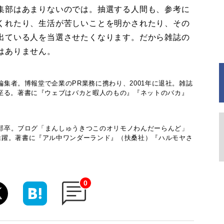
集部はあまりないのでは。抽選する人間も、参考に
くれたり、生活が苦しいことを明かされたり、その
出ている人を当選させたくなります。だから雑誌の
はありません。
編集者。博報堂で企業のPR業務に携わり、2001年に退社。雑誌
至る。著書に『ウェブはバカと暇人のもの』『ネットのバカ』
術学部卒。ブログ「まんしゅうきつこのオリモノわんだーらんど」
活躍。著書に『アル中ワンダーランド』（扶桑社）『ハルモヤさ
0