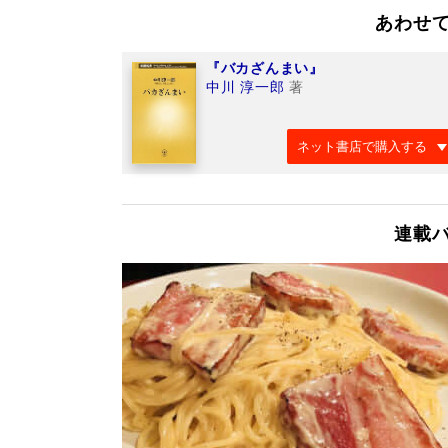
あわせ
『バカざんまい』
中川 淳一郎
著
ネット書店で購入する
連載