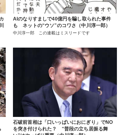
カ
AIのなりすましで40億円を騙し取られた事件
川
も ネットの“ウソ”のコワさ（中川淳一郎）
中川淳一郎 この連載はミスリードです
石破前首相は「口いっぱいにおにぎり」でNO
ら
を突き付けられた？ “普段の立ち居振る舞