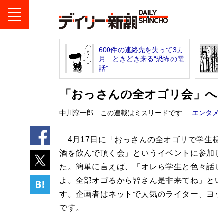
600件の連絡先を失って3カ
月 ときどき来る“恐怖の電
話”
「おっさんの全オゴリ会」へ
中川淳一郎 この連載はミスリードです
エンタ
4月17日に「おっさんの全オゴリで学生
酒を飲んで頂く会」というイベントに参加
た。簡単に言えば、「オレら学生と色々話
よ。全部オゴるから皆さん是非来てね」と
す。企画者はネットで人気のライター、ヨ
です。