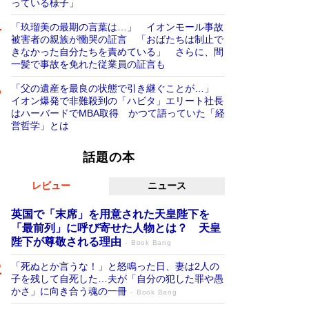
っている様子」
「玖瑠美の最期の言葉は…」 イオンモール事故
被害者の親族が慟哭の証言 「おばたちは制止で
きなかった自分たちを責めている」 さらに、間
一髪で事故を免れた従業員の証言も
「父の遺産を最良の状態で引き継ぐことが…」
イオン爆発で非難殺到の「ハビタ」エリート社長
はハーバードでMBA取得 かつて語っていた「経
営哲学」とは
話題の本
レビュー
ニュース
英国で「末席」を用意された天皇陛下を
「最前列」に呼び寄せた人物とは？ 天皇
陛下が尊敬される理由
Book Bang
「死ぬとか言うな！」と怒鳴った日、妻は2人の
子を残して自死した…夫が「自分の犯した罪や愚
かさ」に向き合う魂の一冊
Book Bang