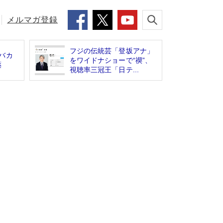
メルマガ登録
フジの伝統芸「登坂アナ」
バカ
をワイドナショーで“禊”、
薬
視聴率三冠王「日テ...