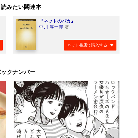
て読みたい関連本
『ネットのバカ』
中川 淳一郎
著
ネット書店で購入する
バックナンバー