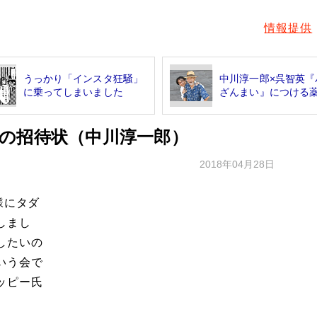
情報提供
うっかり「インスタ狂騒」
中川淳一郎×呉智英『
に乗ってしまいました
ざんまい』につける
の招待状（中川淳一郎）
メ
2018年04月28日
様にタダ
しまし
したいの
いう会で
ッピー氏