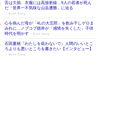
舌は欠損、衣服には高放射線…9人の若者が死ん
だ「世界一不気味な山岳遭難」に迫る
Book Bang
心を病んだ母が「4Lの大五郎」を飲み干しゲロま
みれに…ノブコブ徳井が「感情を失くした」子供
時代を明かす
Book Bang
石田夏穂『わたしを庇わないで』人間のいいとこ
ろよりも悪いところを書きたい【インタビュー】
Book Bang
73歳でも働くしかない 「老後レス時代」
に交通誘導員の独白が話題
Book Bang
「なんで？ そんな馬鹿な……」90歳になった作
家・阿刀田高さんが、ひとり暮らしの生活を明か
す
Book Bang
追悼・東野圭吾さん 週間ベストセラーランキン
グに『容疑者Xの献身』『白夜行』など代表作が
並ぶ［文庫ベストセラー］
Book Bang
和田秀樹の70代、80代向け新書がベスト3を独
占 上半期1位にも選出［新書ベストセラー］