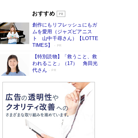
Book Bang
「『火垂るの墓』は、大嘘である」原作者が抱き
おすすめ
続けた“自責の念”とは…「自己憐憫は描きたくな
い」監督が徹底的にこだわったこと（後編） #
創作にもリフレッシュにもガ
戦争の記憶
Book Bang
ムを愛用（ジャズピアニス
ト 山中千尋さん）【LOTTE
TIMES】
PR
【特別読物】「救うこと、救
われること」（17） 角田光
代さん
PR