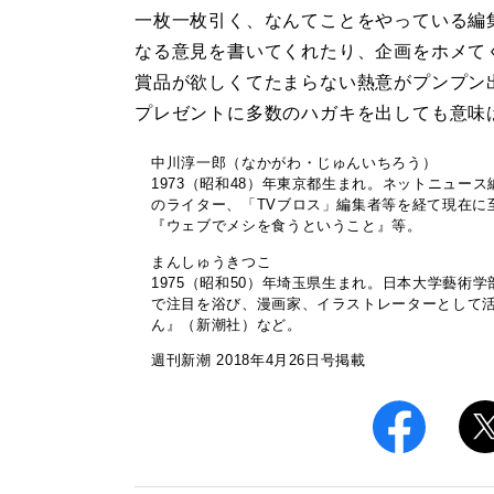
一枚一枚引く、なんてことをやっている編
なる意見を書いてくれたり、企画をホメて
賞品が欲しくてたまらない熱意がプンプン
プレゼントに多数のハガキを出しても意味
中川淳一郎（なかがわ・じゅんいちろう）
1973（昭和48）年東京都生まれ。ネットニュース
のライター、「TVブロス」編集者等を経て現在に
『ウェブでメシを食うということ』等。
まんしゅうきつこ
1975（昭和50）年埼玉県生まれ。日本大学藝
で注目を浴び、漫画家、イラストレーターとして
ん』（新潮社）など。
週刊新潮 2018年4月26日号掲載