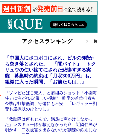
アクセスランキング
一覧
「中国人にボコボコにされ、ビルの6階か
ら突き落とされた」 「闇バイト」 トク
リュウの使い捨てにされた悲惨すぎる実
態 募集時の約束は「月収300万円」も、
組織に入った瞬間、「お前たちは…」
「ゾンビたばこ売人」と肩組みショット「小園海
斗」に注がれる“厳しい視線” 昨季の首位打者も
今季は打撃低調、守備にも不安 「レギュラー剥
奪も選択肢のひとつに」
「救助隊は何もせんで、満足に声かけしなかっ
た」レスキュー隊が救えなかった命 近隣住民が
明かす「二次被害を出さないのが訓練の鉄則にな