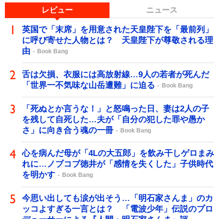
レビュー
ニュース
英国で「末席」を用意された天皇陛下を「最前列」
に呼び寄せた人物とは？ 天皇陛下が尊敬される理
由
Book Bang
舌は欠損、衣服には高放射線…9人の若者が死んだ
「世界一不気味な山岳遭難」に迫る
Book Bang
「死ぬとか言うな！」と怒鳴った日、妻は2人の子
を残して自死した…夫が「自分の犯した罪や愚か
さ」に向き合う魂の一冊
Book Bang
心を病んだ母が「4Lの大五郎」を飲み干しゲロまみ
れに…ノブコブ徳井が「感情を失くした」子供時代
を明かす
Book Bang
今思い出しても涙が出そう…「明石家さんま」のカ
ッコよすぎる一言とは？ 「電波少年」伝説のプロ