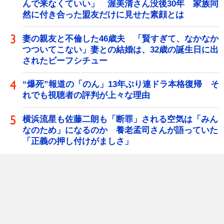
んで来なくていい」 渥美清さん没後30年 家族同
然に付き合った盟友だけに見せた素顔とは
妻の親友と不倫した46歳夫 「賢すぎて、なかなか
つついてこない」妻との結婚は、32歳の誕生日に出
されたビーフシチュー
“爆死”報道の「のん」13年ぶり連ドラ本格復帰 そ
れでも視聴者の評判が上々な理由
横浜流星も佐藤二朗も「断罪」される空気は「みん
なのため」になるのか 養老孟司さんが語っていた
「正義の押し付けがましさ」