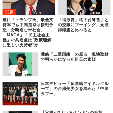
話題
遂に「トランプ氏」最低支
「福原愛」格下台湾選手と
持率でも中間選挙は接戦予
の交際にブーイング 元彼
想…分断進む米社会、
錦織圭と比べると……
「MAGA」「民主社会主
義」の共通点は“政策理解
に乏しい支持者”か
蓮舫「二重国籍」の原点 現地取材
で明らかになった祖母の素顔
日本デビュー「多国籍アイドルグル
ープ」の台湾美少女を辱めた「中国
タブー」
「父親が2人いるペンギンの紙芝