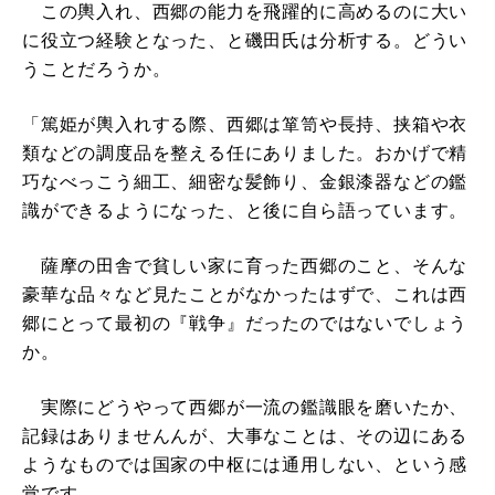
この輿入れ、西郷の能力を飛躍的に高めるのに大い
に役立つ経験となった、と磯田氏は分析する。どうい
うことだろうか。
「篤姫が輿入れする際、西郷は箪笥や長持、挟箱や衣
類などの調度品を整える任にありました。おかげで精
巧なべっこう細工、細密な髪飾り、金銀漆器などの鑑
識ができるようになった、と後に自ら語っています。
薩摩の田舎で貧しい家に育った西郷のこと、そんな
豪華な品々など見たことがなかったはずで、これは西
郷にとって最初の『戦争』だったのではないでしょう
か。
実際にどうやって西郷が一流の鑑識眼を磨いたか、
記録はありませんんが、大事なことは、その辺にある
ようなものでは国家の中枢には通用しない、という感
覚です。