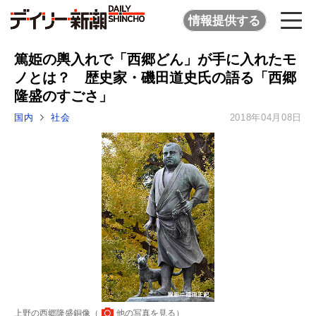
情報提供する
篤姫の輿入れで「西郷どん」が手に入れたモ
ノとは？ 歴史家・磯田道史氏の語る「西郷
隆盛のすごさ」
国内
社会
2018年04月08日
上野の西郷隆盛銅像（
他の写真を見る
）