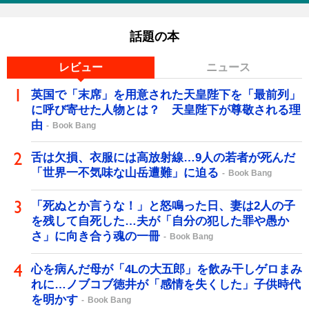
話題の本
レビュー
ニュース
英国で「末席」を用意された天皇陛下を「最前列」
に呼び寄せた人物とは？ 天皇陛下が尊敬される理
由
Book Bang
舌は欠損、衣服には高放射線…9人の若者が死んだ
「世界一不気味な山岳遭難」に迫る
Book Bang
「死ぬとか言うな！」と怒鳴った日、妻は2人の子
を残して自死した…夫が「自分の犯した罪や愚か
さ」に向き合う魂の一冊
Book Bang
心を病んだ母が「4Lの大五郎」を飲み干しゲロまみ
れに…ノブコブ徳井が「感情を失くした」子供時代
を明かす
Book Bang