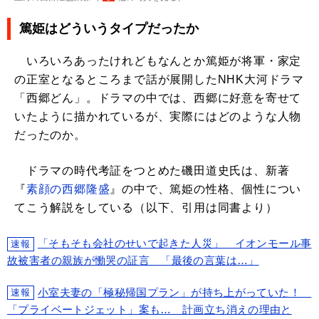
篤姫はどういうタイプだったか
いろいろあったけれどもなんとか篤姫が将軍・家定
の正室となるところまで話が展開したNHK大河ドラマ
「西郷どん」。ドラマの中では、西郷に好意を寄せて
いたように描かれているが、実際にはどのような人物
だったのか。
ドラマの時代考証をつとめた磯田道史氏は、新著
『
素顔の西郷隆盛
』の中で、篤姫の性格、個性につい
てこう解説をしている（以下、引用は同書より）
「そもそも会社のせいで起きた人災」 イオンモール事
速報
故被害者の親族が慟哭の証言 「最後の言葉は…」
小室夫妻の「極秘帰国プラン」が持ち上がっていた！
速報
「プライベートジェット」案も… 計画立ち消えの理由と