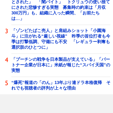
とされた」 「闇バイト」 トクリュウの使い捨て
にされた悲惨すぎる実態 募集時の約束は「月収
300万円」も、組織に入った瞬間、「お前たち
は…」
「ゾンビたばこ売人」と肩組みショット「小園海
斗」に注がれる“厳しい視線” 昨季の首位打者も今
季は打撃低調、守備にも不安 「レギュラー剥奪も
選択肢のひとつに」
「プーチンの戦争を日本製品が支えている」「パー
トナー企業が日本に」米紙が報じた“スパイ天国”の
実態
“爆死”報道の「のん」13年ぶり連ドラ本格復帰 そ
れでも視聴者の評判が上々な理由