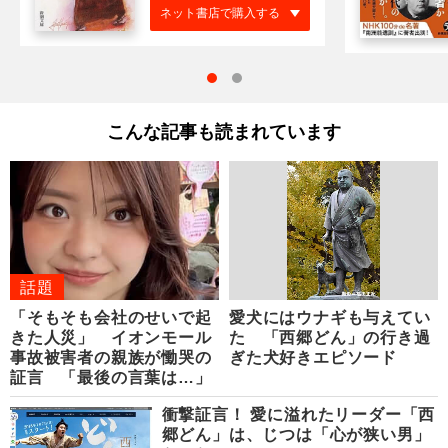
ネット書店で購入する
こんな記事も読まれています
話題
「そもそも会社のせいで起
愛犬にはウナギも与えてい
きた人災」 イオンモール
た 「西郷どん」の行き過
事故被害者の親族が慟哭の
ぎた犬好きエピソード
証言 「最後の言葉は…」
衝撃証言！ 愛に溢れたリーダー「西
郷どん」は、じつは「心が狭い男」