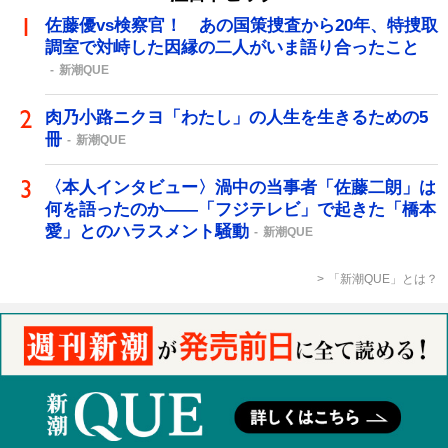
佐藤優vs検察官！ あの国策捜査から20年、特捜取
調室で対峙した因縁の二人がいま語り合ったこと
新潮QUE
肉乃小路ニクヨ「わたし」の人生を生きるための5
冊
新潮QUE
〈本人インタビュー〉渦中の当事者「佐藤二朗」は
何を語ったのか――「フジテレビ」で起きた「橋本
愛」とのハラスメント騒動
新潮QUE
「新潮QUE」とは？