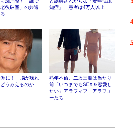
」も瀬戸際！ 誰で
と誤解されがちな「若年性認
「老後破産」の共通
知症」 患者は4万人以上
する
梗塞に！ 脳が壊れ
熟年不倫、二股三股は当たり
はどうみえるのか
前「いつまでもSEX＆恋愛し
たい」アラフィフ・アラフォ
ーたち