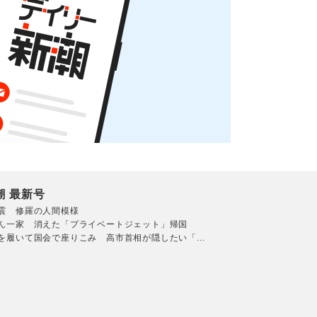
潮 最新号
震 修羅の人間模様
ん一家 消えた「プライベートジェット」帰国
を履いて国会で座りこみ 高市首相が隠したい「...