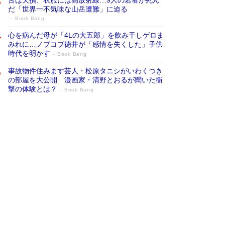
だ「世界一不気味な山岳遭難」に迫る
Book Bang
心を病んだ母が「4Lの大五郎」を飲み干しゲロま
みれに…ノブコブ徳井が「感情を失くした」子供
時代を明かす
Book Bang
事故物件住みます芸人・松原タニシがいわくつき
の部屋を大公開 漫画家・清野とおるが聞いた衝
撃の体験とは？
Book Bang
追悼・東野圭吾さん 週間ベストセラーラ
ンキングに『容疑者Xの献身』『白夜行』
など代表作が並ぶ［文庫ベストセラー］
Book Bang
73歳でも働くしかない 「老後レス時代」に交通
誘導員の独白が話題
Book Bang
「なんで？ そんな馬鹿な……」90歳になった作
家・阿刀田高さんが、ひとり暮らしの生活を明か
す
Book Bang
竹内由恵の前に現れた「テレビ観ないんだよね