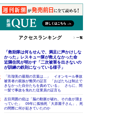
アクセスランキング
一覧
「救助隊は何もせんで、満足に声かけしな
かった」レスキュー隊が救えなかった命
近隣住民が明かす「二次被害を出さないの
が訓練の鉄則になっている様子」
「玖瑠美の最期の言葉は…」 イオンモール事故
被害者の親族が慟哭の証言 「おばたちは制止で
きなかった自分たちを責めている」 さらに、間
一髪で事故を免れた従業員の証言も
左目周囲の痣は「脳の動脈が破れ、その血が溜ま
っていた」 09年に孤独死「大原麗子さん」、死
の間際に何が起きていたのか