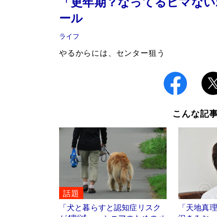
「更年期？なってるヒマない
ール
ライフ
やるからには、センター狙う
こんな記
話題
「犬と暮らすと認知症リスク
「天地真