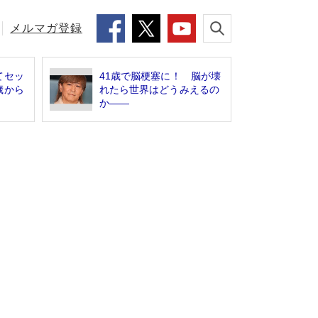
メルマガ登録
てセッ
41歳で脳梗塞に！ 脳が壊
歳から
れたら世界はどうみえるの
か――