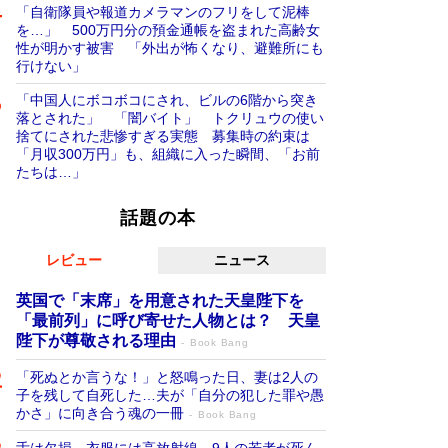
「自衛隊員や報道カメラマンのフリをして泥棒
を…」 500万円分の預金通帳を盗まれた高齢女
性が明かす被害 「外出が怖くなり、避難所にも
行けない」
「中国人にボコボコにされ、ビルの6階から突き
落とされた」 「闇バイト」 トクリュウの使い
捨てにされた悲惨すぎる実態 募集時の約束は
「月収300万円」も、組織に入った瞬間、「お前
たちは…」
話題の本
レビュー
ニュース
英国で「末席」を用意された天皇陛下を
「最前列」に呼び寄せた人物とは？ 天皇
陛下が尊敬される理由
Book Bang
「死ぬとか言うな！」と怒鳴った日、妻は2人の
子を残して自死した…夫が「自分の犯した罪や愚
かさ」に向き合う魂の一冊
Book Bang
舌は欠損、衣服には高放射線…9人の若者が死ん