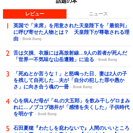
話題の本
レビュー
ニュース
英国で「末席」を用意された天皇陛下を「最前列」
に呼び寄せた人物とは？ 天皇陛下が尊敬される理
由
Book Bang
舌は欠損、衣服には高放射線…9人の若者が死んだ
「世界一不気味な山岳遭難」に迫る
Book Bang
「死ぬとか言うな！」と怒鳴った日、妻は2人の子
を残して自死した…夫が「自分の犯した罪や愚か
さ」に向き合う魂の一冊
Book Bang
心を病んだ母が「4Lの大五郎」を飲み干しゲロまみ
れに…ノブコブ徳井が「感情を失くした」子供時代
を明かす
Book Bang
石田夏穂『わたしを庇わないで』人間のいいところ