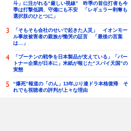
斗」に注がれる“厳しい視線” 昨季の首位打者も今
季は打撃低調、守備にも不安 「レギュラー剥奪も
選択肢のひとつに」
「そもそも会社のせいで起きた人災」 イオンモー
ル事故被害者の親族が慟哭の証言 「最後の言葉
は…」
「プーチンの戦争を日本製品が支えている」「パー
トナー企業が日本に」米紙が報じた“スパイ天国”の
実態
“爆死”報道の「のん」13年ぶり連ドラ本格復帰 そ
れでも視聴者の評判が上々な理由