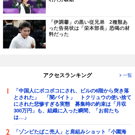
「伊調馨」の黒い従兄弟 2種類あ
った告発状は「栄本部長」恐喝の材
料だった
アクセスランキング
一覧
「中国人にボコボコにされ、ビルの6階から突き落
とされた」 「闇バイト」 トクリュウの使い捨て
にされた悲惨すぎる実態 募集時の約束は「月収
300万円」も、組織に入った瞬間、「お前たち
は…」
「ゾンビたばこ売人」と肩組みショット「小園海