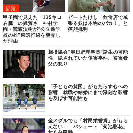
話題
甲子園で見えた「135キロ
ビートたけし「飲食店で威
右腕」の異質さ 神村学
張る奴は本物のバカ！」と
園・龍頭汰樹が“公立進学
痛烈批判
校の雄”東筑打線を翻弄し
た理由
相撲協会“春日野理事長”誕生の可能
性 隠されていた傷害事件、被害者
父の怒り
「子どもの貧困」がもたらす心への
影響 就職や結婚にまで深刻な影響
を及ぼす可能性も
金メダルでも「村民栄誉賞」がもら
えない… パシュート「菊池彩花」
村八分騒動