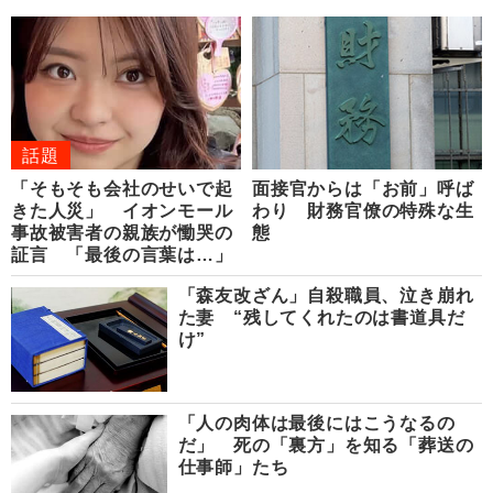
話題
「そもそも会社のせいで起
面接官からは「お前」呼ば
きた人災」 イオンモール
わり 財務官僚の特殊な生
事故被害者の親族が慟哭の
態
証言 「最後の言葉は…」
「森友改ざん」自殺職員、泣き崩れ
た妻 “残してくれたのは書道具だ
け”
「人の肉体は最後にはこうなるの
だ」 死の「裏方」を知る「葬送の
仕事師」たち