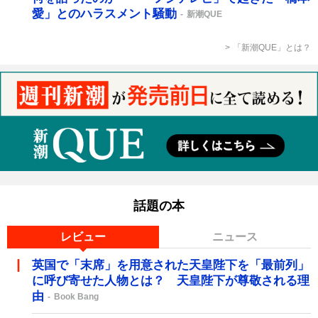
愛」とのハラスメント騒動
新潮QUE
「新潮QUE」とは？
話題の本
レビュー
ニュース
英国で「末席」を用意された天皇陛下を「最前列」
に呼び寄せた人物とは？ 天皇陛下が尊敬される理
由
Book Bang