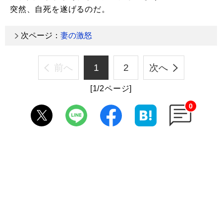
突然、自死を遂げるのだ。
次ページ：
妻の激怒
前へ
1
2
次へ
[1/2ページ]
0