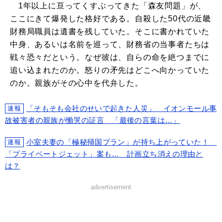
1年以上に亘ってくすぶってきた「森友問題」が、
ここにきて爆発した格好である。自殺した50代の近畿
財務局職員は遺書を残していた。そこに書かれていた
中身、あるいは名前を巡って、財務省の当事者たちは
戦々恐々だという。なぜ彼は、自らの命を絶つまでに
追い込まれたのか。怒りの矛先はどこへ向かっていた
のか。親族がその心中を代弁した。
「そもそも会社のせいで起きた人災」 イオンモール事
速報
故被害者の親族が慟哭の証言 「最後の言葉は…」
小室夫妻の「極秘帰国プラン」が持ち上がっていた！
速報
「プライベートジェット」案も… 計画立ち消えの理由と
は？
advertisement