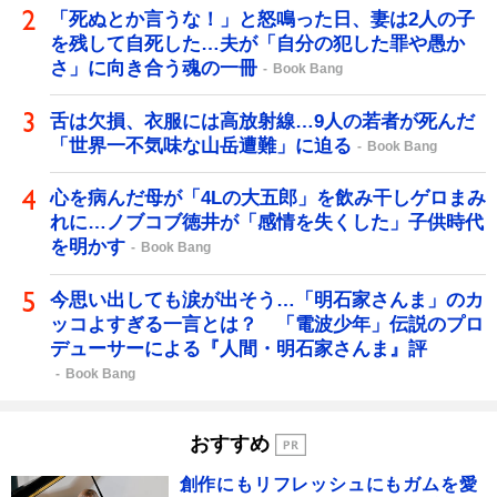
「死ぬとか言うな！」と怒鳴った日、妻は2人の子
を残して自死した…夫が「自分の犯した罪や愚か
さ」に向き合う魂の一冊
Book Bang
舌は欠損、衣服には高放射線…9人の若者が死んだ
「世界一不気味な山岳遭難」に迫る
Book Bang
心を病んだ母が「4Lの大五郎」を飲み干しゲロまみ
れに…ノブコブ徳井が「感情を失くした」子供時代
を明かす
Book Bang
今思い出しても涙が出そう…「明石家さんま」のカ
ッコよすぎる一言とは？ 「電波少年」伝説のプロ
デューサーによる『人間・明石家さんま』評
Book Bang
おすすめ
創作にもリフレッシュにもガムを愛