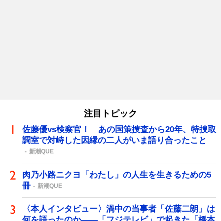
注目トピック
佐藤優vs検察官！ あの国策捜査から20年、特捜取
調室で対峙した因縁の二人がいま語り合ったこと
新潮QUE
肉乃小路ニクヨ「わたし」の人生を生きるための5
冊
新潮QUE
〈本人インタビュー〉渦中の当事者「佐藤二朗」は
何を語ったのか――「フジテレビ」で起きた「橋本