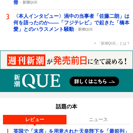
冊
新潮QUE
〈本人インタビュー〉渦中の当事者「佐藤二朗」は
何を語ったのか――「フジテレビ」で起きた「橋本
愛」とのハラスメント騒動
新潮QUE
「新潮QUE」とは？
話題の本
レビュー
ニュース
英国で「末席」を用意された天皇陛下を「最前列」