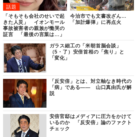
話題
「そもそも会社のせいで起
今治市でも文書改ざん…
きた人災」 イオンモール
「加計爆弾」に再点火
事故被害者の親族が慟哭の
証言 「最後の言葉は…」
ガラス細工の「米朝首脳会談」
（5・了）安倍首相の「焦り」と
「変化」
「反安倍」とは、対立軸なき時代の
「病」である―― 山口真由氏が解
説
安倍官邸はメディアに圧力をかけて
いるのか 「反安倍」論のファクト
チェック