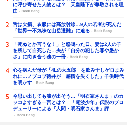
に呼び寄せた人物とは？ 天皇陛下が尊敬される理
由
Book Bang
舌は欠損、衣服には高放射線…9人の若者が死んだ
「世界一不気味な山岳遭難」に迫る
Book Bang
「死ぬとか言うな！」と怒鳴った日、妻は2人の子
を残して自死した…夫が「自分の犯した罪や愚か
さ」に向き合う魂の一冊
Book Bang
心を病んだ母が「4Lの大五郎」を飲み干しゲロまみ
れに…ノブコブ徳井が「感情を失くした」子供時代
を明かす
Book Bang
今思い出しても涙が出そう…「明石家さんま」のカ
ッコよすぎる一言とは？ 「電波少年」伝説のプロ
デューサーによる『人間・明石家さんま』評
Book Bang