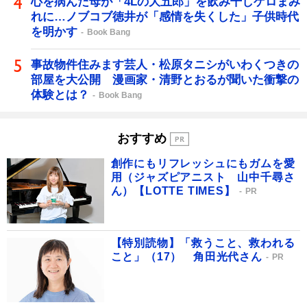
心を病んだ母が「4Lの大五郎」を飲み干しゲロまみ
れに…ノブコブ徳井が「感情を失くした」子供時代
を明かす
Book Bang
事故物件住みます芸人・松原タニシがいわくつきの
部屋を大公開 漫画家・清野とおるが聞いた衝撃の
体験とは？
Book Bang
おすすめ
創作にもリフレッシュにもガムを愛
用（ジャズピアニスト 山中千尋さ
ん）【LOTTE TIMES】
PR
【特別読物】「救うこと、救われる
こと」（17） 角田光代さん
PR