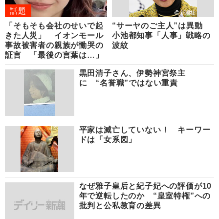
話題
「そもそも会社のせいで起
“サーヤのご主人”は異動
きた人災」 イオンモール
小池都知事「人事」戦略の
事故被害者の親族が慟哭の
波紋
証言 「最後の言葉は…」
黒田清子さん、伊勢神宮祭主
に “名誉職”ではない重責
平家は滅亡していない！ キーワー
ドは「女系図」
なぜ雅子皇后と紀子妃への評価が10
年で逆転したのか “皇室特権”への
批判と公私教育の差異