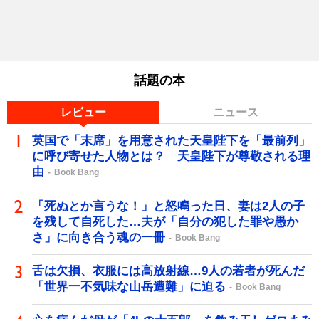
話題の本
レビュー
ニュース
英国で「末席」を用意された天皇陛下を「最前列」
に呼び寄せた人物とは？ 天皇陛下が尊敬される理
由
Book Bang
「死ぬとか言うな！」と怒鳴った日、妻は2人の子
を残して自死した…夫が「自分の犯した罪や愚か
さ」に向き合う魂の一冊
Book Bang
舌は欠損、衣服には高放射線…9人の若者が死んだ
「世界一不気味な山岳遭難」に迫る
Book Bang