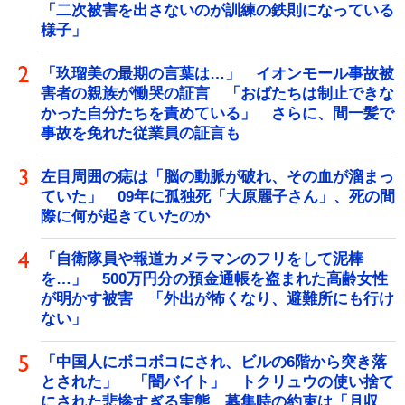
「二次被害を出さないのが訓練の鉄則になっている
様子」
「玖瑠美の最期の言葉は…」 イオンモール事故被
害者の親族が慟哭の証言 「おばたちは制止できな
かった自分たちを責めている」 さらに、間一髪で
事故を免れた従業員の証言も
左目周囲の痣は「脳の動脈が破れ、その血が溜まっ
ていた」 09年に孤独死「大原麗子さん」、死の間
際に何が起きていたのか
「自衛隊員や報道カメラマンのフリをして泥棒
を…」 500万円分の預金通帳を盗まれた高齢女性
が明かす被害 「外出が怖くなり、避難所にも行け
ない」
「中国人にボコボコにされ、ビルの6階から突き落
とされた」 「闇バイト」 トクリュウの使い捨て
にされた悲惨すぎる実態 募集時の約束は「月収