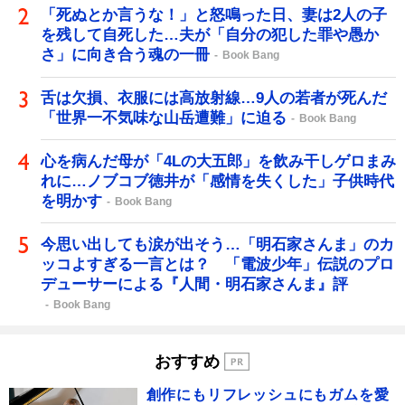
「死ぬとか言うな！」と怒鳴った日、妻は2人の子
を残して自死した…夫が「自分の犯した罪や愚か
さ」に向き合う魂の一冊
Book Bang
舌は欠損、衣服には高放射線…9人の若者が死んだ
「世界一不気味な山岳遭難」に迫る
Book Bang
心を病んだ母が「4Lの大五郎」を飲み干しゲロまみ
れに…ノブコブ徳井が「感情を失くした」子供時代
を明かす
Book Bang
今思い出しても涙が出そう…「明石家さんま」のカ
ッコよすぎる一言とは？ 「電波少年」伝説のプロ
デューサーによる『人間・明石家さんま』評
Book Bang
おすすめ
創作にもリフレッシュにもガムを愛