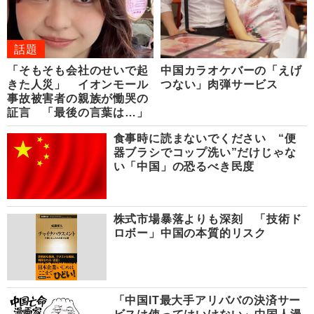
話題
「そもそも会社のせいで起
中国カラオケバーの「えげ
きた人災」 イオンモール
つない」肉弾サービス
事故被害者の親族が慟哭の
証言 「最後の言葉は…」
食事時に読まないでください “便
器ブラシでコップ洗い”だけじゃな
い「中国」の恐るべき民度
株式市場暴落よりも深刻 「技術ド
ロボー」中国の本質的リスク
「中国IT最大手アリババの決済サー