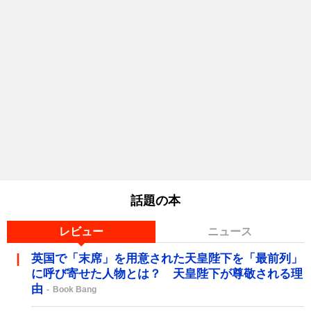
話題の本
レビュー
ニュース
英国で「末席」を用意された天皇陛下を「最前列」
に呼び寄せた人物とは？ 天皇陛下が尊敬される理
由
Book Bang