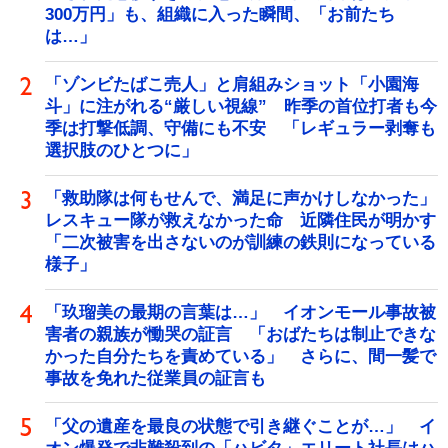
300万円」も、組織に入った瞬間、「お前たち
は…」
「ゾンビたばこ売人」と肩組みショット「小園海
斗」に注がれる“厳しい視線” 昨季の首位打者も今
季は打撃低調、守備にも不安 「レギュラー剥奪も
選択肢のひとつに」
「救助隊は何もせんで、満足に声かけしなかった」
レスキュー隊が救えなかった命 近隣住民が明かす
「二次被害を出さないのが訓練の鉄則になっている
様子」
「玖瑠美の最期の言葉は…」 イオンモール事故被
害者の親族が慟哭の証言 「おばたちは制止できな
かった自分たちを責めている」 さらに、間一髪で
事故を免れた従業員の証言も
「父の遺産を最良の状態で引き継ぐことが…」 イ