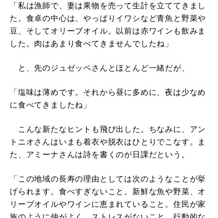
「私は漁師で、妻は果物を売って生計を立ててきまし
た。食卓の中心は、やっぱりイワシなど青魚と野菜や
豆、そしてオリーブオイル。以前は赤ワインも飲みま
した。肉はあまり食べてきませんでしたね」
と、先のジュゼッペさんとほとんど一緒だが、
「塩味は薄めです。それから昼に多めに、夜は少なめ
に食べてきましたね」
こんな新たなヒントも飛び出した。ちなみに、アン
トニオさんはいまも着衣や脱衣はひとりでこなす。ま
た、アミーナさんは詩を書くのが日課だという。
「この地域の長寿の理由としては次のようなことが挙
げられます。食べすぎないこと。新鮮な魚や野菜、オ
リーブオイルやワインに恵まれていること。住民が家
族のように仲がよく、ストレスがないこと。行動的な