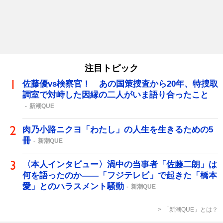
注目トピック
佐藤優vs検察官！ あの国策捜査から20年、特捜取
調室で対峙した因縁の二人がいま語り合ったこと
新潮QUE
肉乃小路ニクヨ「わたし」の人生を生きるための5
冊
新潮QUE
〈本人インタビュー〉渦中の当事者「佐藤二朗」は
何を語ったのか――「フジテレビ」で起きた「橋本
愛」とのハラスメント騒動
新潮QUE
「新潮QUE」とは？