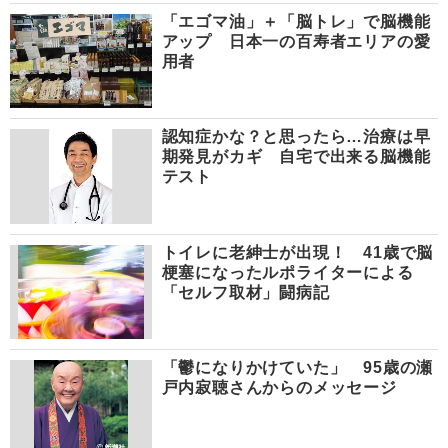
「エゴマ油」＋「脳トレ」で脳機能
アップ 日本一の百寿者エリアの愛
用者
認知症かな？と思ったら…治療は早
期発見がカギ 自宅で出来る脳機能
テスト
トイレに老紳士が出現！ 41歳で脳
梗塞になったルポライターによる
「セルフ取材」闘病記
「鬱になりかけていた」 95歳の瀬
戸内寂聴さんからのメッセージ