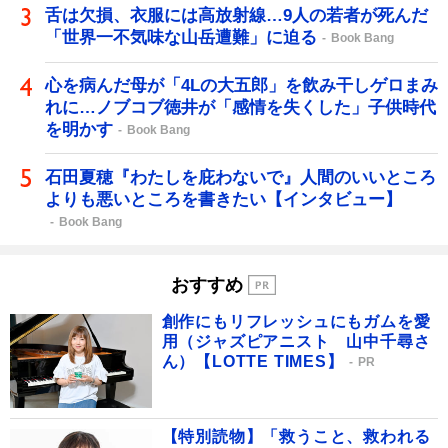
舌は欠損、衣服には高放射線…9人の若者が死んだ
「世界一不気味な山岳遭難」に迫る
Book Bang
心を病んだ母が「4Lの大五郎」を飲み干しゲロまみ
れに…ノブコブ徳井が「感情を失くした」子供時代
を明かす
Book Bang
石田夏穂『わたしを庇わないで』人間のいいところ
よりも悪いところを書きたい【インタビュー】
Book Bang
おすすめ
創作にもリフレッシュにもガムを愛
用（ジャズピアニスト 山中千尋さ
ん）【LOTTE TIMES】
PR
【特別読物】「救うこと、救われる