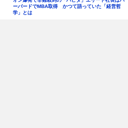
オン爆発で非難殺到の「ハビタ」エリート社長はハ
ーバードでMBA取得 かつて語っていた「経営哲
学」とは