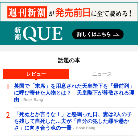
話題の本
レビュー
ニュース
英国で「末席」を用意された天皇陛下を「最前列」
に呼び寄せた人物とは？ 天皇陛下が尊敬される理
由
Book Bang
「死ぬとか言うな！」と怒鳴った日、妻は2人の子
を残して自死した…夫が「自分の犯した罪や愚か
さ」に向き合う魂の一冊
Book Bang