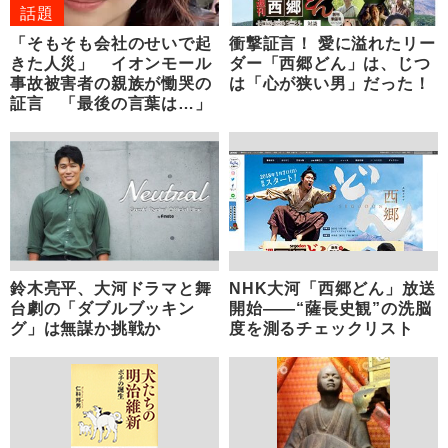
話題
「そもそも会社のせいで起
衝撃証言！ 愛に溢れたリー
きた人災」 イオンモール
ダー「西郷どん」は、じつ
事故被害者の親族が慟哭の
は「心が狭い男」だった！
証言 「最後の言葉は…」
鈴木亮平、大河ドラマと舞
NHK大河「西郷どん」放送
台劇の「ダブルブッキン
開始――“薩長史観”の洗脳
グ」は無謀か挑戦か
度を測るチェックリスト