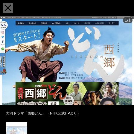
1/1
大河ドラマ「西郷どん」 （NHK公式HPより）