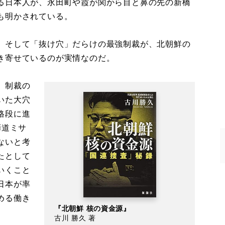
る日本人が、永田町や霞が関から目と鼻の先の新橋
も明かされている。
。そして「抜け穴」だらけの最強制裁が、北朝鮮の
き寄せているのが実情なのだ。
、制裁の
いた大穴
格段に進
弾道ミサ
ないと考
たとして
いくこと
日本が率
める働き
『北朝鮮 核の資金源』
古川 勝久 著