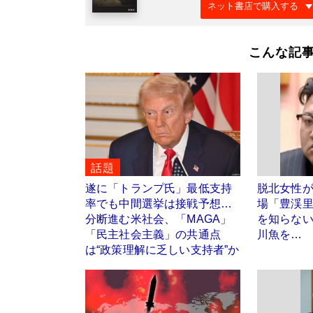
ネット書店で購入する
こんな記
話題
遂に「トランプ氏」最低支持
脱北女性
率でも中間選挙は接戦予想…
場「豊渓
分断進む米社会、「MAGA」
を知らな
「民主社会主義」の共通点
川魚を…
は“政策理解に乏しい支持者”か