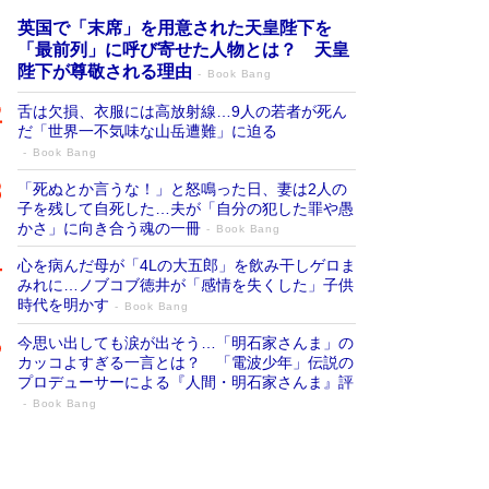
英国で「末席」を用意された天皇陛下を
「最前列」に呼び寄せた人物とは？ 天皇
陛下が尊敬される理由
Book Bang
舌は欠損、衣服には高放射線…9人の若者が死ん
だ「世界一不気味な山岳遭難」に迫る
Book Bang
「死ぬとか言うな！」と怒鳴った日、妻は2人の
子を残して自死した…夫が「自分の犯した罪や愚
かさ」に向き合う魂の一冊
Book Bang
心を病んだ母が「4Lの大五郎」を飲み干しゲロま
みれに…ノブコブ徳井が「感情を失くした」子供
時代を明かす
Book Bang
今思い出しても涙が出そう…「明石家さんま」の
カッコよすぎる一言とは？ 「電波少年」伝説の
プロデューサーによる『人間・明石家さんま』評
Book Bang
「宇宙兄弟」最終46巻がベストセラー1
位 宇宙開発への関心を押し上げた18年の
物語に幕 特装版には「宇宙で描かれたマ