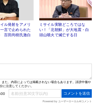
サイル発射をアメリ
ミサイル実験どころではな
た一言で止められた
い！「北朝鮮」が大地震・白
か 百田尚樹氏激白
頭山噴火で滅亡する日