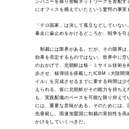
ンパニーを操り密輸ネットワークを差配す
にオフィスを構えていたという驚愕の事実
「テロ国家」は決して孤立などしていない
暴走に歯止めをかけるどころか、戦争を引
制裁には限界がある。だが、その限界は
効果を否定するものではない。世界中に空
のおかげで、北朝鮮は核・ミサイル技術を
歩させ、核弾頭を搭載したICBM（大陸間
イル）を完成させるまでに要する時間は少
えられる。仮に北朝鮮がその能力を持ちえ
も、実践配備のペースを可能な限り抑えて
には、重要な意味がある。そのためには、
先垂範し、国連加盟国に制裁の実効性を高
かけをしていくべきだ。