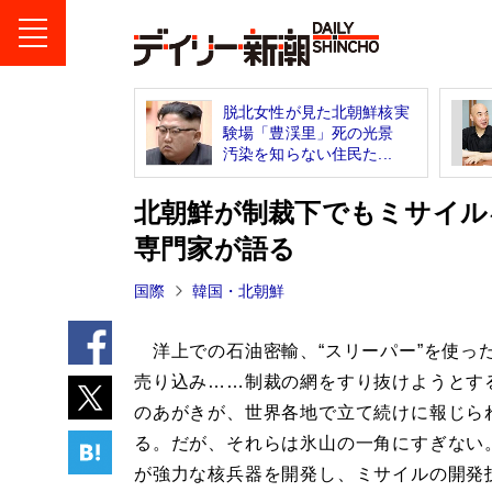
脱北女性が見た北朝鮮核実
験場「豊渓里」死の光景
汚染を知らない住民た...
北朝鮮が制裁下でもミサイル
専門家が語る
国際
韓国・北朝鮮
洋上での石油密輸、“スリーパー”を使っ
売り込み……制裁の網をすり抜けようとす
のあがきが、世界各地で立て続けに報じら
る。だが、それらは氷山の一角にすぎない
が強力な核兵器を開発し、ミサイルの開発