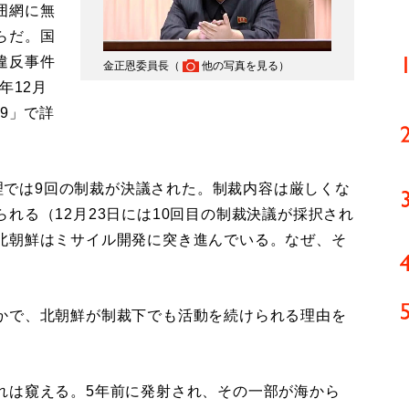
囲網に無
らだ。国
違反事件
金正恩委員長（
他の写真を見る
）
年12月
9」で詳
保理では9回の制裁が決議された。制裁内容は厳しくな
れる（12月23日には10回目の制裁決議が採択され
北朝鮮はミサイル開発に突き進んでいる。なぜ、そ
かで、北朝鮮が制裁下でも活動を続けられる理由を
は窺える。5年前に発射され、その一部が海から