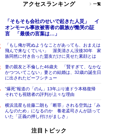
アクセスランキング
一覧
「そもそも会社のせいで起きた人災」 イ
オンモール事故被害者の親族が慟哭の証
言 「最後の言葉は…」
「もし俺が死ぬようなことがあっても、おまえは
飛んで来なくていい」 渥美清さん没後30年 家
族同然に付き合った盟友だけに見せた素顔とは
妻の親友と不倫した46歳夫 「賢すぎて、なかな
かつついてこない」妻との結婚は、32歳の誕生日
に出されたビーフシチュー
“爆死”報道の「のん」13年ぶり連ドラ本格復帰
それでも視聴者の評判が上々な理由
横浜流星も佐藤二朗も「断罪」される空気は「み
んなのため」になるのか 養老孟司さんが語って
いた「正義の押し付けがましさ」
注目トピック