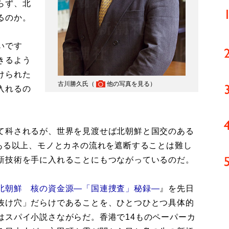
らず、北
るのか。
いです
きるよう
けられた
古川勝久氏（
他の写真を見る
）
入れるの
て科されるが、世界を見渡せば北朝鮮と国交のある
がある以上、モノとカネの流れを遮断することは難し
新技術を手に入れることにもつながっているのだ。
北朝鮮 核の資金源―「国連捜査」秘録―
』を先日
抜け穴」だらけであることを、ひとつひとつ具体的
はスパイ小説さながらだ。香港で14ものペーパーカ