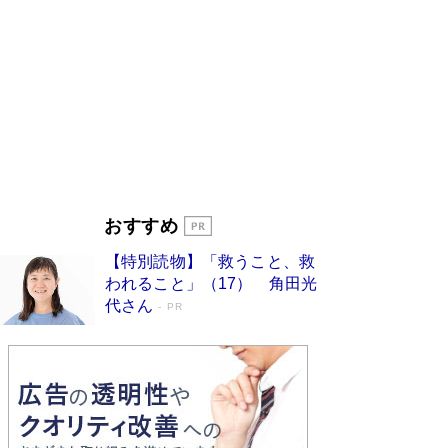
ンガ」も収録
Book Bang
美輪明宏 晩年の回答を集めた『ほほえんで生き
るための人生相談』がランクイン［エンターテイ
メントベストセラー］
Book Bang
「『火垂るの墓』は、大嘘である」原作者が抱き
続けた“自責の念”とは…「自己憐憫は描きたくな
い」監督が徹底的にこだわったこと（後編） #
戦争の記憶
Book Bang
入社10年目にして最下位の営業がトップに大逆
おすすめ
転 上司の“意外な一言”から生まれた「雑談のテ
クニック」とは
Book Bang
【特別読物】「救うこと、救
皇室はなぜ世界から尊敬されているのか？ 「天
われること」（17） 角田光
皇陛下はお元気でおられるか」がサウジ国王の第
代さん
PR
一声になる理由
Book Bang