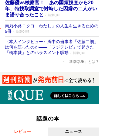
佐藤優vs検察官！ あの国策捜査から20
年、特捜取調室で対峙した因縁の二人がい
ま語り合ったこと
新潮QUE
肉乃小路ニクヨ「わたし」の人生を生きるための
5冊
新潮QUE
〈本人インタビュー〉渦中の当事者「佐藤二朗」
は何を語ったのか――「フジテレビ」で起きた
「橋本愛」とのハラスメント騒動
新潮QUE
「新潮QUE」とは？
話題の本
レビュー
ニュース