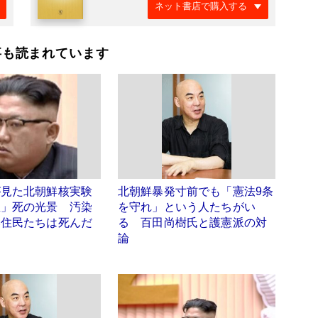
ネット書店で購入する
事も読まれています
が見た北朝鮮核実験
北朝鮮暴発寸前でも「憲法9条
里」死の光景 汚染
を守れ」という人たちがい
い住民たちは死んだ
る 百田尚樹氏と護憲派の対
論