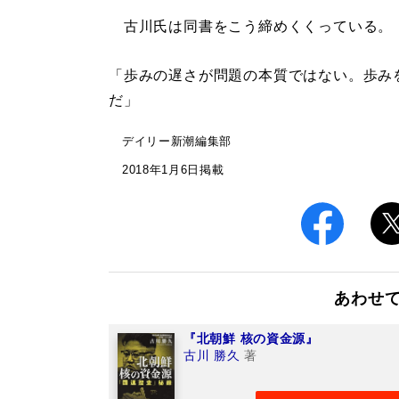
古川氏は同書をこう締めくくっている。
「歩みの遅さが問題の本質ではない。歩み
だ」
デイリー新潮編集部
2018年1月6日掲載
あわせ
『北朝鮮 核の資金源』
古川 勝久
著