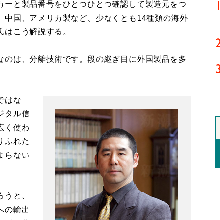
カーと製品番号をひとつひとつ確認して製造元をつ
、中国、アメリカ製など、少なくとも14種類の海外
氏はこう解説する。
なのは、分離技術です。段の継ぎ目に外国製品を多
ではな
ジタル信
広く使わ
りふれた
よらない
ろうと、
への輸出