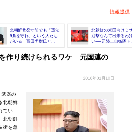
情報提供
北朝鮮暴発寸前でも「憲法
北朝鮮の米国向けミ
9条を守れ」という人たち
迎撃なんて出来るわ
がいる 百田尚樹氏と...
い──元陸上自衛隊ト..
を作り続けられるワケ 元国連の
2018年01月10日
た武器の
る北朝鮮
れてい
。北朝鮮
技術を急