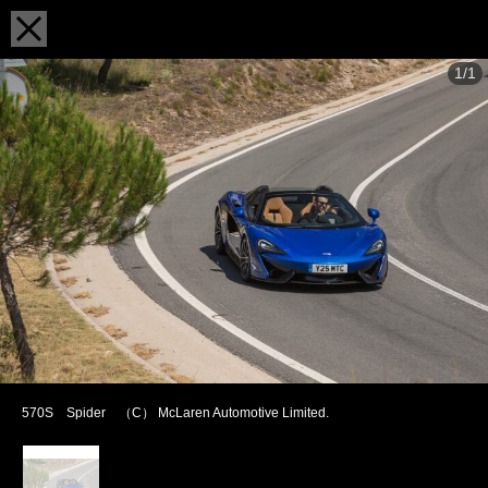
1/1
570S Spider （C） McLaren Automotive Limited.