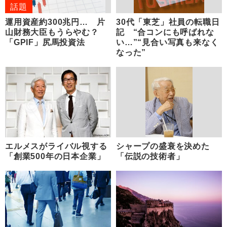
話題
運用資産約300兆円… 片
30代「東芝」社員の転職日
山財務大臣もうらやむ？
記 “合コンにも呼ばれな
「GPIF」尻馬投資法
い…”“見合い写真も来なく
なった”
エルメスがライバル視する
シャープの盛衰を決めた
「創業500年の日本企業」
「伝説の技術者」