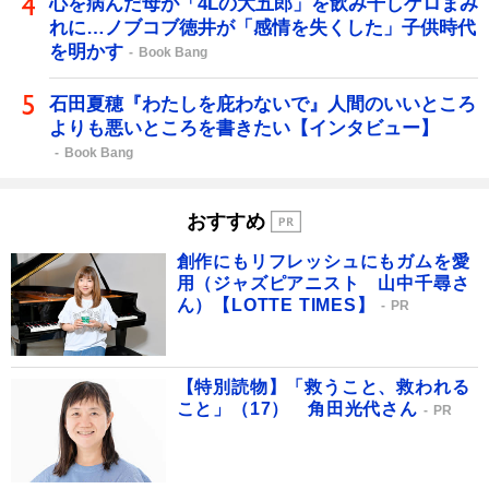
心を病んだ母が「4Lの大五郎」を飲み干しゲロまみ
れに…ノブコブ徳井が「感情を失くした」子供時代
を明かす
Book Bang
石田夏穂『わたしを庇わないで』人間のいいところ
よりも悪いところを書きたい【インタビュー】
Book Bang
おすすめ
創作にもリフレッシュにもガムを愛
用（ジャズピアニスト 山中千尋さ
ん）【LOTTE TIMES】
PR
【特別読物】「救うこと、救われる
こと」（17） 角田光代さん
PR