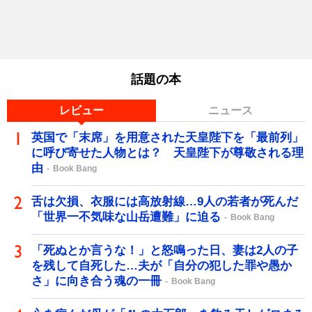
話題の本
レビュー
ニュース
英国で「末席」を用意された天皇陛下を「最前列」
に呼び寄せた人物とは？ 天皇陛下が尊敬される理
由
Book Bang
舌は欠損、衣服には高放射線…9人の若者が死んだ
「世界一不気味な山岳遭難」に迫る
Book Bang
「死ぬとか言うな！」と怒鳴った日、妻は2人の子
を残して自死した…夫が「自分の犯した罪や愚か
さ」に向き合う魂の一冊
Book Bang