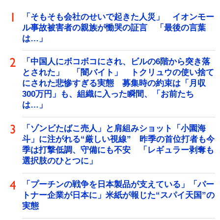
「そもそも会社のせいで起きた人災」 イオンモー
ル事故被害者の親族が慟哭の証言 「最後の言葉
は…」
「中国人にボコボコにされ、ビルの6階から突き落
とされた」 「闇バイト」 トクリュウの使い捨て
にされた悲惨すぎる実態 募集時の約束は「月収
300万円」も、組織に入った瞬間、「お前たち
は…」
「ゾンビたばこ売人」と肩組みショット「小園海
斗」に注がれる“厳しい視線” 昨季の首位打者も今
季は打撃低調、守備にも不安 「レギュラー剥奪も
選択肢のひとつに」
「プーチンの戦争を日本製品が支えている」「パー
トナー企業が日本に」米紙が報じた“スパイ天国”の
実態