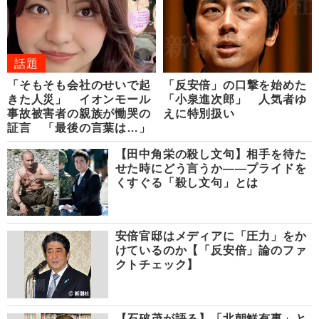
話題
「そもそも会社のせいで起
「反安倍」の口撃を始めた
きた人災」 イオンモール
「小泉進次郎」 人気者ゆ
事故被害者の親族が慟哭の
えに特別扱い
証言 「最後の言葉は…」
【田中角栄の殺し文句】相手を待た
せた時にどう言うか――プライドを
くすぐる「殺し文句」とは
安倍官邸はメディアに「圧力」をか
けているのか【「反安倍」論のファ
クトチェック】
【石破茂が語る】「北朝鮮有事」と