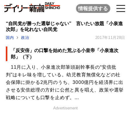
情報提供する
“自民党が勝った選挙じゃない” 言いたい放題「小泉進
次郎」を叱れない自民党
国内
政治
2017年11月28日
「反安倍」の口撃を始めた荒ぶる小皇帝「小泉進次
郎」（下）
11月に入り、小泉進次郎筆頭副幹事長の“安倍批
判”はキレ味を増している。幼児教育無償化などの社
会保障に掛かる2兆円のうち、3000億円を経済界に出
させる安倍総理の方針に公然と異を唱え、政策や選挙
戦略についても口撃を止めず。...
Advertisement